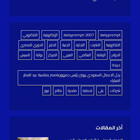
dailyprompt
dailyprompt-2007
الإلكترونية
الالكتروني
الالكترونية
الانترنت
التجارة
الجنية
الحلم
الدوري المصري
الدولار
الرقابة
العالمي
العربي
المركز
بوابة
تاسيس
جريدة
رجل الاعمال السعودي يهنئ رئيس جمهوريةمصر بمناسبة عيد الفطر
المبارك
شركات
على
لحماية
مابدرة
نظام
نيوز
أخر المقالات