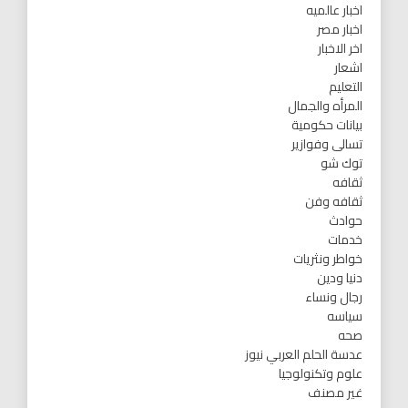
اخبار عالميه
اخبار مصر
اخر الاخبار
اشعار
التعليم
المرأه والجمال
بيانات حكومية
تسالى وفوازير
توك شو
ثقافه
ثقافه وفن
حوادث
خدمات
خواطر ونثريات
دنيا ودين
رجال ونساء
سياسه
صحه
عدسة الحلم العربي نيوز
علوم وتكنولوجيا
غير مصنف