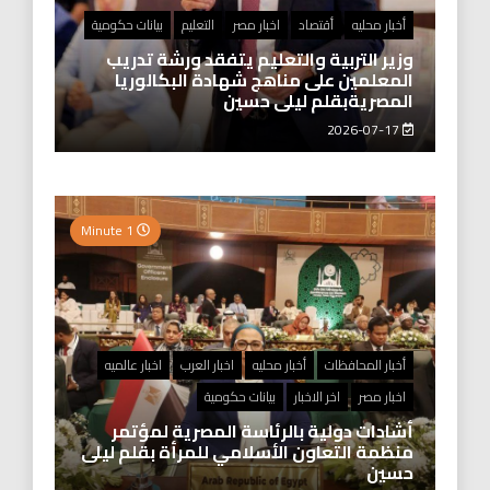
أخبار محليه
أقتصاد
اخبار مصر
التعليم
بيانات حكومية
وزير التربية والتعليم يتفقد ورشة تدريب
المعلمين على مناهج شهادة البكالوريا
المصريةبقلم ليلى حسين
2026-07-17
1 Minute
أخبار المحافظات
أخبار محليه
اخبار العرب
اخبار عالميه
اخبار مصر
اخر الاخبار
بيانات حكومية
أشادات دولية بالرئاسة المصرية لمؤتمر
منظمة التعاون الأسلامي للمرأة بقلم ليلى
حسين