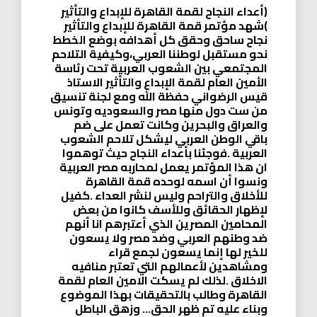
(أعداء النجاح لقمة القاهرة للإبداع والتأثير
)شهد مؤتمر قمة القاهرة للإبداع والتأثير
نجاح ساحق وحقق كل أهدافه بوضع الخطط
نحو مستقبل لوطننا العربي،وكيفية التلاحم
المجتمعي بين الشعوب العربية تحت رئاسة
الأمين العام لقمة الإبداع والتأثير الاستاذ
قيس الرضواني حفظة الله ومع لجنة تنسيق
من ست دول منها مصر والسعوديه وتونس
والعراق والبحرين وكانت تعمل على ضم
باقي الوطن العربي ليشكل تلاحم الشعوب
العربية .فوجئنا بأعداء النجاح حيث توهموا
ان هذا المؤتمر يعمل لمحاربه مصر العربية
ونسوا أن اسمه لوحده قمة القاهرة
للأخلاق والتراحم وليس لنشر العداء .كفيل
لإظهار الحقائق وللأسف كانوا من بعض
المحامين المصرين الذي أعتبرهم انا أنهم
ضد وطنهم العربي وضد مصر ولا يسعون
للخير لها إنما يسعون لجمع قراء
ومشاهدين لأعمالهم التي تعتبر منافيه
الاخلاق .لذلك لم يسكت الامين العام لقمة
القاهرة وطالب بالتحقيقات بهذا الموضوع
وبناء عليه تم ظهر الحق… وزهق الباطل