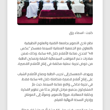
كتبت -اسماء رزق
نظم نادي التصوير بجامعة التقنية والعلوم التطبيقية
بالتعاون مع الجمعية العمانية للسينما معسكر “عكس
48” لتحدي صناعة الأفلام خلال 48 ساعة، وذلك ضمن
مبادرات دعم المواهب السينمائية الشابة وتمكين الطلبة
من خوض تجربة عملية مكثفة في إنتاج الأفلام القصيرة.
ويهدف المعسكر إلى تدريب الطلبة وصناع الأفلام الشباب
على إنتاج أفلام قصيرة متكاملة خلال 48 ساعة فقط،
في تجربة تحاكي واقع صناعة السينما، حيث مرّ
المشاركون بجميع مراحل الإنتاج بدءًا من تطوير الفكرة
وكتابة المعالجة، مرورًا بالتصوير، وصولًا إلى المونتاج
وإخراج النسخة النهائية للفيلم.
وشهد المعسكر تسجيل 65 مشاركًا، فيما شارك فعليًا