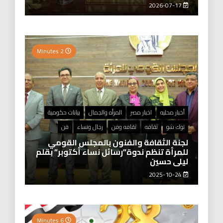
2026-07-17
2 Minutes
أخبار محليه
اخبار مصر
المرأه والجمال
بيانات حكومية
توك شو
ثقافه
ثقافه وفن
رجال ونساء
فن
لجنة الثقافة والفنون بالمجلس القومي
للمرأة تنظم ندوة”رسائل نساء أكتوبر” بقلم
ليلى حسين
2025-10-24
6 Minutes