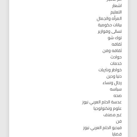
اشعار
التعليم
المرأه والجمال
بيانات حكومية
تسالى وفوازير
توك شو
ثقافه
ثقافه وفن
حوادث
خدمات
خواطر ونثريات
دنيا ودين
رجال ونساء
سياسه
صحه
عدسة الحلم العربي نيوز
علوم وتكنولوجيا
غير مصنف
فن
فيديو الحلم العربي نيوز
قضايا