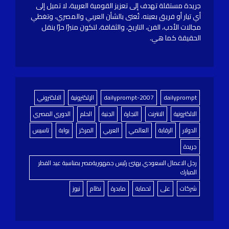
جريدة مستقلة تهدف إلى تعزيز القومية العربية، لا تميل إلى
أي تيار أو فريق بعينه. تُعنى بالشأن العربي والمصري، وتغطي
مجالات الأدب، الفن، التاريخ، والثقافة، لتكون منبرًا حرًا ينقل
الحقيقة كما هي.
dailyprompt
dailyprompt-2007
الإلكترونية
الالكتروني
الالكترونية
الانترنت
التجارة
الجنية
الحلم
الدوري المصري
الدولار
الرقابة
العالمي
العربي
المركز
بوابة
تاسيس
جريدة
رجل الاعمال السعودي يهنئ رئيس جمهوريةمصر بمناسبة عيد الفطر
المبارك
شركات
على
لحماية
مابدرة
نظام
نيوز