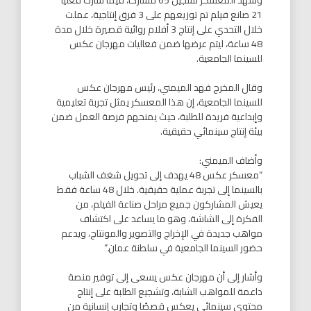
21 صانع فيلم تم توزيعهم على 3 فرق إنتاجية، عملت
خلال التحدي على إنتاج 3 أفلام روائية قصيرة خلال مدة
48 ساعة، ليتم عرضها ضمن فعاليات مهرجان عكس
للسينما الجامعية.
وقال المخرج فهد الميمني، رئيس مهرجان عكس
للسينما الجامعية، إن هذا المعسكر يمثل تجربة تعليمية
وإبداعية فريدة للطلبة، حيث يمنحهم فرصة العمل ضمن
بيئة إنتاج سينمائي حقيقية.
وأضاف الميمني:
“معسكر عكس 48 يهدف إلى تحويل شغف الشباب
بالسينما إلى تجربة عملية حقيقية. خلال 48 ساعة فقط
يعيش المشاركون جميع مراحل صناعة الفيلم، من
الفكرة إلى الشاشة، وهو ما يساعد على اكتشاف
مواهب جديدة في الإخراج والتصوير والمونتاج، ويدعم
حضور السينما الجامعية في سلطنة عمان.”
وأشار إلى أن مهرجان عكس يسعى إلى توفير منصة
داعمة للمواهب الشابة، وتشجيع الطلبة على إنتاج
محتوى سينمائي يعكس قصصًا وتجارب إنسانية من