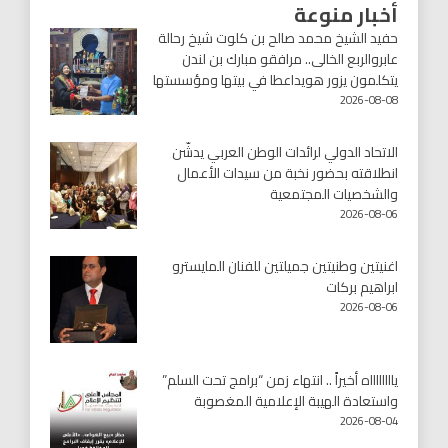
أخبار منوعة
حفيد الشيخ محمد صالح بن كلوت شيخ رحالة
عابروالربع الخالى.. مرافقو مبارك بن لندن
يتكلمون يزور هويداعطا في بيتها ومؤسستها
2026-08-08
الاتحاد الدولي لرائدات الوطن العربي يدشّن
انطلاقته بحضور نخبة من سيدات الأعمال
والشخصيات المجتمعية
2026-08-06
اغنيتين وطنيتين جميلتين للفنان المايسترو
ابراهيم بركات
2026-08-06
يااااااااه أخيراً .. انتهاء زمن “برامج تحت السلم”
واستعادة الهيبة الإعلامية المغصوبة
2026-08-04