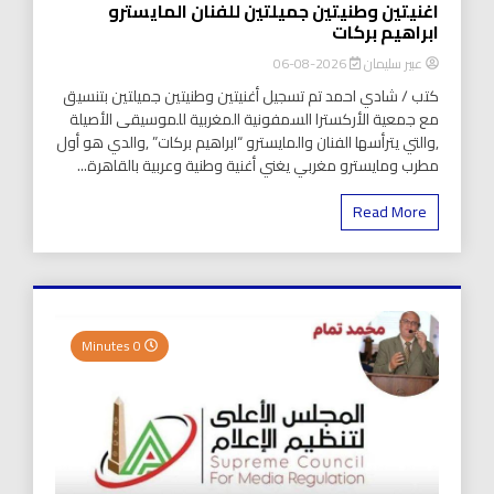
اغنيتين وطنيتين جميلتين للفنان المايسترو
ابراهيم بركات
عبير سليمان
2026-08-06
كتب / شادي احمد تم تسجيل أغنيتين وطنيتين جميلتين بتنسيق
مع جمعية الأركسترا السمفونية المغربية للموسيقى الأصيلة
,والتي يترأسها الفنان والمايسترو “ابراهيم بركات” ,والدي هو أول
مطرب ومايسترو مغربي يغني أغنية وطنية وعربية بالقاهرة...
Read More
0 Minutes