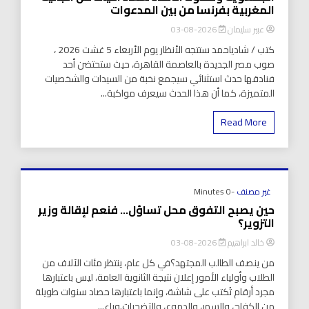
المغربية بفرنسا من بين المدعوات
عبير سليمان
2026-08-03
كتب / شادياحمد ستتجه الأنظار يوم الأربعاء 5 غشت 2026 ،
صوب مصر الجديدة بالعاصمة القاهرة، حيث ستحتضن أحد
فنادقها حدث استثنائي سيجمع نخبة من السيدات والشخصيات
المتميزة، كما أن هذا الحدث سيعرف مواكبة...
Read More
غير مصنف
-0 Minutes
حين يصبح التفوق محل تساؤل… فنعم لإقالة وزير
التزوير؟
خالد ابراهيم
2026-08-03
من ينصف الطالب المجتهد؟في كل عام، ينتظر مئات الآلاف من
الطلاب وأولياء الأمور إعلان نتيجة الثانوية العامة، ليس باعتبارها
مجرد أرقام تُكتب على شاشة، وإنما باعتبارها حصاد سنوات طويلة
من الكفاح، والسهر، والدموع، والتضحيات.وراء...