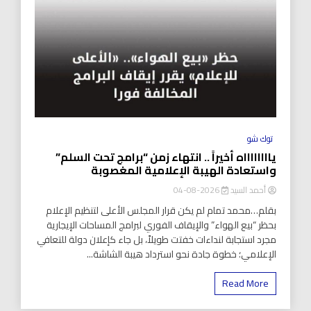
توك شو
يااااااااه أخيراً .. انتهاء زمن “برامج تحت السلم”
واستعادة الهيبة الإعلامية المغصوبة
أحمد السيد
2026-08-04
بقلم…محمد تمام لم يكن قرار المجلس الأعلى لتنظيم الإعلام
بحظر “بيع الهواء” والإيقاف الفوري لبرامج المساحات الإيجارية
مجرد استجابة لنداءات خفتت طويلاً، بل جاء كإعلان دولة للتعافي
الإعلامي؛ خطوة جادة نحو استرداد هيبة الشاشة...
Read More