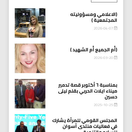
(الاعلامي ومسؤوليته
المجتمعية )
2026-04-07
(أُم الجميع أُم الشهيد )
2026-03-20
بمناسبة ٦ أكتوبر قصة تدمير
ميناء ايلات الحربي بقلم ليلى
حسين
2025-10-25
المجلس القومي للمرأة يشارك
في فعاليات منتدى أسوان
للسلام والتنمية