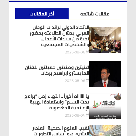
مقالات شائعة
آخر المقالات
الاتحاد الدولي لرائدات الوطن
العربي يدشّن انطلاقته بحضور
نخبة من سيدات الأعمال
والشخصيات المجتمعية
2026-08-06
اغنيتين وطنيتين جميلتين للفنان
المايسترو ابراهيم بركات
2026-08-06
يااااااااه أخيراً .. انتهاء زمن “برامج
تحت السلم” واستعادة الهيبة
الإعلامية المغصوبة
2026-08-04
نقيب العلوم الصحية: العنصر
البشري هو أساس التطورات