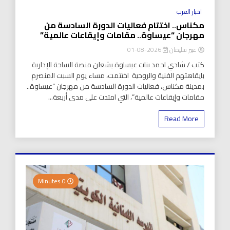
اخبار العرب
مكناس.. اختتام فعاليات الدورة السادسة من
مهرجان “عيساوة.. مقامات وإيقاعات عالمية”
عبير سليمان
2026-08-01
كتب / شادي احمد بنات عيساوة يشعلن منصة الساحة الإدارية
بايقاهتهم الفنية والروحية اختتمت، مساء يوم السبت المنصرم
بمدينة مكناس، فعاليات الدورة السادسة من مهرجان “عيساوة..
مقامات وإيقاعات عالمية”، التي امتدت على مدى أربعة...
Read More
0 Minutes