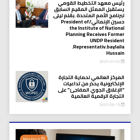
رئيس معهد التخطيط القومي
يستقبل الممثل المقيم السابق
لبرنامج الأمم المتحدة .بقلم ليلى
حسين الإنمائي/President of
the Institute of National
Planning Receives Former
UNDP Resident
.Representativ.baylaila
Hussain
2025-07-02
المركز العالمي لحماية التجارة
الإلكترونية يحذر من تداعيات
“الإغلاق الجوي المفاجئ” على
التجارة الرقمية العالمية
2025-06-13
0 Minutes