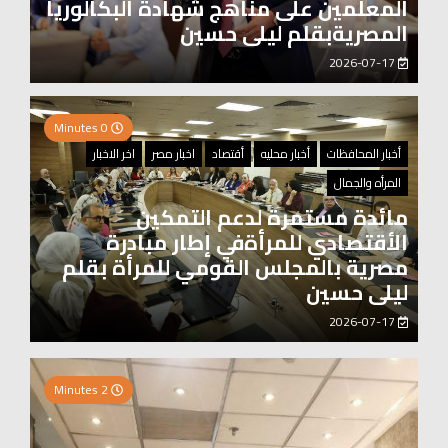
المعلمين على مناهج شهادة البكالوريا
المصريةبقلم ليلى حسين
2026-07-17
0 Minutes
أخبار المحافظات
أخبار محليه
أقتصاد
اخبار مصر
اخر الاخبار
المرأه والجمال
مائدة مستمرة لدعم التمكين
الأقتصادي للمرأةفي إطار مبادرة
مصرية بالمجلس القومي للمرأة بقلم
ليلى حسين
2026-07-17
0 Minutes