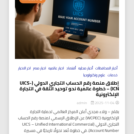
أخبار المحافظات
أخبار محليه
أقتصاد
اخبار عالميه
اخبار مصر
اخر الاخبار
خدمات
علوم وتكنولوجيا
إطلاق منصة رقم الحساب التجاري الدولي (UICS-
ICN) – خطوة عالمية نحو توحيد الثقة في التجارة
الإلكترونية
2025-11-04
admin
بقلم – ولاء مجدي أعلن المركز العالمي لحماية التجارة
الإلكترونية (WCPEC) عن الإطلاق الرسمي لمنصة رقم الحساب
التجاري الدولي (UICS – Unified International Commercial
Account Number). في خطوة تُعد تحولًا تاريخيًا في مسيرة