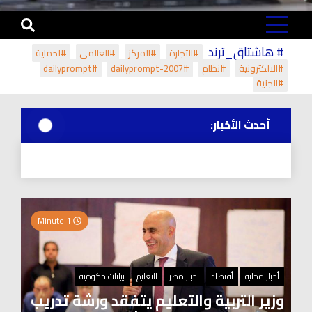
# هاشتاق_ترند
#التجارة
#المركز
#العالمي
#لحماية
#الالكترونية
#نظام
#dailyprompt-2007
#dailyprompt
#الجنية
أحدث الأخبار:
1 Minute
أخبار محليه
أقتصاد
اخبار مصر
التعليم
بيانات حكومية
وزير التربية والتعليم يتفقد ورشة تدريب