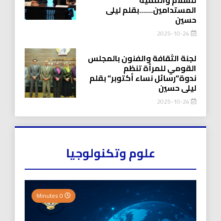
المستدامين…….بقلم ليلى
حسين
2025-10-24
لجنة الثقافة والفنون بالمجلس
القومي للمرأة تنظم
ندوة”رسائل نساء أكتوبر” بقلم
ليلى حسين
2025-10-24
علوم وتكنولوجيا
0 Minutes