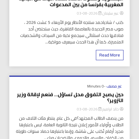
المغربية بفرنسا من بين المدعوات
عبير سليمان
2026-08-03
كتب / شادياحمد ستتجه الأنظار يوم الأربعاء 5 غشت 2026 ،
صوب مصر الجديدة بالعاصمة القاهرة، حيث ستحتضن أحد
فنادقها حدث استثنائي سيجمع نخبة من السيدات والشخصيات
المتميزة، كما أن هذا الحدث سيعرف مواكبة...
Read More
غير مصنف
-0 Minutes
حين يصبح التفوق محل تساؤل… فنعم لإقالة وزير
التزوير؟
خالد ابراهيم
2026-08-03
من ينصف الطالب المجتهد؟في كل عام، ينتظر مئات الآلاف من
الطلاب وأولياء الأمور إعلان نتيجة الثانوية العامة، ليس باعتبارها
مجرد أرقام تُكتب على شاشة، وإنما باعتبارها حصاد سنوات طويلة
من الكفاح، والسهر، والدموع، والتضحيات.وراء...