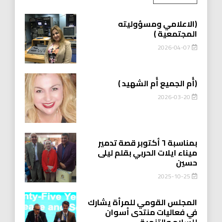
(الاعلامي ومسؤوليته
المجتمعية )
2026-04-07
(أُم الجميع أُم الشهيد )
2026-03-20
بمناسبة ٦ أكتوبر قصة تدمير
ميناء ايلات الحربي بقلم ليلى
حسين
2025-10-25
المجلس القومي للمرأة يشارك
في فعاليات منتدى أسوان
للسلام والتنمية