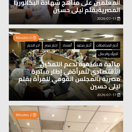
المعلمين على مناهج شهادة البكالوريا
المصريةبقلم ليلى حسين
2026-07-17
0 Minutes
أخبار المحافظات
أخبار محليه
أقتصاد
اخبار مصر
اخر الاخبار
المرأه والجمال
مائدة مستمرة لدعم التمكين
الأقتصادي للمرأةفي إطار مبادرة
مصرية بالمجلس القومي للمرأة بقلم
ليلى حسين
2026-07-17
0 Minutes