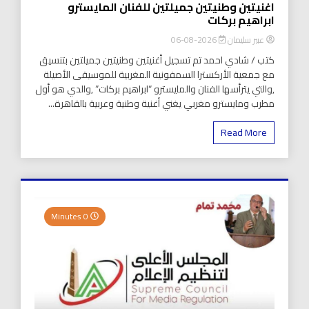
اغنيتين وطنيتين جميلتين للفنان المايسترو
ابراهيم بركات
عبير سليمان
2026-08-06
كتب / شادي احمد تم تسجيل أغنيتين وطنيتين جميلتين بتنسيق
مع جمعية الأركسترا السمفونية المغربية للموسيقى الأصيلة
,والتي يترأسها الفنان والمايسترو “ابراهيم بركات” ,والدي هو أول
مطرب ومايسترو مغربي يغني أغنية وطنية وعربية بالقاهرة...
Read More
0 Minutes