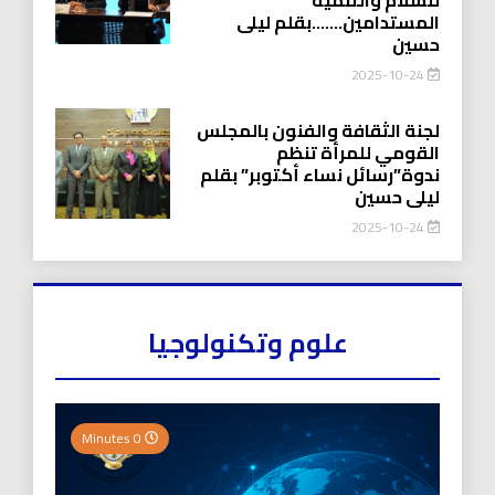
المستدامين…….بقلم ليلى
حسين
2025-10-24
لجنة الثقافة والفنون بالمجلس
القومي للمرأة تنظم
ندوة”رسائل نساء أكتوبر” بقلم
ليلى حسين
2025-10-24
علوم وتكنولوجيا
0 Minutes