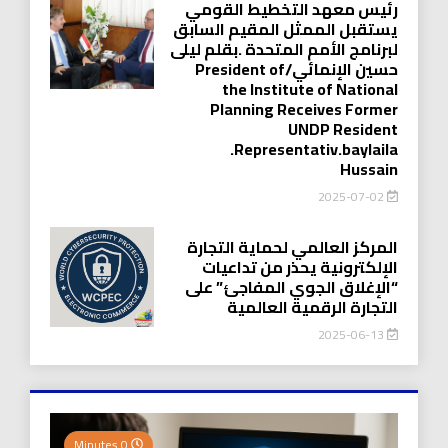
رئيس معهد التخطيط القومي
يستقبل الممثل المقيم السابق
لبرنامج الأمم المتحدة .بقلم ليلى
حسين الإنمائي/President of
the Institute of National
Planning Receives Former
UNDP Resident
.Representativ.baylaila
Hussain
2025-07-02
المركز العالمي لحماية التجارة
الإلكترونية يحذر من تداعيات
“الإغلاق الجوي المفاجئ” على
التجارة الرقمية العالمية
2025-06-13
0 Minutes