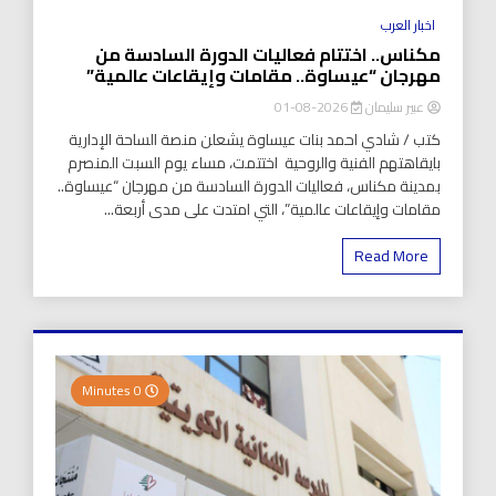
اخبار العرب
مكناس.. اختتام فعاليات الدورة السادسة من
مهرجان “عيساوة.. مقامات وإيقاعات عالمية”
عبير سليمان
2026-08-01
كتب / شادي احمد بنات عيساوة يشعلن منصة الساحة الإدارية
بايقاهتهم الفنية والروحية اختتمت، مساء يوم السبت المنصرم
بمدينة مكناس، فعاليات الدورة السادسة من مهرجان “عيساوة..
مقامات وإيقاعات عالمية”، التي امتدت على مدى أربعة...
Read More
0 Minutes