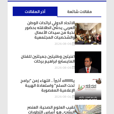
مقالات شائعة
آخر المقالات
الاتحاد الدولي لرائدات الوطن
العربي يدشّن انطلاقته بحضور
نخبة من سيدات الأعمال
والشخصيات المجتمعية
2026-08-06
اغنيتين وطنيتين جميلتين للفنان
المايسترو ابراهيم بركات
2026-08-06
يااااااااه أخيراً .. انتهاء زمن “برامج
تحت السلم” واستعادة الهيبة
الإعلامية المغصوبة
2026-08-04
نقيب العلوم الصحية: العنصر
البشري هو أساس التطورات