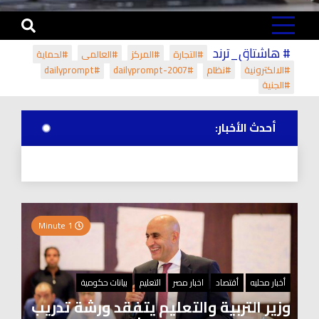
# هاشتاق_ترند
#التجارة
#المركز
#العالمي
#لحماية
#الالكترونية
#نظام
#dailyprompt-2007
#dailyprompt
#الجنية
أحدث الأخبار:
1 Minute
أخبار محليه
أقتصاد
اخبار مصر
التعليم
بيانات حكومية
وزير التربية والتعليم يتفقد ورشة تدريب