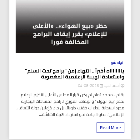
توك شو
يااااااااه أخيراً .. انتهاء زمن “برامج تحت السلم”
واستعادة الهيبة الإعلامية المغصوبة
أحمد السيد
2026-08-04
بقلم…محمد تمام لم يكن قرار المجلس الأعلى لتنظيم الإعلام
بحظر “بيع الهواء” والإيقاف الفوري لبرامج المساحات الإيجارية
مجرد استجابة لنداءات خفتت طويلاً، بل جاء كإعلان دولة للتعافي
الإعلامي؛ خطوة جادة نحو استرداد هيبة الشاشة...
Read More