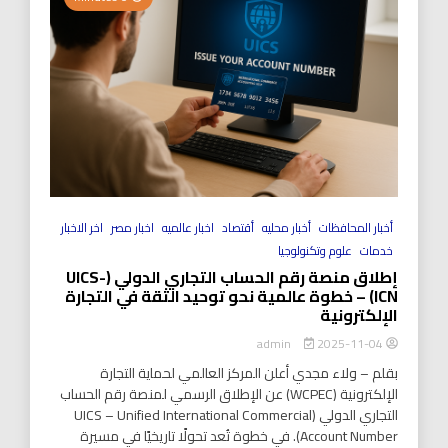
أخبار المحافظات
أخبار محليه
أقتصاد
اخبار عالميه
اخبار مصر
اخر الاخبار
خدمات
علوم وتكنولوجيا
إطلاق منصة رقم الحساب التجاري الدولي (UICS-
ICN) – خطوة عالمية نحو توحيد الثقة في التجارة
الإلكترونية
2025-11-04
admin
بقلم – ولاء مجدي أعلن المركز العالمي لحماية التجارة
الإلكترونية (WCPEC) عن الإطلاق الرسمي لمنصة رقم الحساب
التجاري الدولي (UICS – Unified International Commercial
Account Number). في خطوة تُعد تحولًا تاريخيًا في مسيرة