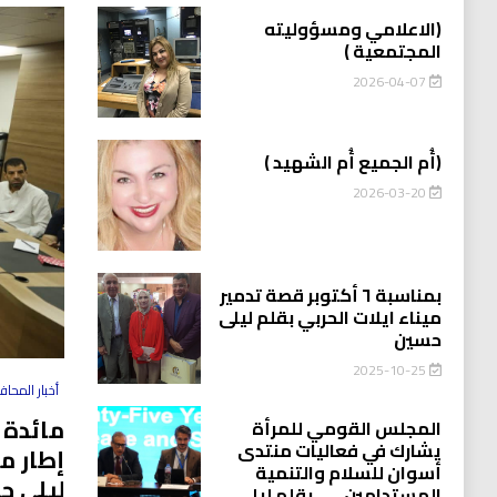
(الاعلامي ومسؤوليته
المجتمعية )
2026-04-07
(أُم الجميع أُم الشهيد )
2026-03-20
بمناسبة ٦ أكتوبر قصة تدمير
ميناء ايلات الحربي بقلم ليلى
حسين
2025-10-25
أخبار المحا
مائدة 
المجلس القومي للمرأة
يشارك في فعاليات منتدى
إطار م
أسوان للسلام والتنمية
ليلى ح
المستدامين…….بقلم ليلى