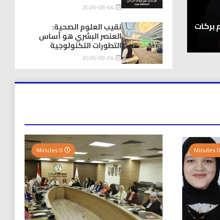
توك شو
2026-08-04
يااااااااه أخيراً .. انتهاء زمن “برامج تحت السلم” 
م بركات
المغصوبة
نقيب العلوم الصحية:
العنصر البشري هو أساس
2026-08-04
التطورات التكنولوجية
2026-08-04
0 Minutes