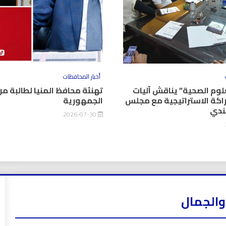
أخبار المحافظات
وم الصحية” يناقش آليات
تهنئة محافظ المنيا لطالبة من
اكة الاستراتيجية مع مجلس
الجمهورية
كندي
2026-07-30
والجمال