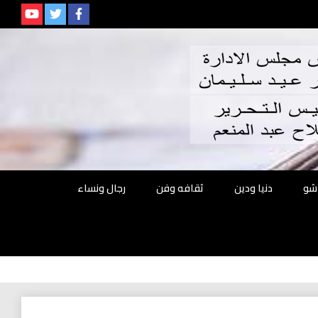
م
شو
دنيا ودين
ثقافه وفن
رجال ونساء