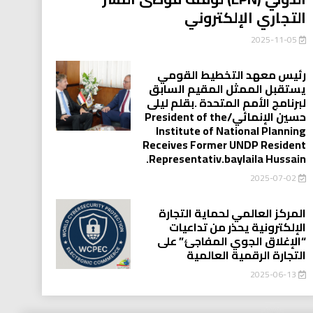
التجاري الإلكتروني
2025-11-05
رئيس معهد التخطيط القومي
يستقبل الممثل المقيم السابق
لبرنامج الأمم المتحدة .بقلم ليلى
حسين الإنمائي/President of the
Institute of National Planning
Receives Former UNDP Resident
.Representativ.baylaila Hussain
2025-07-02
المركز العالمي لحماية التجارة
الإلكترونية يحذر من تداعيات
“الإغلاق الجوي المفاجئ” على
التجارة الرقمية العالمية
2025-06-13