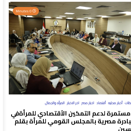
0 Minutes
فظات
أخبار محليه
أقتصاد
اخبار مصر
اخر الاخبار
المرأه والجمال
مستمرة لدعم التمكين الأقتصادي للمرأةفي
بادرة مصرية بالمجلس القومي للمرأة بقلم
سين