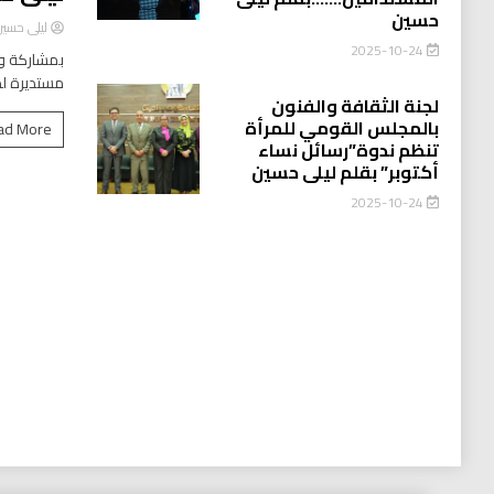
حسين
ليلى حسي
2025-10-24
بمشاركة وا
مستديرة لد
لجنة الثقافة والفنون
بالمجلس القومي للمرأة
ad More
تنظم ندوة”رسائل نساء
أكتوبر” بقلم ليلى حسين
2025-10-24