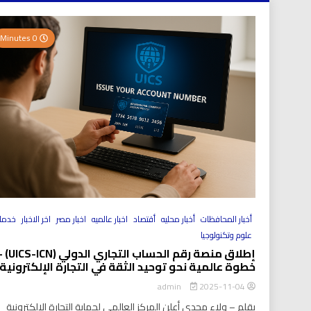
0 Minutes
أخبار المحافظات
أخبار محليه
أقتصاد
اخبار عالميه
اخبار مصر
اخر الاخبار
خدما
علوم وتكنولوجيا
إطلاق منصة رقم الحساب التجاري الد
خطوة عالمية نحو توحيد الثقة في التجارة الإلكترونية
2025-11-04
admin
بقلم – ولاء مجدي أعلن المركز العالمي لحماية التجارة الإلكترونية