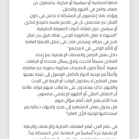
قضايا اجتماعية أو سياسية أو فكرية، يكشفون عن
ضعف واضح في الفهم والتحليل.
ويؤكد نقاد إعلاميون أن المشكلة لا تكمن في كون
الفنان غير متخصص، بل في تقديم نفسه كمرجع فكري
أو سياسي دون امتلاك أدوات المعرفة الحقيقية.
“الشهرة لا تعني بالضرورة الوعي. هناك فرق بين فنان
ناجح في مجاله، وشخص قادر على تحليل القضايا العامة
أو التأثير الواعي في المجتمع.”
داخل بعض البرامج والمنصات الإعلامية، يتم إعداد
الفنانين مسبقاً للحديث وفق رسائل محددة أو اتجاهات
معينة. أحياناً تكون التصريحات مكتوبة بصورة غير مباشرة،
وأحياناً يتم توجيه الحوار بالكامل للوصول إلى نتيجة بعينها.
بعض الفنانين لا يملكون الوقت أو الرغبة في البحث
والفهم، لذلك يعتمدون على ما يُطلب منهم قوله، طالما
أن المقابل المالي أو الظهور الإعلامي مضمون.
هذا الأمر يفتح الباب أمام سؤال مهم:
هل يتحول بعض المشاهير إلى مجرد واجهات دعائية يتم
استخدامها لتوجيه الرأي العام؟
في عالم الفن، تُعتبر العلاقات التجارية والإعلانات والرعاية
الإعلامية جزءاً أساسياً من الصناعة. لكن المشكلة تبدأ