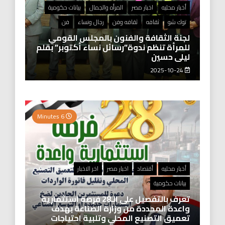
أخبار محليه
اخبار مصر
المرأه والجمال
بيانات حكومية
توك شو
ثقافه
ثقافه وفن
رجال ونساء
فن
لجنة الثقافة والفنون بالمجلس القومي
للمرأة تنظم ندوة”رسائل نساء أكتوبر” بقلم
ليلى حسين
2025-10-24
6 Minutes
أخبار محليه
أقتصاد
اخبار مصر
اخر الاخبار
بيانات حكومية
تعرف بالتفصيل على الـ28 فرصة استثمارية
واعدة المحددة من وزارة الصناعة بهدف
تعميق التصنيع المحلي وتلبية احتياجات