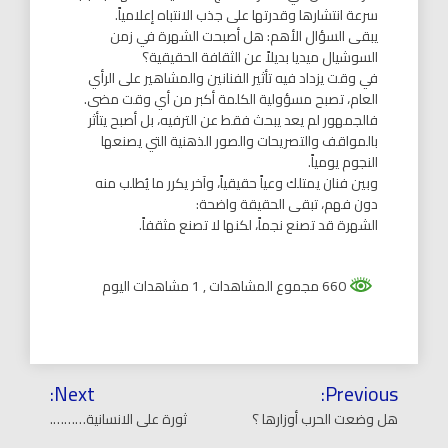
سرعة انتشارها وقدرتها على جذب الانتباه إعلامياً.
يبقى السؤال الأهم: هل أصبحت الشهرة في زمن
السوشيال ميديا بديلاً عن الثقافة الحقيقية؟
في وقت يزداد فيه تأثير الفنانين والمشاهير على الرأي
العام، تصبح مسؤولية الكلمة أكبر من أي وقت مضى.
فالجمهور لم يعد يبحث فقط عن الترفيه، بل أصبح يتأثر
بالمواقف والتصريحات والصور الذهنية التي يصنعها
النجوم يومياً.
وبين فنان يمتلك وعياً حقيقياً، وآخر يكرر ما يُطلب منه
دون فهم، تبقى الحقيقة واضحة:
الشهرة قد تصنع نجماً، لكنها لا تصنع مثقفاً.
660 مجموع المشاهدات
, 1 مشاهدات اليوم
تصفّح
Next:
Previous:
المقالات
هل وضعت الحرب أوزارها ؟
ثورة على الانسانية……….