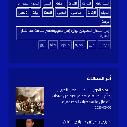
الالكترونية
الانترنت
التجارة
الجنية
الحلم
الدوري المصري
الدولار
الرقابة
العالمي
العربي
المركز
بوابة
تاسيس
جريدة
رجل الاعمال السعودي يهنئ رئيس جمهوريةمصر بمناسبة عيد الفطر
المبارك
شركات
على
لحماية
مابدرة
نظام
نيوز
أخر المقالات
الاتحاد الدولي لرائدات الوطن العربي
يدشّن انطلاقته بحضور نخبة من سيدات
الأعمال والشخصيات المجتمعية
2026-08-06
اغنيتين وطنيتين جميلتين للفنان