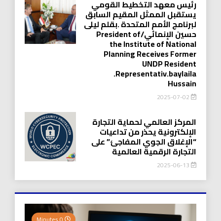
رئيس معهد التخطيط القومي
يستقبل الممثل المقيم السابق
لبرنامج الأمم المتحدة .بقلم ليلى
حسين الإنمائي/President of
the Institute of National
Planning Receives Former
UNDP Resident
.Representativ.baylaila
Hussain
2025-07-02
المركز العالمي لحماية التجارة
الإلكترونية يحذر من تداعيات
“الإغلاق الجوي المفاجئ” على
التجارة الرقمية العالمية
2025-06-13
0 Minutes