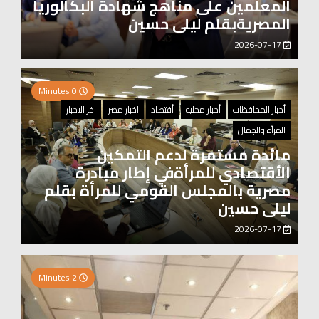
المعلمين على مناهج شهادة البكالوريا
المصريةبقلم ليلى حسين
2026-07-17
0 Minutes
أخبار المحافظات
أخبار محليه
أقتصاد
اخبار مصر
اخر الاخبار
المرأه والجمال
مائدة مستمرة لدعم التمكين
الأقتصادي للمرأةفي إطار مبادرة
مصرية بالمجلس القومي للمرأة بقلم
ليلى حسين
2026-07-17
0 Minutes