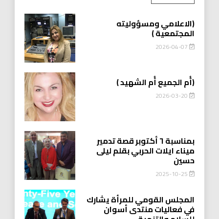
(الاعلامي ومسؤوليته
المجتمعية )
2026-04-07
(أُم الجميع أُم الشهيد )
2026-03-20
بمناسبة ٦ أكتوبر قصة تدمير
ميناء ايلات الحربي بقلم ليلى
حسين
2025-10-25
المجلس القومي للمرأة يشارك
في فعاليات منتدى أسوان
للسلام والتنمية