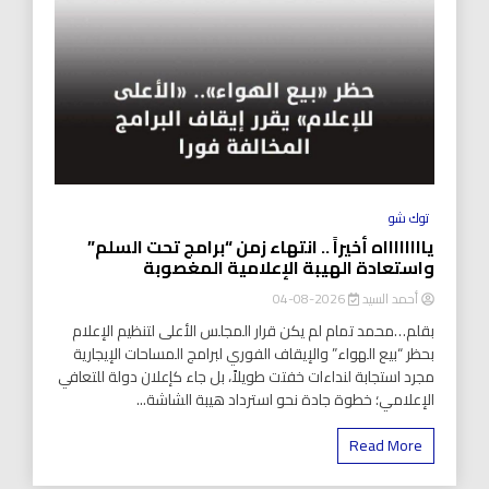
توك شو
يااااااااه أخيراً .. انتهاء زمن “برامج تحت السلم”
واستعادة الهيبة الإعلامية المغصوبة
أحمد السيد
2026-08-04
بقلم…محمد تمام لم يكن قرار المجلس الأعلى لتنظيم الإعلام
بحظر “بيع الهواء” والإيقاف الفوري لبرامج المساحات الإيجارية
مجرد استجابة لنداءات خفتت طويلاً، بل جاء كإعلان دولة للتعافي
الإعلامي؛ خطوة جادة نحو استرداد هيبة الشاشة...
Read More