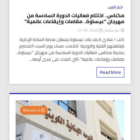
اخبار العرب
مكناس.. اختتام فعاليات الدورة السادسة من
مهرجان “عيساوة.. مقامات وإيقاعات عالمية”
عبير سليمان
2026-08-01
كتب / شادي احمد بنات عيساوة يشعلن منصة الساحة الإدارية
بايقاهتهم الفنية والروحية اختتمت، مساء يوم السبت المنصرم
بمدينة مكناس، فعاليات الدورة السادسة من مهرجان “عيساوة..
مقامات وإيقاعات عالمية”، التي امتدت على مدى أربعة...
Read More
0 Minutes