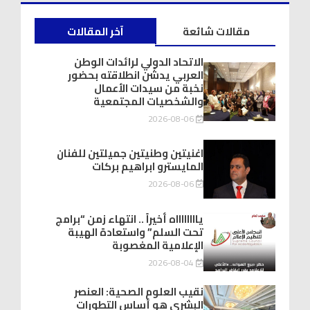
مقالات شائعة
آخر المقالات
الاتحاد الدولي لرائدات الوطن
العربي يدشّن انطلاقته بحضور
نخبة من سيدات الأعمال
والشخصيات المجتمعية
2026-08-06
اغنيتين وطنيتين جميلتين للفنان
المايسترو ابراهيم بركات
2026-08-06
يااااااااه أخيراً .. انتهاء زمن “برامج
تحت السلم” واستعادة الهيبة
الإعلامية المغصوبة
2026-08-04
نقيب العلوم الصحية: العنصر
البشري هو أساس التطورات