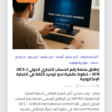
أخبار المحافظات
أخبار محليه
أقتصاد
اخبار عالميه
اخبار مصر
اخر الاخبار
خدمات
علوم وتكنولوجيا
إطلاق منصة رقم الحساب التجاري الدولي (UICS-
ICN) – خطوة عالمية نحو توحيد الثقة في التجارة
الإلكترونية
2025-11-04
admin
بقلم – ولاء مجدي أعلن المركز العالمي لحماية التجارة
الإلكترونية (WCPEC) عن الإطلاق الرسمي لمنصة رقم الحساب
التجاري الدولي (UICS – Unified International Commercial
Account Number). في خطوة تُعد تحولًا تاريخيًا في مسيرة