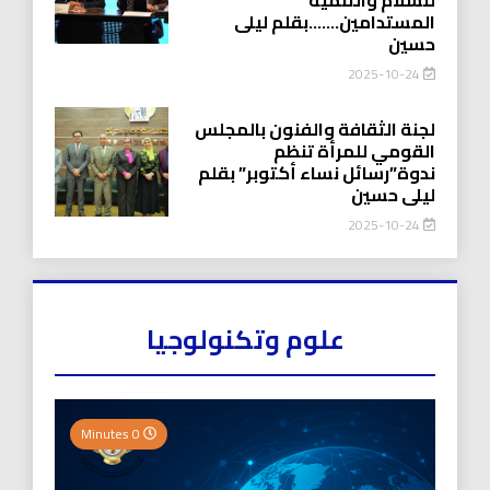
المستدامين…….بقلم ليلى
حسين
2025-10-24
لجنة الثقافة والفنون بالمجلس
القومي للمرأة تنظم
ندوة”رسائل نساء أكتوبر” بقلم
ليلى حسين
2025-10-24
علوم وتكنولوجيا
0 Minutes