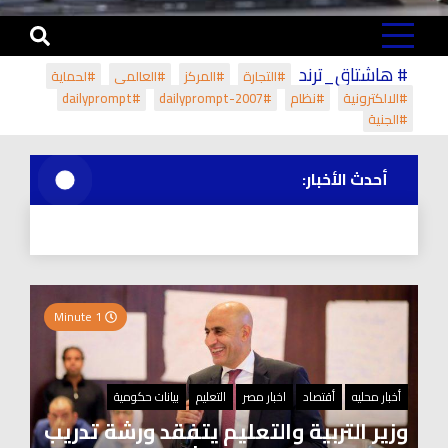
# هاشتاق_ترند
#التجارة
#المركز
#العالمي
#لحماية
#الالكترونية
#نظام
#dailyprompt-2007
#dailyprompt
#الجنية
أحدث الأخبار:
1 Minute
أخبار محليه
أقتصاد
اخبار مصر
التعليم
بيانات حكومية
وزير التربية والتعليم يتفقد ورشة تدريب