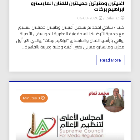
اغنيتين وطنيتين جميلتين للفنان المايسترو
ابراهيم بركات
عبير سليمان
2026-08-06
كتب / شادي احمد تم تسجيل أغنيتين وطنيتين جميلتين بتنسيق
مع جمعية الأركسترا السمفونية المغربية للموسيقى الأصيلة
,والتي يترأسها الفنان والمايسترو “ابراهيم بركات” ,والدي هو أول
مطرب ومايسترو مغربي يغني أغنية وطنية وعربية بالقاهرة...
Read More
0 Minutes