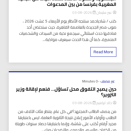
المغربية بفرنسا من بين المدعوات
عبير سليمان
2026-08-03
كتب / شادياحمد ستتجه الأنظار يوم الأربعاء 5 غشت 2026 ،
صوب مصر الجديدة بالعاصمة القاهرة، حيث ستحتضن أحد
فنادقها حدث استثنائي سيجمع نخبة من السيدات والشخصيات
المتميزة، كما أن هذا الحدث سيعرف مواكبة...
Read More
غير مصنف
-0 Minutes
حين يصبح التفوق محل تساؤل… فنعم لإقالة وزير
التزوير؟
خالد ابراهيم
2026-08-03
من ينصف الطالب المجتهد؟في كل عام، ينتظر مئات الآلاف من
الطلاب وأولياء الأمور إعلان نتيجة الثانوية العامة، ليس باعتبارها
مجرد أرقام تُكتب على شاشة، وإنما باعتبارها حصاد سنوات طويلة
من الكفاح، والسهر، والدموع، والتضحيات.وراء...