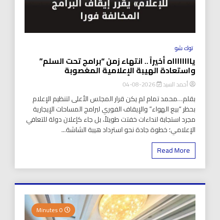
توك شو
يااااااااه أخيراً .. انتهاء زمن “برامج تحت السلم”
واستعادة الهيبة الإعلامية المغصوبة
أحمد السيد
2026-08-04
بقلم…محمد تمام لم يكن قرار المجلس الأعلى لتنظيم الإعلام
بحظر “بيع الهواء” والإيقاف الفوري لبرامج المساحات الإيجارية
مجرد استجابة لنداءات خفتت طويلاً، بل جاء كإعلان دولة للتعافي
الإعلامي؛ خطوة جادة نحو استرداد هيبة الشاشة...
Read More
0 Minutes