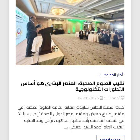
أخبار المحافظات
نقيب العلوم الصحية: العنصر البشري هو أساس
التطورات التكنولوجية
أحمد السيد
2026-08-04
كتبت..سمية النحاس شاركت النقابة العامة للعلوم الصحية ، في
مؤتمر إطلاق معرض ومؤتمر مصر الدولي للصحة “إيجي هيلث”
في نسخته السادسة بأحد فنادق القاهرة . ترأس وفد النقابة
النقيب العام أحمد السيد الدبيكي ،...
Read More