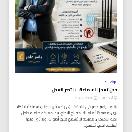
توك شو
حين تعجز السماعة.. ينتصر العدل
أحمد السيد
2026-07-31
بقلم…ياسر عامر في اللحظة التي يضع فيها طالبٌ سماعةً لا تكاد
تُرى، معتقدًا أنه امتلك مفتاح النجاح، تبدأ معركة صامتة داخل
لجنة الامتحان. معركة لا تُسمع فيها أصوات، ولا تُرى فيها
أسلحة، لكنها تُحسم...