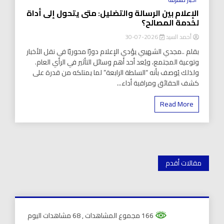
الإعلام بين الرسالة والتضليل: متى يتحول إلى أداة
لخدمة المصالح؟
أحمد السيد
2026-07-30
بقلم ..مجدي الشهيبي يؤدي الإعلام دورًا محوريًا في نقل الأخبار
وتوعية المجتمع، ويُعد أحد أهم وسائل التأثير في الرأي العام.
ولذلك يُوصف بأنه “السلطة الرابعة” لما يمتلكه من قدرة على
كشف الحقائق ومراقبة أداء...
Read More
تصفّح
مقالات أقدم
المقالات
166 مجموع المشاهدات
, 68 مشاهدات اليوم