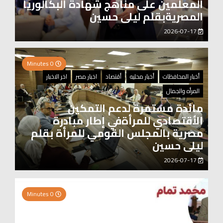
المعلمين على مناهج شهادة البكالوريا
المصريةبقلم ليلى حسين
2026-07-17
0 Minutes
أخبار المحافظات
أخبار محليه
أقتصاد
اخبار مصر
اخر الاخبار
المرأه والجمال
مائدة مستمرة لدعم التمكين
الأقتصادي للمرأةفي إطار مبادرة
مصرية بالمجلس القومي للمرأة بقلم
ليلى حسين
2026-07-17
0 Minutes