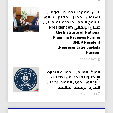
رئيس معهد التخطيط القومي
يستقبل الممثل المقيم السابق
لبرنامج الأمم المتحدة .بقلم ليلى
حسين الإنمائي/President of
the Institute of National
Planning Receives Former
UNDP Resident
.Representativ.baylaila
Hussain
2025-07-02
المركز العالمي لحماية التجارة
الإلكترونية يحذر من تداعيات
“الإغلاق الجوي المفاجئ” على
التجارة الرقمية العالمية
2025-06-13