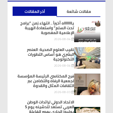
مقالات شائعة
آخر المقالات
يااااااااه أخيراً .. انتهاء زمن “برامج
تحت السلم” واستعادة الهيبة
الإعلامية المغصوبة
2026-08-04
نقيب العلوم الصحية: العنصر
البشري هو أساس التطورات
التكنولوجية
2026-08-04
فرح المكناسي الرئيسة المؤسسة
لجمعية الرفاه والتضامن عبر
الثقافات المثال والقدوة
2026-08-03
الاتحاد الدولي لرائدات الوطن
العربي تستعد لتدشينه يوم 5
يوليوز الجاري بمصر الفاعلة