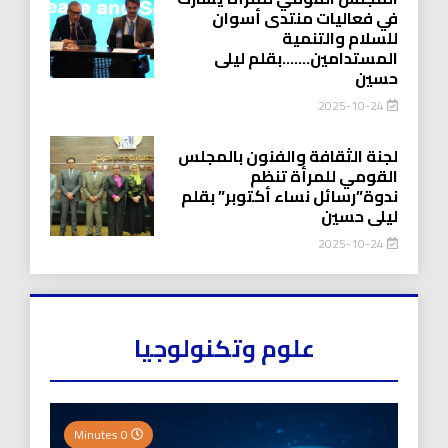
في فعاليات منتدى أسوان
للسلام والتنمية
المستدامين…….بقلم ليلى
حسين
2025-10-24
لجنة الثقافة والفنون بالمجلس
القومي للمرأة تنظم
ندوة”رسائل نساء أكتوبر” بقلم
ليلى حسين
2025-10-24
علوم وتكنولوجيا
0 Minutes