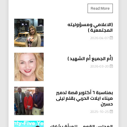
Read More
(الاعلامي ومسؤوليته
المجتمعية )
2026-04-07
(أُم الجميع أُم الشهيد )
2026-03-20
بمناسبة ٦ أكتوبر قصة تدمير
ميناء ايلات الحربي بقلم ليلى
حسين
2025-10-25
المجلس القومي للمرأة يشارك