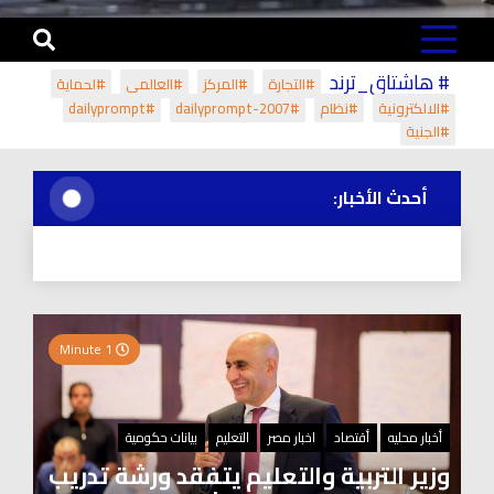
# هاشتاق_ترند
#التجارة
#المركز
#العالمي
#لحماية
#الالكترونية
#نظام
#dailyprompt-2007
#dailyprompt
#الجنية
أحدث الأخبار:
1 Minute
أخبار محليه
أقتصاد
اخبار مصر
التعليم
بيانات حكومية
وزير التربية والتعليم يتفقد ورشة تدريب