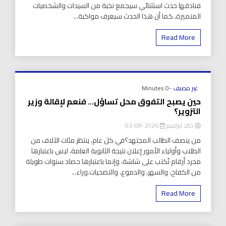
فنادقها حدث استثنائي سيجمع نخبة من السيدات والشخصيات
المتميزة، كما أن هذا الحدث سيعرف مواكبة...
Read More
غير مصنف
-0 Minutes
حين يصبح التفوق محل تساؤل… فنعم لإقالة وزير
التزوير؟
خالد ابراهيم
2026-08-03
من ينصف الطالب المجتهد؟في كل عام، ينتظر مئات الآلاف من
الطلاب وأولياء الأمور إعلان نتيجة الثانوية العامة، ليس باعتبارها
مجرد أرقام تُكتب على شاشة، وإنما باعتبارها حصاد سنوات طويلة
من الكفاح، والسهر، والدموع، والتضحيات.وراء...
Read More