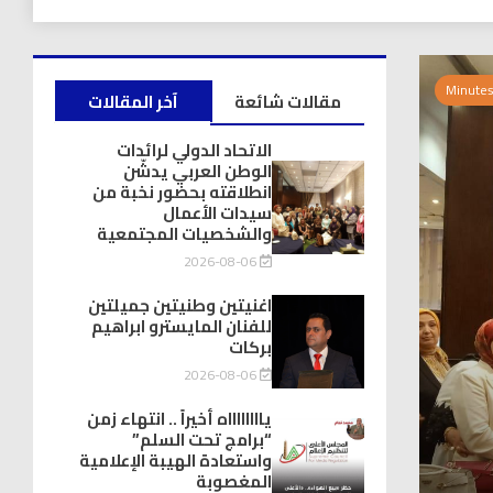
0 Minutes
مقالات شائعة
آخر المقالات
الاتحاد الدولي لرائدات
الوطن العربي يدشّن
انطلاقته بحضور نخبة من
سيدات الأعمال
والشخصيات المجتمعية
2026-08-06
اغنيتين وطنيتين جميلتين
للفنان المايسترو ابراهيم
بركات
2026-08-06
يااااااااه أخيراً .. انتهاء زمن
“برامج تحت السلم”
واستعادة الهيبة الإعلامية
المغصوبة