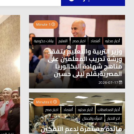
العر
2 Minutes
1 Minute
أخبار محليه
أقتصاد
اخبار مصر
التعليم
بيانات حكومية
وزير التربية والتعليم يتفقد
ورشة تدريب المعلمين على
مناهج شهادة البكالوريا
المصريةبقلم ليلى حسين
2026-07-17
0 Minutes
أخبار المحافظات
أخبار محليه
أقتصاد
اخبار مصر
اخر الاخبار
المرأه والجمال
مائدة مستمرة لدعم التمكين