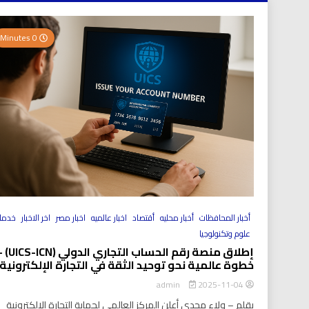
0 Minutes
أخبار المحافظات
أخبار محليه
أقتصاد
اخبار عالميه
اخبار مصر
اخر الاخبار
خدما
علوم وتكنولوجيا
إطلاق منصة رقم الحساب التجاري الد
خطوة عالمية نحو توحيد الثقة في التجارة الإلكترونية
2025-11-04
admin
بقلم – ولاء مجدي أعلن المركز العالمي لحماية التجارة الإلكترونية