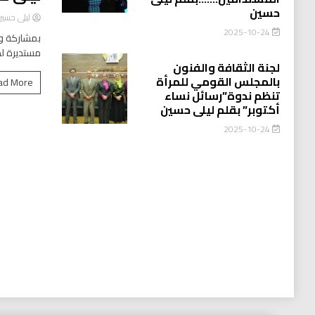
حسين
ليلى حسي
2025-10-24
بمشاركة وا
مستديرة لد
لجنة الثقافة والفنون
بالمجلس القومي للمرأة
ad More
تنظم ندوة”رسائل نساء
أكتوبر” بقلم ليلى حسين
2025-10-24