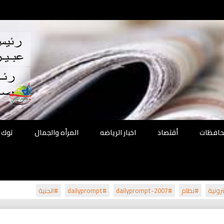
اقع
ة الحل
محافظات
أقتصاد
اخبار الرياضه
المرأه والجمال
توك 
رونية
#نظام
#dailyprompt-2007
#dailyprompt
#الجنية