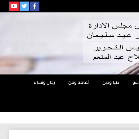
م
شو
دنيا ودين
ثقافه وفن
رجال ونساء