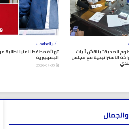
أخبار المحافظات
وم الصحية” يناقش آليات
تهنئة محافظ المنيا لطالبة من
اكة الاستراتيجية مع مجلس
الجمهورية
كندي
2026-07-30
والجمال