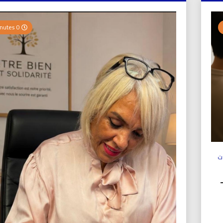
0 Minutes
ت
ولي (UICS-ICN) –