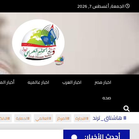
Ski
الجمعة, أغسطس 7, 2026
t
conten
جريدة مستقلة – صحافة تضيئ لك الو
جريد
اخبار مصر
اخبار العرب
اخبار عالميه
أخبار ال
صحه
# هاشتاق_ترند
#التجارة
#المركز
#العالمي
#لحماية
#الالكت
أحدث الأخبار: