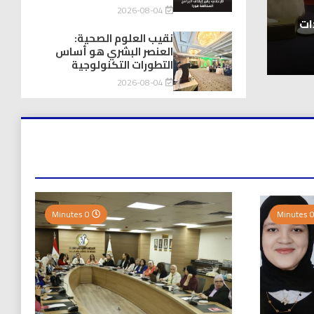
توك شو
2026-08-04
يااااااااه أخيراً .. انتهاء زمن “برامج تحت السل
هيم بركات
المغصوبة
نقيب العلوم الصحية:
العنصر البشري هو أساس
2026-08-04
التطورات التكنولوجية
2026-08-04
0 Minutes