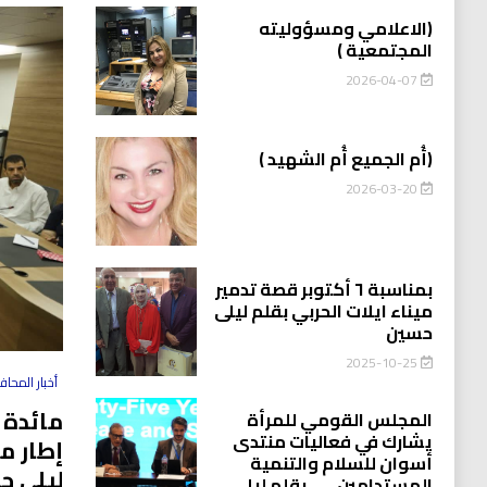
(الاعلامي ومسؤوليته
المجتمعية )
2026-04-07
(أُم الجميع أُم الشهيد )
2026-03-20
بمناسبة ٦ أكتوبر قصة تدمير
ميناء ايلات الحربي بقلم ليلى
حسين
2025-10-25
أخبار المحا
مائدة 
المجلس القومي للمرأة
يشارك في فعاليات منتدى
إطار م
أسوان للسلام والتنمية
ليلى ح
المستدامين…….بقلم ليلى