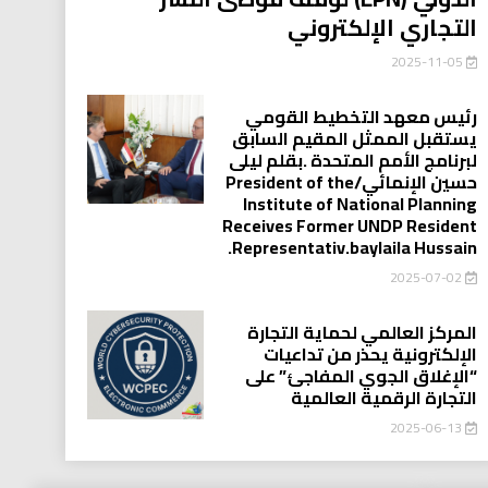
التجاري الإلكتروني
2025-11-05
رئيس معهد التخطيط القومي
يستقبل الممثل المقيم السابق
لبرنامج الأمم المتحدة .بقلم ليلى
حسين الإنمائي/President of the
Institute of National Planning
Receives Former UNDP Resident
.Representativ.baylaila Hussain
2025-07-02
المركز العالمي لحماية التجارة
الإلكترونية يحذر من تداعيات
“الإغلاق الجوي المفاجئ” على
التجارة الرقمية العالمية
2025-06-13