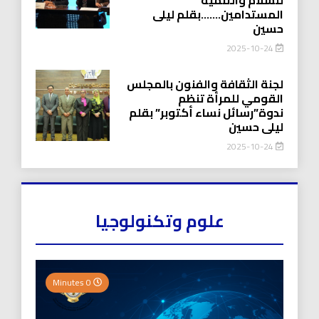
المستدامين…….بقلم ليلى
حسين
2025-10-24
لجنة الثقافة والفنون بالمجلس
القومي للمرأة تنظم
ندوة”رسائل نساء أكتوبر” بقلم
ليلى حسين
2025-10-24
علوم وتكنولوجيا
0 Minutes