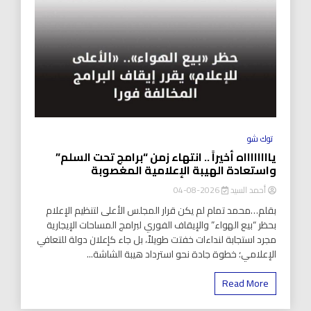
توك شو
يااااااااه أخيراً .. انتهاء زمن “برامج تحت السلم”
واستعادة الهيبة الإعلامية المغصوبة
أحمد السيد
2026-08-04
بقلم…محمد تمام لم يكن قرار المجلس الأعلى لتنظيم الإعلام
بحظر “بيع الهواء” والإيقاف الفوري لبرامج المساحات الإيجارية
مجرد استجابة لنداءات خفتت طويلاً، بل جاء كإعلان دولة للتعافي
الإعلامي؛ خطوة جادة نحو استرداد هيبة الشاشة...
Read More