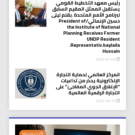
رئيس معهد التخطيط القومي
يستقبل الممثل المقيم السابق
لبرنامج الأمم المتحدة .بقلم ليلى
حسين الإنمائي/President of
the Institute of National
Planning Receives Former
UNDP Resident
.Representativ.baylaila
Hussain
2025-07-02
المركز العالمي لحماية التجارة
الإلكترونية يحذر من تداعيات
“الإغلاق الجوي المفاجئ” على
التجارة الرقمية العالمية
2025-06-13
0 Minutes