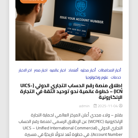
أخبار المحافظات
أخبار محليه
أقتصاد
اخبار عالميه
اخبار مصر
اخر الاخبار
خدمات
علوم وتكنولوجيا
إطلاق منصة رقم الحساب التجاري الدولي (UICS-
ICN) – خطوة عالمية نحو توحيد الثقة في التجارة
الإلكترونية
2025-11-04
admin
بقلم – ولاء مجدي أعلن المركز العالمي لحماية التجارة
الإلكترونية (WCPEC) عن الإطلاق الرسمي لمنصة رقم الحساب
التجاري الدولي (UICS – Unified International Commercial
Account Number). في خطوة تُعد تحولًا تاريخيًا في مسيرة