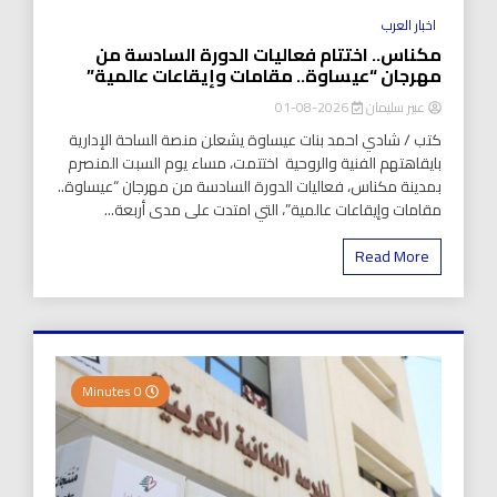
اخبار العرب
مكناس.. اختتام فعاليات الدورة السادسة من
مهرجان “عيساوة.. مقامات وإيقاعات عالمية”
عبير سليمان
2026-08-01
كتب / شادي احمد بنات عيساوة يشعلن منصة الساحة الإدارية
بايقاهتهم الفنية والروحية اختتمت، مساء يوم السبت المنصرم
بمدينة مكناس، فعاليات الدورة السادسة من مهرجان “عيساوة..
مقامات وإيقاعات عالمية”، التي امتدت على مدى أربعة...
Read More
0 Minutes