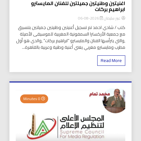
اغنيتين وطنيتين جميلتين للفنان المايسترو
ابراهيم بركات
عبير سليمان
2026-08-06
كتب / شادي احمد تم تسجيل أغنيتين وطنيتين جميلتين بتنسيق
مع جمعية الأركسترا السمفونية المغربية للموسيقى الأصيلة
,والتي يترأسها الفنان والمايسترو “ابراهيم بركات” ,والدي هو أول
مطرب ومايسترو مغربي يغني أغنية وطنية وعربية بالقاهرة...
Read More
0 Minutes