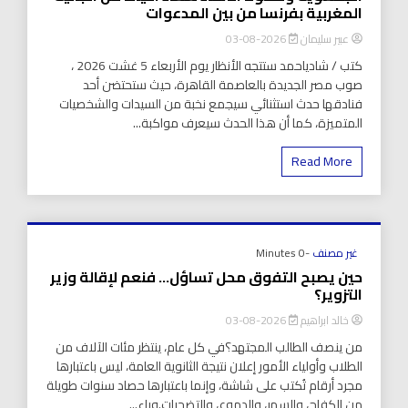
المغربية بفرنسا من بين المدعوات
عبير سليمان
2026-08-03
كتب / شادياحمد ستتجه الأنظار يوم الأربعاء 5 غشت 2026 ،
صوب مصر الجديدة بالعاصمة القاهرة، حيث ستحتضن أحد
فنادقها حدث استثنائي سيجمع نخبة من السيدات والشخصيات
المتميزة، كما أن هذا الحدث سيعرف مواكبة...
Read More
غير مصنف
-0 Minutes
حين يصبح التفوق محل تساؤل… فنعم لإقالة وزير
التزوير؟
خالد ابراهيم
2026-08-03
من ينصف الطالب المجتهد؟في كل عام، ينتظر مئات الآلاف من
الطلاب وأولياء الأمور إعلان نتيجة الثانوية العامة، ليس باعتبارها
مجرد أرقام تُكتب على شاشة، وإنما باعتبارها حصاد سنوات طويلة
من الكفاح، والسهر، والدموع، والتضحيات.وراء...