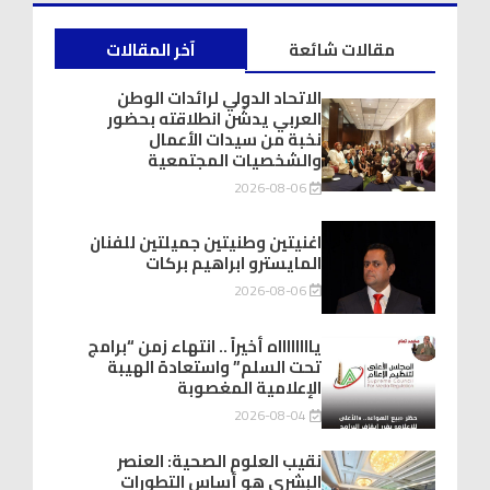
مقالات شائعة
آخر المقالات
الاتحاد الدولي لرائدات الوطن
العربي يدشّن انطلاقته بحضور
نخبة من سيدات الأعمال
والشخصيات المجتمعية
2026-08-06
اغنيتين وطنيتين جميلتين للفنان
المايسترو ابراهيم بركات
2026-08-06
يااااااااه أخيراً .. انتهاء زمن “برامج
تحت السلم” واستعادة الهيبة
الإعلامية المغصوبة
2026-08-04
نقيب العلوم الصحية: العنصر
البشري هو أساس التطورات