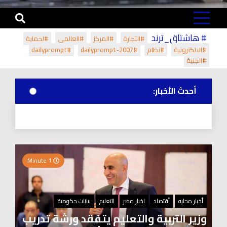
# هاشتاق_ترند
#التجارة
#المركز
#العالمي
#لحماية
#الالكترونية
#نظام
#dailyprompt-2007
#dailyprompt
#الجنية
أحدث الأخبار:
1 Minute
أخبار محليه
أقتصاد
اخبار مصر
التعليم
بيانات حكومية
وزير التربية والتعليم يتفقد ورشة تدريب