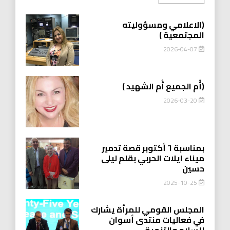
(الاعلامي ومسؤوليته
المجتمعية )
2026-04-07
(أُم الجميع أُم الشهيد )
2026-03-20
بمناسبة ٦ أكتوبر قصة تدمير
ميناء ايلات الحربي بقلم ليلى
حسين
2025-10-25
المجلس القومي للمرأة يشارك
في فعاليات منتدى أسوان
للسلام والتنمية