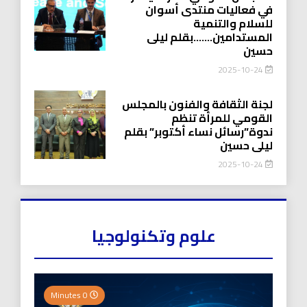
في فعاليات منتدى أسوان
للسلام والتنمية
المستدامين…….بقلم ليلى
حسين
2025-10-24
لجنة الثقافة والفنون بالمجلس
القومي للمرأة تنظم
ندوة”رسائل نساء أكتوبر” بقلم
ليلى حسين
2025-10-24
علوم وتكنولوجيا
0 Minutes