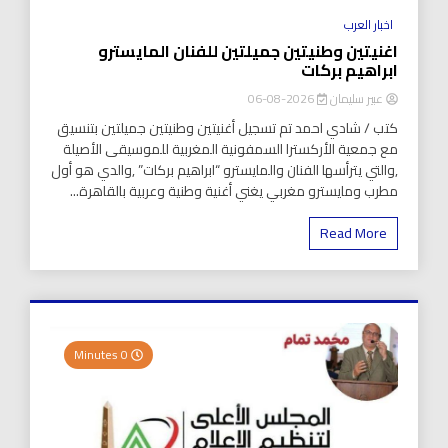
اخبار العرب
اغنيتين وطنيتين جميلتين للفنان المايسترو
ابراهيم بركات
عبير سليمان
2026-08-06
كتب / شادي احمد تم تسجيل أغنيتين وطنيتين جميلتين بتنسيق
مع جمعية الأركسترا السمفونية المغربية للموسيقى الأصيلة
,والتي يترأسها الفنان والمايسترو “ابراهيم بركات” ,والدي هو أول
مطرب ومايسترو مغربي يغني أغنية وطنية وعربية بالقاهرة...
Read More
0 Minutes