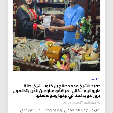
توك شو
حفيد الشيخ محمد صالح بن كلوت شيخ رحالة
عابروالربع الخالى.. مرافقو مبارك بن لندن يتكلمون
يزور هويداعطا في بيتها ومؤسستها
أحمد السيد
2026-08-08
كتب صلاح عبد المنعمفي زيارة ود ووفاء.. عبرت عن مدي