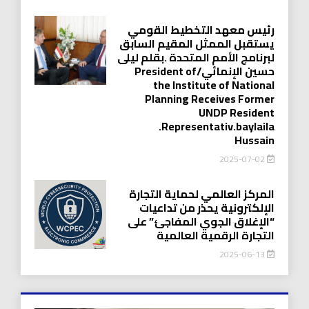
رئيس معهد التخطيط القومي
يستقبل الممثل المقيم السابق
لبرنامج الأمم المتحدة .بقلم ليلى
حسين الإنمائي/President of
the Institute of National
Planning Receives Former
UNDP Resident
.Representativ.baylaila
Hussain
2025-07-02
المركز العالمي لحماية التجارة
الإلكترونية يحذر من تداعيات
“الإغلاق الجوي المفاجئ” على
التجارة الرقمية العالمية
2025-06-13