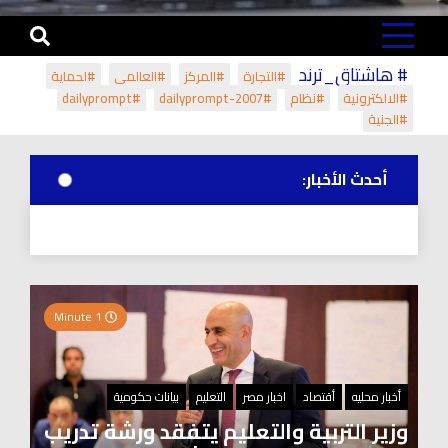
# هاشتاق_ترند
#التجارة
#المركز
#العالمي
#لحماية
#الالكترونية
#نظام
#dailyprompt-2007
#dailyprompt
#الجنية
أحدث الأخبار:
1 Minute
أخبار محليه
أقتصاد
اخبار مصر
التعليم
بيانات حكومية
وزير التربية والتعليم يتفقد ورشة تدريب