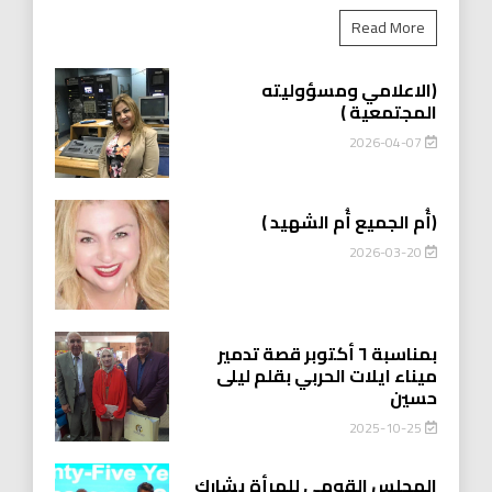
Read More
(الاعلامي ومسؤوليته
المجتمعية )
2026-04-07
(أُم الجميع أُم الشهيد )
2026-03-20
بمناسبة ٦ أكتوبر قصة تدمير
ميناء ايلات الحربي بقلم ليلى
حسين
2025-10-25
المجلس القومي للمرأة يشارك