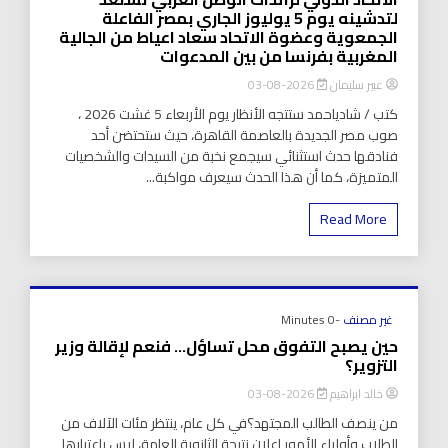
لتدشينه يوم 5 يوليوز الجاري بمصر الفاعلة
الجمعوية وعضوة الاتحاد سعاد اعياط من الجالية
المغربية بفرنسا من بين المدعوات
عبير سليمان
2026-08-03
كتب / شادياحمد ستتجه الأنظار يوم الأربعاء 5 غشت 2026 ،
صوب مصر الجديدة بالعاصمة القاهرة، حيث ستحتضن أحد
فنادقها حدث استثنائي سيجمع نخبة من السيدات والشخصيات
المتميزة، كما أن هذا الحدث سيعرف مواكبة...
Read More
غير مصنف
-0 Minutes
حين يصبح التفوق محل تساؤل… فنعم لإقالة وزير
التزوير؟
خالد ابراهيم
2026-08-03
من ينصف الطالب المجتهد؟في كل عام، ينتظر مئات الآلاف من
الطلاب وأولياء الأمور إعلان نتيجة الثانوية العامة، ليس باعتبارها