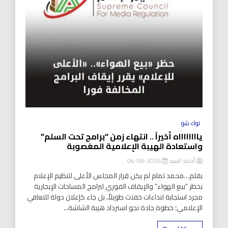
توك شو
يااااااااه أخيراً .. انتهاء زمن “برامج تحت السلم”
واستعادة الهيبة الإعلامية المغصوبة
أحمد السيد
2026-08-04
بقلم…محمد تمام لم يكن قرار المجلس الأعلى لتنظيم الإعلام
بحظر “بيع الهواء” والإيقاف الفوري لبرامج المساحات الإيجارية
مجرد استجابة لنداءات خفتت طويلاً، بل جاء كإعلان دولة للتعافي
الإعلامي؛ خطوة جادة نحو استرداد هيبة الشاشة...