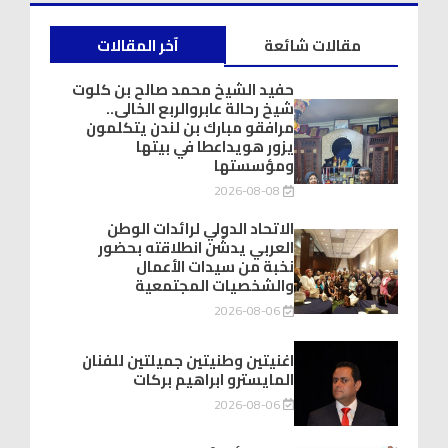
مقالات شائعة
آخر المقالات
حفيد الشيخ محمد صالح بن كلوت
شيخ رحالة عابروالربع الخالى..
مرافقو مبارك بن لندن يتكلمون
يزور هويداعطا في بيتها
ومؤسستها
2026-08-08
الاتحاد الدولي لرائدات الوطن
العربي يدشّن انطلاقته بحضور
نخبة من سيدات الأعمال
والشخصيات المجتمعية
2026-08-06
اغنيتين وطنيتين جميلتين للفنان
المايسترو ابراهيم بركات
2026-08-06