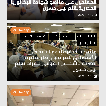
المعلمين على مناهج شهادة البكالوريا
المصريةبقلم ليلى حسين
2026-07-17
0 Minutes
أخبار المحافظات
أخبار محليه
أقتصاد
اخبار مصر
اخر الاخبار
المرأه والجمال
مائدة مستمرة لدعم التمكين
الأقتصادي للمرأةفي إطار مبادرة
مصرية بالمجلس القومي للمرأة بقلم
ليلى حسين
2026-07-17
2 Minutes