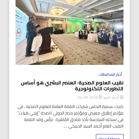
أخبار المحافظات
نقيب العلوم الصحية: العنصر البشري هو أساس
التطورات التكنولوجية
أحمد السيد
2026-08-04
كتبت..سمية النحاس شاركت النقابة العامة للعلوم الصحية ، في
مؤتمر إطلاق معرض ومؤتمر مصر الدولي للصحة “إيجي هيلث”
في نسخته السادسة بأحد فنادق القاهرة . ترأس وفد النقابة
النقيب العام أحمد السيد الدبيكي ،...
Read More