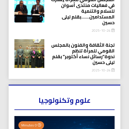
في فعاليات منتدى أسوان
للسلام والتنمية
المستدامين…….بقلم ليلى
حسين
2025-10-24
لجنة الثقافة والفنون بالمجلس
القومي للمرأة تنظم
ندوة”رسائل نساء أكتوبر” بقلم
ليلى حسين
2025-10-24
علوم وتكنولوجيا
0 Minutes