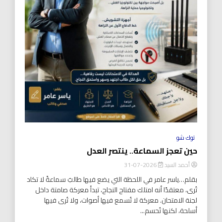
توك شو
حين تعجز السماعة.. ينتصر العدل
أحمد السيد
2026-07-31
بقلم…ياسر عامر في اللحظة التي يضع فيها طالبٌ سماعةً لا تكاد
تُرى، معتقدًا أنه امتلك مفتاح النجاح، تبدأ معركة صامتة داخل
لجنة الامتحان. معركة لا تُسمع فيها أصوات، ولا تُرى فيها
أسلحة، لكنها تُحسم...