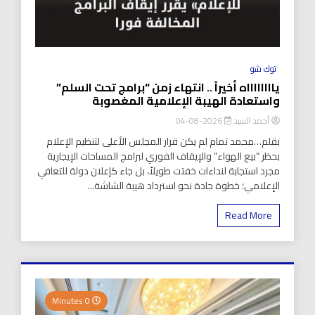
توك شو
يااااااااه أخيراً .. انتهاء زمن “برامج تحت السلم”
واستعادة الهيبة الإعلامية المغصوبة
أحمد السيد
2026-08-04
بقلم…محمد تمام لم يكن قرار المجلس الأعلى لتنظيم الإعلام
بحظر “بيع الهواء” والإيقاف الفوري لبرامج المساحات الإيجارية
مجرد استجابة لنداءات خفتت طويلاً، بل جاء كإعلان دولة للتعافي
الإعلامي؛ خطوة جادة نحو استرداد هيبة الشاشة...
Read More
0 Minutes