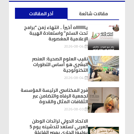
مقالات شائعة
آخر المقالات
يااااااااه أخيراً .. انتهاء زمن “برامج
تحت السلم” واستعادة الهيبة
الإعلامية المغصوبة
2026-08-04
نقيب العلوم الصحية: العنصر
البشري هو أساس التطورات
التكنولوجية
2026-08-04
فرح المكناسي الرئيسة المؤسسة
لجمعية الرفاه والتضامن عبر
الثقافات المثال والقدوة
2026-08-03
الاتحاد الدولي لرائدات الوطن
العربي تستعد لتدشينه يوم 5
يوليوز الجاري بمصر الفاعلة