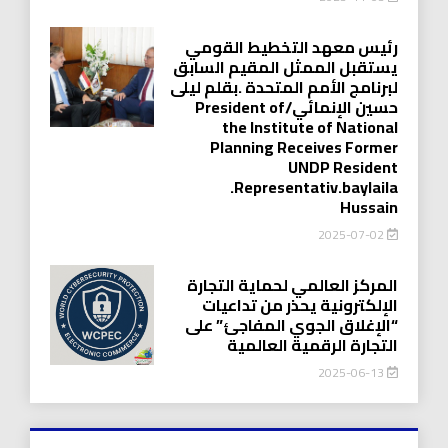
رئيس معهد التخطيط القومي
يستقبل الممثل المقيم السابق
لبرنامج الأمم المتحدة .بقلم ليلى
حسين الإنمائي/President of
the Institute of National
Planning Receives Former
UNDP Resident
.Representativ.baylaila
Hussain
2025-07-02
المركز العالمي لحماية التجارة
الإلكترونية يحذر من تداعيات
“الإغلاق الجوي المفاجئ” على
التجارة الرقمية العالمية
2025-06-13