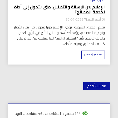
الإعلام بين الرسالة والتضليل: متى يتحول إلى أداة
لخدمة المصالح؟
أحمد السيد
2026-07-30
بقلم ..مجدي الشهيبي يؤدي الإعلام دورًا محوريًا في نقل الأخبار
وتوعية المجتمع، ويُعد أحد أهم وسائل التأثير في الرأي العام.
ولذلك يُوصف بأنه “السلطة الرابعة” لما يمتلكه من قدرة على
كشف الحقائق ومراقبة أداء...
Read More
تصفّح
مقالات أقدم
المقالات
144 مجموع المشاهدات
, 46 مشاهدات اليوم