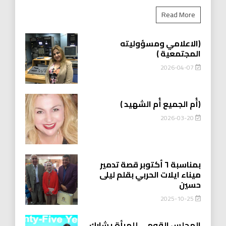
Read More
(الاعلامي ومسؤوليته
المجتمعية )
2026-04-07
(أُم الجميع أُم الشهيد )
2026-03-20
بمناسبة ٦ أكتوبر قصة تدمير
ميناء ايلات الحربي بقلم ليلى
حسين
2025-10-25
المجلس القومي للمرأة يشارك