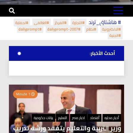
# هاشتاق_ترند
#التجارة
#المركز
#العالمي
#لحماية
#الالكترونية
#نظام
#dailyprompt-2007
#dailyprompt
#الجنية
أحدث الأخبار:
1 Minute
أخبار محليه
أقتصاد
اخبار مصر
التعليم
بيانات حكومية
وزير التربية والتعليم يتفقد ورشة تدريب