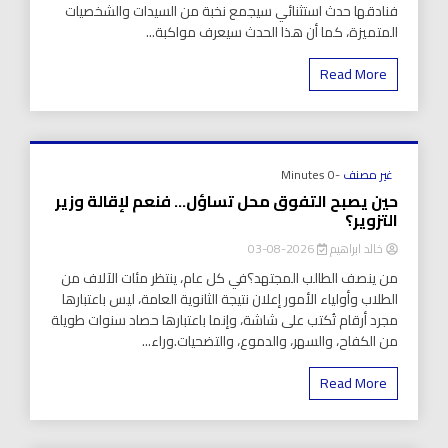
فنادقها حدث استثنائي سيجمع نخبة من السيدات والشخصيات
المتميزة، كما أن هذا الحدث سيعرف مواكبة...
Read More
غير مصنف
-0 Minutes
حين يصبح التفوق محل تساؤل… فنعم لإقالة وزير
التزوير؟
خالد ابراهيم
2026-08-03
من ينصف الطالب المجتهد؟في كل عام، ينتظر مئات الآلاف من
الطلاب وأولياء الأمور إعلان نتيجة الثانوية العامة، ليس باعتبارها
مجرد أرقام تُكتب على شاشة، وإنما باعتبارها حصاد سنوات طويلة
من الكفاح، والسهر، والدموع، والتضحيات.وراء...
Read More