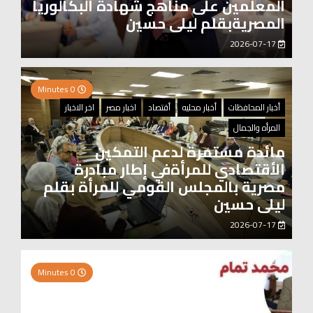
المعلمين على مناهج شهادة البكالوريا
المصريةبقلم ليلى حسين
2026-07-17
0 Minutes
أخبار المحافظات
أخبار محليه
أقتصاد
اخبار مصر
اخر الاخبار
المرأه والجمال
مائدة مستمرة لدعم التمكين
الأقتصادي للمرأةفي إطار مبادرة
مصرية بالمجلس القومي للمرأة بقلم
ليلى حسين
2026-07-17
0 Minutes