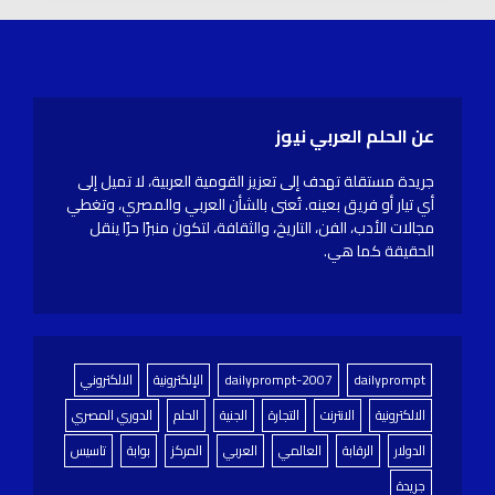
عن الحلم العربي نيوز
جريدة مستقلة تهدف إلى تعزيز القومية العربية، لا تميل إلى
أي تيار أو فريق بعينه. تُعنى بالشأن العربي والمصري، وتغطي
مجالات الأدب، الفن، التاريخ، والثقافة، لتكون منبرًا حرًا ينقل
الحقيقة كما هي.
dailyprompt
dailyprompt-2007
الإلكترونية
الالكتروني
الالكترونية
الانترنت
التجارة
الجنية
الحلم
الدوري المصري
الدولار
الرقابة
العالمي
العربي
المركز
بوابة
تاسيس
جريدة