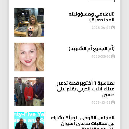
(الاعلامي ومسؤوليته
المجتمعية )
2026-04-07
(أُم الجميع أُم الشهيد )
2026-03-20
بمناسبة ٦ أكتوبر قصة تدمير
ميناء ايلات الحربي بقلم ليلى
حسين
2025-10-25
المجلس القومي للمرأة يشارك
في فعاليات منتدى أسوان
للسلام والتنمية