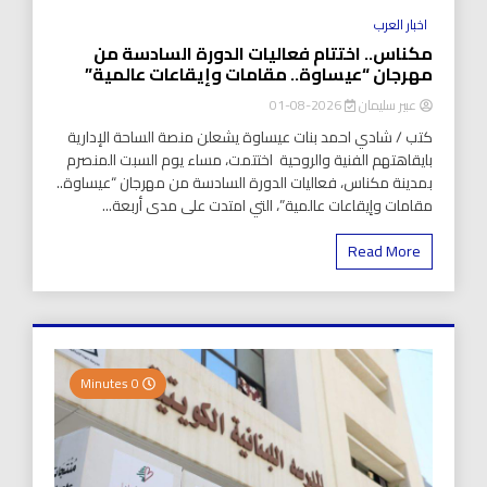
اخبار العرب
مكناس.. اختتام فعاليات الدورة السادسة من
مهرجان “عيساوة.. مقامات وإيقاعات عالمية”
عبير سليمان
2026-08-01
كتب / شادي احمد بنات عيساوة يشعلن منصة الساحة الإدارية
بايقاهتهم الفنية والروحية اختتمت، مساء يوم السبت المنصرم
بمدينة مكناس، فعاليات الدورة السادسة من مهرجان “عيساوة..
مقامات وإيقاعات عالمية”، التي امتدت على مدى أربعة...
Read More
0 Minutes