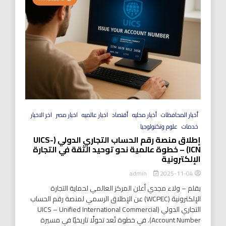
أخبار المحافظات
أخبار محليه
أقتصاد
اخبار عالميه
اخبار مصر
اخر الاخبار
خدمات
علوم وتكنولوجيا
إطلاق منصة رقم الحساب التجاري الدولي (UICS-
ICN) – خطوة عالمية نحو توحيد الثقة في التجارة
الإلكترونية
2025-11-04
admin
بقلم – ولاء مجدي أعلن المركز العالمي لحماية التجارة
الإلكترونية (WCPEC) عن الإطلاق الرسمي لمنصة رقم الحساب
التجاري الدولي (UICS – Unified International Commercial
Account Number). في خطوة تُعد تحولًا تاريخيًا في مسيرة