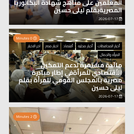
المعلمين على مناهج شهادة البكالوريا
المصريةبقلم ليلى حسين
2026-07-17
0 Minutes
أخبار المحافظات
أخبار محليه
أقتصاد
اخبار مصر
اخر الاخبار
المرأه والجمال
مائدة مستمرة لدعم التمكين
الأقتصادي للمرأةفي إطار مبادرة
مصرية بالمجلس القومي للمرأة بقلم
ليلى حسين
2026-07-17
0 Minutes