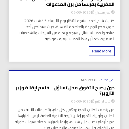
المغربية بفرنسا من بين المدعوات
عبير سليمان
2026-08-03
كتب / شادياحمد ستتجه الأنظار يوم الأربعاء 5 غشت 2026 ،
صوب مصر الجديدة بالعاصمة القاهرة، حيث ستحتضن أحد
فنادقها حدث استثنائي سيجمع نخبة من السيدات والشخصيات
المتميزة، كما أن هذا الحدث سيعرف مواكبة...
Read More
غير مصنف
-0 Minutes
حين يصبح التفوق محل تساؤل… فنعم لإقالة وزير
التزوير؟
خالد ابراهيم
2026-08-03
من ينصف الطالب المجتهد؟في كل عام، ينتظر مئات الآلاف من
الطلاب وأولياء الأمور إعلان نتيجة الثانوية العامة، ليس باعتبارها
مجرد أرقام تُكتب على شاشة، وإنما باعتبارها حصاد سنوات طويلة
من الكفاح، والسهر، والدموع، والتضحيات.وراء...