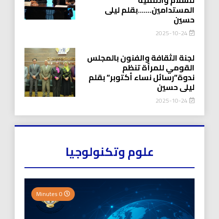
المستدامين…….بقلم ليلى
حسين
2025-10-24
لجنة الثقافة والفنون بالمجلس
القومي للمرأة تنظم
ندوة”رسائل نساء أكتوبر” بقلم
ليلى حسين
2025-10-24
علوم وتكنولوجيا
0 Minutes