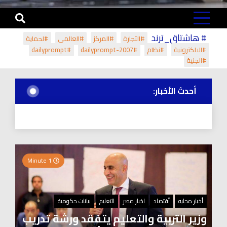
# هاشتاق_ترند
#التجارة
#المركز
#العالمي
#لحماية
#الالكترونية
#نظام
#dailyprompt-2007
#dailyprompt
#الجنية
أحدث الأخبار:
1 Minute
أخبار محليه
أقتصاد
اخبار مصر
التعليم
بيانات حكومية
وزير التربية والتعليم يتفقد ورشة تدريب