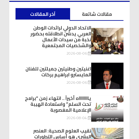
مقالات شائعة
آخر المقالات
الاتحاد الدولي لرائدات الوطن
العربي يدشّن انطلاقته بحضور
نخبة من سيدات الأعمال
والشخصيات المجتمعية
2026-08-06
اغنيتين وطنيتين جميلتين للفنان
المايسترو ابراهيم بركات
2026-08-06
يااااااااه أخيراً .. انتهاء زمن “برامج
تحت السلم” واستعادة الهيبة
الإعلامية المغصوبة
2026-08-04
نقيب العلوم الصحية: العنصر
البشري هو أساس التطورات