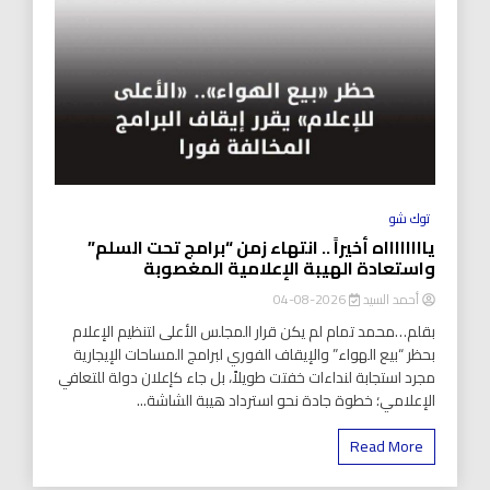
توك شو
يااااااااه أخيراً .. انتهاء زمن “برامج تحت السلم”
واستعادة الهيبة الإعلامية المغصوبة
أحمد السيد
2026-08-04
بقلم…محمد تمام لم يكن قرار المجلس الأعلى لتنظيم الإعلام
بحظر “بيع الهواء” والإيقاف الفوري لبرامج المساحات الإيجارية
مجرد استجابة لنداءات خفتت طويلاً، بل جاء كإعلان دولة للتعافي
الإعلامي؛ خطوة جادة نحو استرداد هيبة الشاشة...
Read More