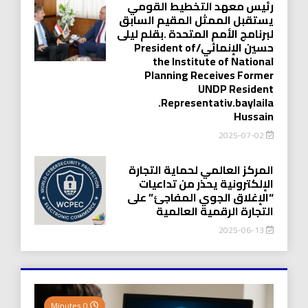
رئيس معهد التخطيط القومي
يستقبل الممثل المقيم السابق
لبرنامج الأمم المتحدة .بقلم ليلى
حسين الإنمائي/President of
the Institute of National
Planning Receives Former
UNDP Resident
.Representativ.baylaila
Hussain
2025-07-02
المركز العالمي لحماية التجارة
الإلكترونية يحذر من تداعيات
“الإغلاق الجوي المفاجئ” على
التجارة الرقمية العالمية
2025-06-13
0 Minutes