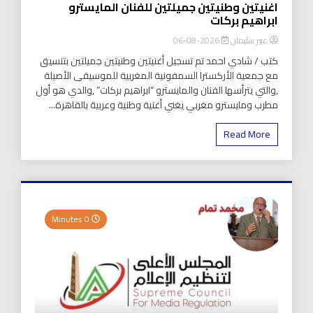
اغنيتين وطنيتين جميلتين للفنان المايسترو
ابراهيم بركات
عبير سليمان
2026-08-06
كتب / شادي احمد تم تسجيل أغنيتين وطنيتين جميلتين بتنسيق
مع جمعية الأركسترا السمفونية المغربية للموسيقى الأصيلة
,والتي يترأسها الفنان والمايسترو “ابراهيم بركات” ,والدي هو أول
مطرب ومايسترو مغربي يغني أغنية وطنية وعربية بالقاهرة...
Read More
0 Minutes