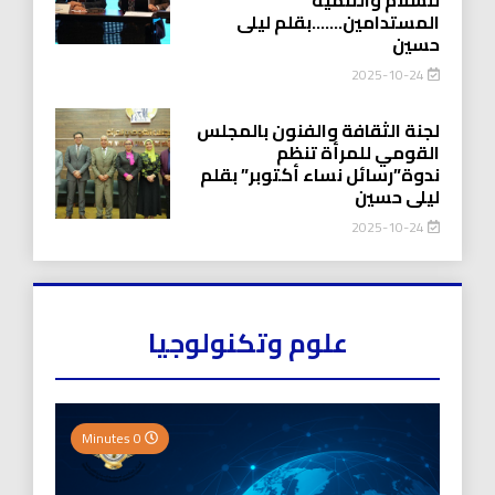
المستدامين…….بقلم ليلى
حسين
2025-10-24
لجنة الثقافة والفنون بالمجلس
القومي للمرأة تنظم
ندوة”رسائل نساء أكتوبر” بقلم
ليلى حسين
2025-10-24
علوم وتكنولوجيا
0 Minutes