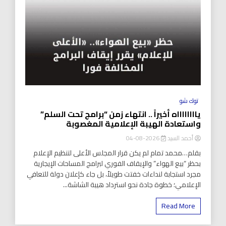
توك شو
يااااااااه أخيراً .. انتهاء زمن “برامج تحت السلم”
واستعادة الهيبة الإعلامية المغصوبة
أحمد السيد
2026-08-04
بقلم…محمد تمام لم يكن قرار المجلس الأعلى لتنظيم الإعلام
بحظر “بيع الهواء” والإيقاف الفوري لبرامج المساحات الإيجارية
مجرد استجابة لنداءات خفتت طويلاً، بل جاء كإعلان دولة للتعافي
الإعلامي؛ خطوة جادة نحو استرداد هيبة الشاشة...
Read More