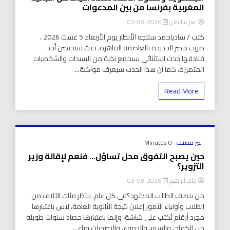
المغربية بفرنسا من بين المدعوات
عبير سليمان
2026-08-03
كتب / شادياحمد ستتجه الأنظار يوم الأربعاء 5 غشت 2026 ،
صوب مصر الجديدة بالعاصمة القاهرة، حيث ستحتضن أحد
فنادقها حدث استثنائي سيجمع نخبة من السيدات والشخصيات
المتميزة، كما أن هذا الحدث سيعرف مواكبة...
Read More
غير مصنف
-0 Minutes
حين يصبح التفوق محل تساؤل… فنعم لإقالة وزير
التزوير؟
خالد ابراهيم
2026-08-03
من ينصف الطالب المجتهد؟في كل عام، ينتظر مئات الآلاف من
الطلاب وأولياء الأمور إعلان نتيجة الثانوية العامة، ليس باعتبارها
مجرد أرقام تُكتب على شاشة، وإنما باعتبارها حصاد سنوات طويلة
من الكفاح، والسهر، والدموع، والتضحيات.وراء...