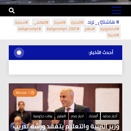
# هاشتاق_ترند
#التجارة
#المركز
#العالمي
#لحماية
#الالكترونية
#نظام
#dailyprompt-2007
#dailyprompt
#الجنية
أحدث الأخبار:
1 Minute
أخبار محليه
أقتصاد
اخبار مصر
التعليم
بيانات حكومية
وزير التربية والتعليم يتفقد ورشة تدريب