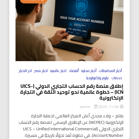
أخبار المحافظات
أخبار محليه
أقتصاد
اخبار عالميه
اخبار مصر
اخر الاخبار
خدمات
علوم وتكنولوجيا
إطلاق منصة رقم الحساب التجاري الدولي (UICS-
ICN) – خطوة عالمية نحو توحيد الثقة في التجارة
الإلكترونية
2025-11-04
admin
بقلم – ولاء مجدي أعلن المركز العالمي لحماية التجارة
الإلكترونية (WCPEC) عن الإطلاق الرسمي لمنصة رقم الحساب
التجاري الدولي (UICS – Unified International Commercial
Account Number). في خطوة تُعد تحولًا تاريخيًا في مسيرة