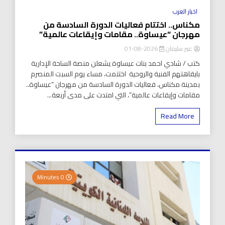
اخبار العرب
مكناس.. اختتام فعاليات الدورة السادسة من
مهرجان “عيساوة.. مقامات وإيقاعات عالمية”
عبير سليمان
2026-08-01
كتب / شادي احمد بنات عيساوة يشعلن منصة الساحة الإدارية
بايقاهتهم الفنية والروحية اختتمت، مساء يوم السبت المنصرم
بمدينة مكناس، فعاليات الدورة السادسة من مهرجان “عيساوة..
مقامات وإيقاعات عالمية”، التي امتدت على مدى أربعة...
Read More
0 Minutes