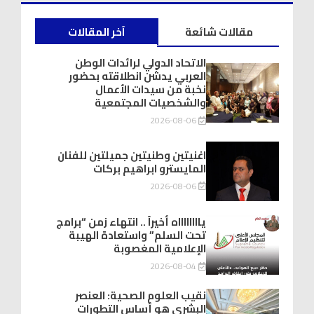
مقالات شائعة
آخر المقالات
الاتحاد الدولي لرائدات الوطن
العربي يدشّن انطلاقته بحضور
نخبة من سيدات الأعمال
والشخصيات المجتمعية
2026-08-06
اغنيتين وطنيتين جميلتين للفنان
المايسترو ابراهيم بركات
2026-08-06
يااااااااه أخيراً .. انتهاء زمن “برامج
تحت السلم” واستعادة الهيبة
الإعلامية المغصوبة
2026-08-04
نقيب العلوم الصحية: العنصر
البشري هو أساس التطورات