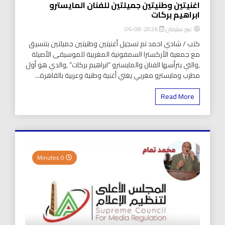
اغنيتين وطنيتين جميلتين للفنان المايسترو
ابراهيم بركات
عبير سليمان
2026-08-06
كتب / شادي احمد تم تسجيل أغنيتين وطنيتين جميلتين بتنسيق
مع جمعية الأركسترا السمفونية المغربية للموسيقى الأصيلة
,والتي يترأسها الفنان والمايسترو “ابراهيم بركات” ,والدي هو أول
مطرب ومايسترو مغربي يغني أغنية وطنية وعربية بالقاهرة...
Read More
0 Minutes