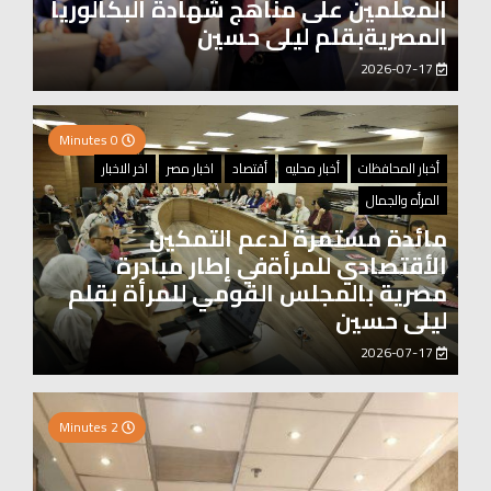
المعلمين على مناهج شهادة البكالوريا
المصريةبقلم ليلى حسين
2026-07-17
0 Minutes
أخبار المحافظات
أخبار محليه
أقتصاد
اخبار مصر
اخر الاخبار
المرأه والجمال
مائدة مستمرة لدعم التمكين
الأقتصادي للمرأةفي إطار مبادرة
مصرية بالمجلس القومي للمرأة بقلم
ليلى حسين
2026-07-17
0 Minutes