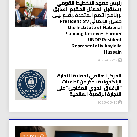
رئيس معهد التخطيط القومي
يستقبل الممثل المقيم السابق
لبرنامج الأمم المتحدة .بقلم ليلى
حسين الإنمائي/President of
the Institute of National
Planning Receives Former
UNDP Resident
.Representativ.baylaila
Hussain
2025-07-02
المركز العالمي لحماية التجارة
الإلكترونية يحذر من تداعيات
“الإغلاق الجوي المفاجئ” على
التجارة الرقمية العالمية
2025-06-13
0 Minutes