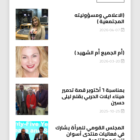
(الاعلامي ومسؤوليته
المجتمعية )
2026-04-07
(أُم الجميع أُم الشهيد )
2026-03-20
بمناسبة ٦ أكتوبر قصة تدمير
ميناء ايلات الحربي بقلم ليلى
حسين
2025-10-25
المجلس القومي للمرأة يشارك
في فعاليات منتدى أسوان
للسلام والتنمية