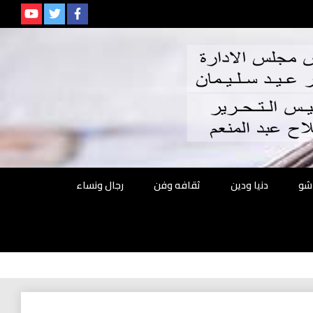
م
شو
دنيا ودين
ثقافه وفن
رجال ونساء