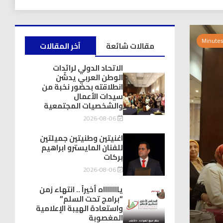
مقالات شائعة
آخر المقالات
الاتحاد الدولي لرائدات
الوطن العربي يدشّن
انطلاقته بحضور نخبة من
سيدات الأعمال
والشخصيات المجتمعية
2026-08-06
اغنيتين وطنيتين جميلتين
للفنان المايسترو ابراهيم
بركات
2026-08-06
يااااااااه أخيراً .. انتهاء زمن
“برامج تحت السلم”
واستعادة الهيبة الإعلامية
المغصوبة