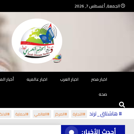
Ski
الجمعة, أغسطس 7, 2026
t
conten
جريدة مستقلة – صحافة تضيئ لك الو
جريد
اخبار مصر
اخبار العرب
اخبار عالميه
أخبار ال
صحه
# هاشتاق_ترند
#التجارة
#المركز
#العالمي
#لحماية
#الالكت
أحدث الأخبار: