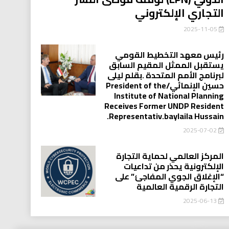
التجاري الإلكتروني
2025-11-05
رئيس معهد التخطيط القومي
يستقبل الممثل المقيم السابق
لبرنامج الأمم المتحدة .بقلم ليلى
حسين الإنمائي/President of the
Institute of National Planning
Receives Former UNDP Resident
.Representativ.baylaila Hussain
2025-07-02
المركز العالمي لحماية التجارة
الإلكترونية يحذر من تداعيات
“الإغلاق الجوي المفاجئ” على
التجارة الرقمية العالمية
2025-06-13