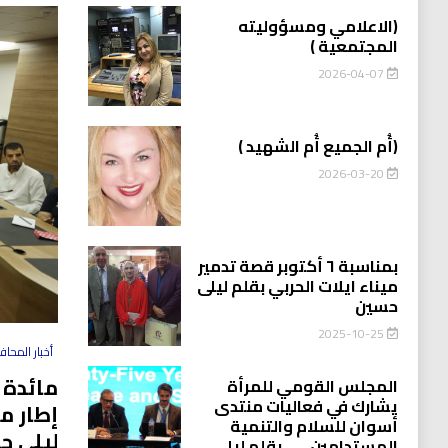
(الاعلامي ومسؤوليته
المجتمعية )
2026-04-07
(أُم الجميع أُم الشهيد )
2026-03-20
بمناسبة ٦ أكتوبر قصة تدمير
ميناء ايلات الحربي بقلم ليلى
حسين
2025-10-25
أخبار المحا
مائدة 
المجلس القومي للمرأة
يشارك في فعاليات منتدى
إطار م
أسوان للسلام والتنمية
ليلى ح
المستدامين…….بقلم ليلى