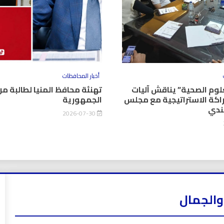
أخبار المحافظات
وم الصحية” يناقش آليات
تهنئة محافظ المنيا لطالبة من
اكة الاستراتيجية مع مجلس
الجمهورية
كندي
2026-07-30
والجمال