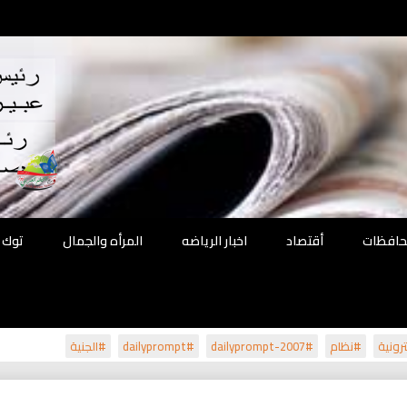
اقع
ة الحل
محافظات
أقتصاد
اخبار الرياضه
المرأه والجمال
توك 
رونية
#نظام
#dailyprompt-2007
#dailyprompt
#الجنية