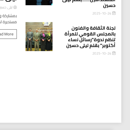
حسين
ليلى حسي
2025-10-24
بمشاركة وا
مستديرة لد
لجنة الثقافة والفنون
بالمجلس القومي للمرأة
ad More
تنظم ندوة”رسائل نساء
أكتوبر” بقلم ليلى حسين
2025-10-24