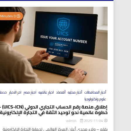
0 Minutes
أخبار المحافظات
أخبار محليه
أقتصاد
اخبار عالميه
اخبار مصر
اخر الاخبار
خدما
علوم وتكنولوجيا
إطلاق منصة رقم الحساب التجاري الد
خطوة عالمية نحو توحيد الثقة في التجارة الإلكترونية
2025-11-04
admin
بقلم – ولاء مجدي أعلن المركز العالمي لحماية التجارة الإلكترونية