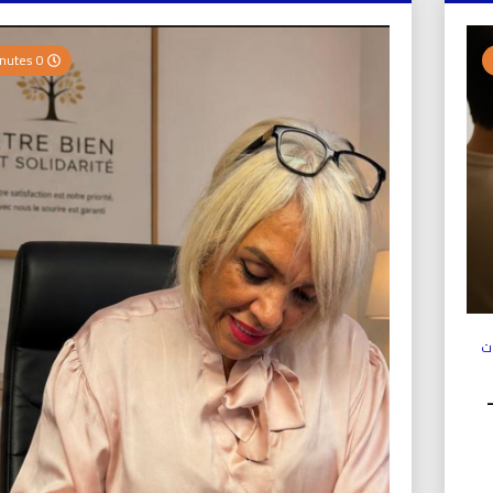
0 Minutes
ت
ولي (UICS-ICN) –