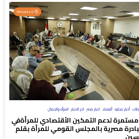
0 Minutes
فظات
أخبار محليه
أقتصاد
اخبار مصر
اخر الاخبار
المرأه والجمال
مستمرة لدعم التمكين الأقتصادي للمرأةفي
بادرة مصرية بالمجلس القومي للمرأة بقلم
سين