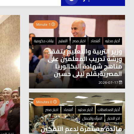
العر
1 Minute
0 Minutes
أخبار محليه
أقتصاد
اخبار مصر
التعليم
بيانات حكومية
وزير التربية والتعليم يتفقد
ورشة تدريب المعلمين على
مناهج شهادة البكالوريا
المصريةبقلم ليلى حسين
2026-07-17
0 Minutes
أخبار المحافظات
أخبار محليه
أقتصاد
اخبار مصر
اخر الاخبار
المرأه والجمال
مائدة مستمرة لدعم التمكين