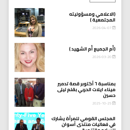
(الاعلامي ومسؤوليته
المجتمعية )
2026-04-07
(أُم الجميع أُم الشهيد )
2026-03-20
بمناسبة ٦ أكتوبر قصة تدمير
ميناء ايلات الحربي بقلم ليلى
حسين
2025-10-25
المجلس القومي للمرأة يشارك
في فعاليات منتدى أسوان
للسلام والتنمية