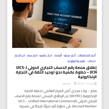
أخبار المحافظات
أخبار محليه
أقتصاد
اخبار عالميه
اخبار مصر
اخر الاخبار
خدمات
علوم وتكنولوجيا
إطلاق منصة رقم الحساب التجاري الدولي (UICS-
ICN) – خطوة عالمية نحو توحيد الثقة في التجارة
الإلكترونية
2025-11-04
admin
بقلم – ولاء مجدي أعلن المركز العالمي لحماية التجارة
الإلكترونية (WCPEC) عن الإطلاق الرسمي لمنصة رقم الحساب
التجاري الدولي (UICS – Unified International Commercial
Account Number). في خطوة تُعد تحولًا تاريخيًا في مسيرة