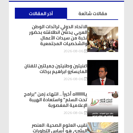
مقالات شائعة
آخر المقالات
الاتحاد الدولي لرائدات الوطن
العربي يدشّن انطلاقته بحضور
نخبة من سيدات الأعمال
والشخصيات المجتمعية
2026-08-06
اغنيتين وطنيتين جميلتين للفنان
المايسترو ابراهيم بركات
2026-08-06
يااااااااه أخيراً .. انتهاء زمن “برامج
تحت السلم” واستعادة الهيبة
الإعلامية المغصوبة
2026-08-04
نقيب العلوم الصحية: العنصر
البشري هو أساس التطورات