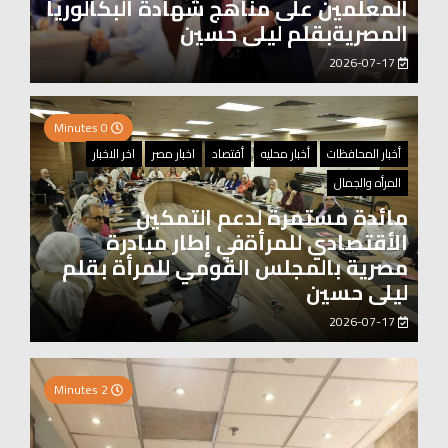
المعلمين على مناهج شهادة البكالوريا
المصريةبقلم ليلى حسين
2026-07-17
0 Minutes
أخبار المحافظات
أخبار محليه
أقتصاد
اخبار مصر
اخر الاخبار
المرأه والجمال
مائدة مستمرة لدعم التمكين
الأقتصادي للمرأةفي إطار مبادرة
مصرية بالمجلس القومي للمرأة بقلم
ليلى حسين
2026-07-17
0 Minutes