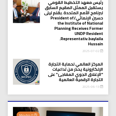
رئيس معهد التخطيط القومي
يستقبل الممثل المقيم السابق
لبرنامج الأمم المتحدة .بقلم ليلى
حسين الإنمائي/President of
the Institute of National
Planning Receives Former
UNDP Resident
.Representativ.baylaila
Hussain
2025-07-02
المركز العالمي لحماية التجارة
الإلكترونية يحذر من تداعيات
“الإغلاق الجوي المفاجئ” على
التجارة الرقمية العالمية
2025-06-13
0 Minutes