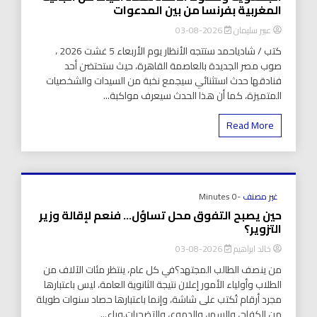
المغربية بفرنسا من بين المدعوات
عبير سليمان
2026-08-03
كتب / شادياحمد ستتجه الأنظار يوم الأربعاء 5 غشت 2026 ،
صوب مصر الجديدة بالعاصمة القاهرة، حيث ستحتضن أحد
فنادقها حدث استثنائي سيجمع نخبة من السيدات والشخصيات
المتميزة، كما أن هذا الحدث سيعرف مواكبة...
Read More
غير مصنف
-0 Minutes
حين يصبح التفوق محل تساؤل… فنعم لإقالة وزير
التزوير؟
خالد ابراهيم
2026-08-03
من ينصف الطالب المجتهد؟في كل عام، ينتظر مئات الآلاف من
الطلاب وأولياء الأمور إعلان نتيجة الثانوية العامة، ليس باعتبارها
مجرد أرقام تُكتب على شاشة، وإنما باعتبارها حصاد سنوات طويلة
من الكفاح، والسهر، والدموع، والتضحيات.وراء...