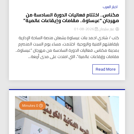
اخبار العرب
مكناس.. اختتام فعاليات الدورة السادسة من
مهرجان “عيساوة.. مقامات وإيقاعات عالمية”
عبير سليمان
2026-08-01
كتب / شادي احمد بنات عيساوة يشعلن منصة الساحة الإدارية
بايقاهتهم الفنية والروحية اختتمت، مساء يوم السبت المنصرم
بمدينة مكناس، فعاليات الدورة السادسة من مهرجان “عيساوة..
مقامات وإيقاعات عالمية”، التي امتدت على مدى أربعة...
Read More
0 Minutes