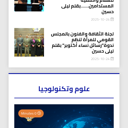
المستدامين…….بقلم ليلى
حسين
2025-10-24
لجنة الثقافة والفنون بالمجلس
القومي للمرأة تنظم
ندوة”رسائل نساء أكتوبر” بقلم
ليلى حسين
2025-10-24
علوم وتكنولوجيا
0 Minutes