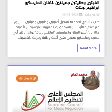
اغنيتين وطنيتين جميلتين للفنان المايسترو
ابراهيم بركات
عبير سليمان
2026-08-06
كتب / شادي احمد تم تسجيل أغنيتين وطنيتين جميلتين بتنسيق
مع جمعية الأركسترا السمفونية المغربية للموسيقى الأصيلة
,والتي يترأسها الفنان والمايسترو “ابراهيم بركات” ,والدي هو أول
مطرب ومايسترو مغربي يغني أغنية وطنية وعربية بالقاهرة...
Read More
0 Minutes