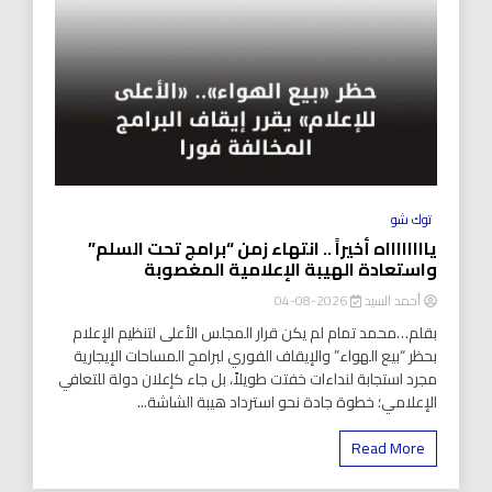
توك شو
يااااااااه أخيراً .. انتهاء زمن “برامج تحت السلم”
واستعادة الهيبة الإعلامية المغصوبة
أحمد السيد
2026-08-04
بقلم…محمد تمام لم يكن قرار المجلس الأعلى لتنظيم الإعلام
بحظر “بيع الهواء” والإيقاف الفوري لبرامج المساحات الإيجارية
مجرد استجابة لنداءات خفتت طويلاً، بل جاء كإعلان دولة للتعافي
الإعلامي؛ خطوة جادة نحو استرداد هيبة الشاشة...
Read More