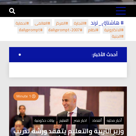
# هاشتاق_ترند
#التجارة
#المركز
#العالمي
#لحماية
#الالكترونية
#نظام
#dailyprompt-2007
#dailyprompt
#الجنية
أحدث الأخبار:
1 Minute
أخبار محليه
أقتصاد
اخبار مصر
التعليم
بيانات حكومية
وزير التربية والتعليم يتفقد ورشة تدريب