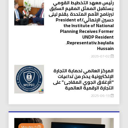
رئيس معهد التخطيط القومي
يستقبل الممثل المقيم السابق
لبرنامج الأمم المتحدة .بقلم ليلى
حسين الإنمائي/President of
the Institute of National
Planning Receives Former
UNDP Resident
.Representativ.baylaila
Hussain
2025-07-02
المركز العالمي لحماية التجارة
الإلكترونية يحذر من تداعيات
“الإغلاق الجوي المفاجئ” على
التجارة الرقمية العالمية
2025-06-13
0 Minutes