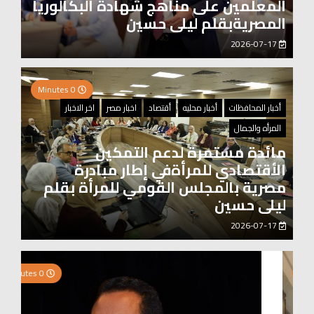
المعلمين على مناهج شهادة البكالوريا
المصريةبقلم ليلى حسين
2026-07-17
0 Minutes
أخبار المحافظات
أخبار محليه
أقتصاد
اخبار مصر
اخر الاخبار
المرأه والجمال
مائدة مستمرة لدعم التمكين
الأقتصادي للمرأةفي إطار مبادرة
مصرية بالمجلس القومي للمرأة بقلم
ليلى حسين
2026-07-17
0 Minutes