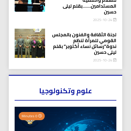
المستدامين…….بقلم ليلى
حسين
2025-10-24
لجنة الثقافة والفنون بالمجلس
القومي للمرأة تنظم
ندوة”رسائل نساء أكتوبر” بقلم
ليلى حسين
2025-10-24
علوم وتكنولوجيا
0 Minutes