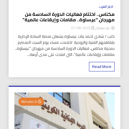
اخبار العرب
مكناس.. اختتام فعاليات الدورة السادسة من
مهرجان “عيساوة.. مقامات وإيقاعات عالمية”
عبير سليمان
2026-08-01
كتب / شادي احمد بنات عيساوة يشعلن منصة الساحة الإدارية
بايقاهتهم الفنية والروحية اختتمت، مساء يوم السبت المنصرم
بمدينة مكناس، فعاليات الدورة السادسة من مهرجان “عيساوة..
مقامات وإيقاعات عالمية”، التي امتدت على مدى أربعة...
Read More
0 Minutes