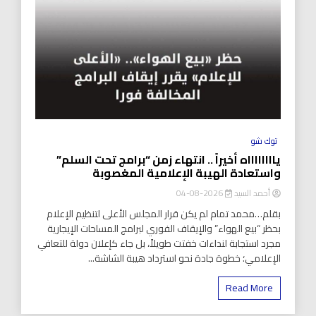
توك شو
يااااااااه أخيراً .. انتهاء زمن “برامج تحت السلم”
واستعادة الهيبة الإعلامية المغصوبة
أحمد السيد
2026-08-04
بقلم…محمد تمام لم يكن قرار المجلس الأعلى لتنظيم الإعلام
بحظر “بيع الهواء” والإيقاف الفوري لبرامج المساحات الإيجارية
مجرد استجابة لنداءات خفتت طويلاً، بل جاء كإعلان دولة للتعافي
الإعلامي؛ خطوة جادة نحو استرداد هيبة الشاشة...
Read More