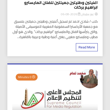
اغنيتين وطنيتين جميلتين للفنان المايسترو
ابراهيم بركات
عبير سليمان
2026-08-06
كتب / شادي احمد تم تسجيل أغنيتين وطنيتين جميلتين بتنسيق
مع جمعية الأركسترا السمفونية المغربية للموسيقى الأصيلة
,والتي يترأسها الفنان والمايسترو “ابراهيم بركات” ,والدي هو أول
مطرب ومايسترو مغربي يغني أغنية وطنية وعربية بالقاهرة...
Read More
0 Minutes