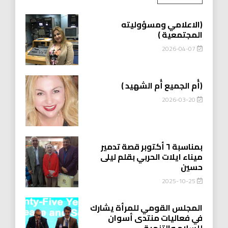
(الاعلامي ومسؤوليته
المجتمعية )
2026-04-07
(أُم الجميع أُم الشهيد )
2026-03-20
بمناسبة ٦ أكتوبر قصة تدمير
ميناء ايلات الحربي بقلم ليلى
حسين
2025-10-25
المجلس القومي للمرأة يشارك
في فعاليات منتدى أسوان
للسلام والتنمية