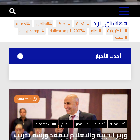
# هاشتاق_ترند
#التجارة
#المركز
#العالمي
#لحماية
#الالكترونية
#نظام
#dailyprompt-2007
#dailyprompt
#الجنية
أحدث الأخبار:
1 Minute
أخبار محليه
أقتصاد
اخبار مصر
التعليم
بيانات حكومية
وزير التربية والتعليم يتفقد ورشة تدريب