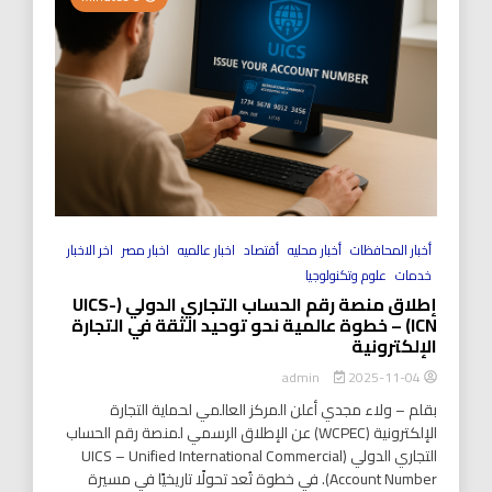
أخبار المحافظات
أخبار محليه
أقتصاد
اخبار عالميه
اخبار مصر
اخر الاخبار
خدمات
علوم وتكنولوجيا
إطلاق منصة رقم الحساب التجاري الدولي (UICS-
ICN) – خطوة عالمية نحو توحيد الثقة في التجارة
الإلكترونية
2025-11-04
admin
بقلم – ولاء مجدي أعلن المركز العالمي لحماية التجارة
الإلكترونية (WCPEC) عن الإطلاق الرسمي لمنصة رقم الحساب
التجاري الدولي (UICS – Unified International Commercial
Account Number). في خطوة تُعد تحولًا تاريخيًا في مسيرة