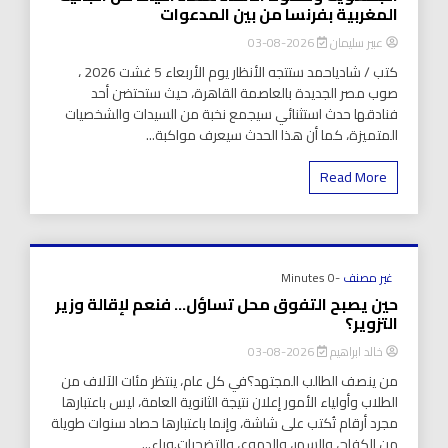
المغربية بفرنسا من بين المدعوات
عبير سليمان
2026-08-03
كتب / شادياحمد ستتجه الأنظار يوم الأربعاء 5 غشت 2026 ،
صوب مصر الجديدة بالعاصمة القاهرة، حيث ستحتضن أحد
فنادقها حدث استثنائي سيجمع نخبة من السيدات والشخصيات
المتميزة، كما أن هذا الحدث سيعرف مواكبة...
Read More
غير مصنف
-0 Minutes
حين يصبح التفوق محل تساؤل… فنعم لإقالة وزير
التزوير؟
خالد ابراهيم
2026-08-03
من ينصف الطالب المجتهد؟في كل عام، ينتظر مئات الآلاف من
الطلاب وأولياء الأمور إعلان نتيجة الثانوية العامة، ليس باعتبارها
مجرد أرقام تُكتب على شاشة، وإنما باعتبارها حصاد سنوات طويلة
من الكفاح، والسهر، والدموع، والتضحيات.وراء...