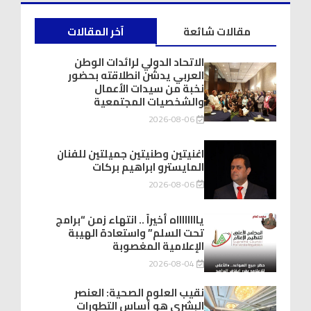
مقالات شائعة
آخر المقالات
الاتحاد الدولي لرائدات الوطن
العربي يدشّن انطلاقته بحضور
نخبة من سيدات الأعمال
والشخصيات المجتمعية
2026-08-06
اغنيتين وطنيتين جميلتين للفنان
المايسترو ابراهيم بركات
2026-08-06
يااااااااه أخيراً .. انتهاء زمن “برامج
تحت السلم” واستعادة الهيبة
الإعلامية المغصوبة
2026-08-04
نقيب العلوم الصحية: العنصر
البشري هو أساس التطورات