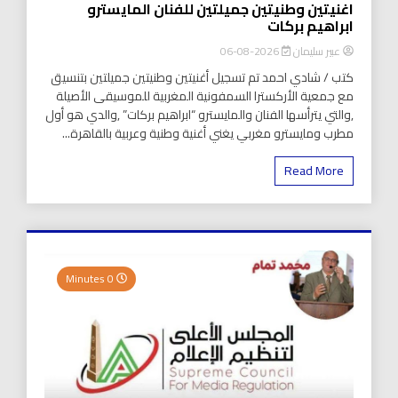
اغنيتين وطنيتين جميلتين للفنان المايسترو
ابراهيم بركات
عبير سليمان
2026-08-06
كتب / شادي احمد تم تسجيل أغنيتين وطنيتين جميلتين بتنسيق
مع جمعية الأركسترا السمفونية المغربية للموسيقى الأصيلة
,والتي يترأسها الفنان والمايسترو “ابراهيم بركات” ,والدي هو أول
مطرب ومايسترو مغربي يغني أغنية وطنية وعربية بالقاهرة...
Read More
0 Minutes