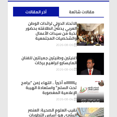
مقالات شائعة
آخر المقالات
الاتحاد الدولي لرائدات الوطن
العربي يدشّن انطلاقته بحضور
نخبة من سيدات الأعمال
والشخصيات المجتمعية
2026-08-06
اغنيتين وطنيتين جميلتين للفنان
المايسترو ابراهيم بركات
2026-08-06
يااااااااه أخيراً .. انتهاء زمن “برامج
تحت السلم” واستعادة الهيبة
الإعلامية المغصوبة
2026-08-04
نقيب العلوم الصحية: العنصر
البشري هو أساس التطورات