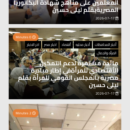
المعلمين على مناهج شهادة البكالوريا
المصريةبقلم ليلى حسين
2026-07-17
0 Minutes
أخبار المحافظات
أخبار محليه
أقتصاد
اخبار مصر
اخر الاخبار
المرأه والجمال
مائدة مستمرة لدعم التمكين
الأقتصادي للمرأةفي إطار مبادرة
مصرية بالمجلس القومي للمرأة بقلم
ليلى حسين
2026-07-17
0 Minutes