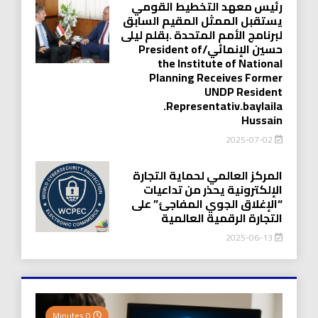
رئيس معهد التخطيط القومي
يستقبل الممثل المقيم السابق
لبرنامج الأمم المتحدة .بقلم ليلى
حسين الإنمائي/President of
the Institute of National
Planning Receives Former
UNDP Resident
.Representativ.baylaila
Hussain
2025-07-02
المركز العالمي لحماية التجارة
الإلكترونية يحذر من تداعيات
“الإغلاق الجوي المفاجئ” على
التجارة الرقمية العالمية
2025-06-13
0 Minutes