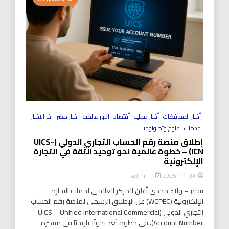
أخبار المحافظات
أخبار محليه
أقتصاد
اخبار عالميه
اخبار مصر
اخر الاخبار
خدمات
علوم وتكنولوجيا
إطلاق منصة رقم الحساب التجاري الدولي (UICS-
ICN) – خطوة عالمية نحو توحيد الثقة في التجارة
الإلكترونية
2025-11-04
admin
بقلم – ولاء مجدي أعلن المركز العالمي لحماية التجارة
الإلكترونية (WCPEC) عن الإطلاق الرسمي لمنصة رقم الحساب
التجاري الدولي (UICS – Unified International Commercial
Account Number). في خطوة تُعد تحولًا تاريخيًا في مسيرة