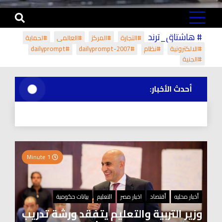
# هاشتاق_ترند
#التجارة
#المركز
#العالمي
#لحماية
#الالكترونية
#نظام
#dailyprompt-2007
#dailyprompt
#الجنية
أحدث الأخبار:
1 Minute
أخبار محليه
أقتصاد
اخبار مصر
التعليم
بيانات حكومية
وزير التربية والتعليم يتفقد ورشة تدريب