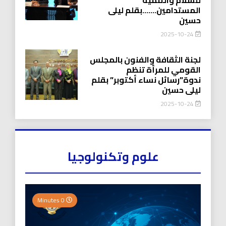
المستدامين…….بقلم ليلى
حسين
2025-10-24
لجنة الثقافة والفنون بالمجلس
القومي للمرأة تنظم
ندوة”رسائل نساء أكتوبر” بقلم
ليلى حسين
2025-10-24
علوم وتكنولوجيا
0 Minutes