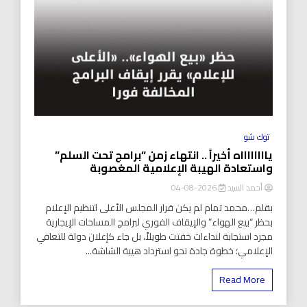
توك شو
يااااااااه أخيراً .. انتهاء زمن “برامج تحت السلم”
واستعادة الهيبة الإعلامية المغصوبة
أحمد السيد
2026-08-04
بقلم…محمد تمام لم يكن قرار المجلس الأعلى لتنظيم الإعلام
بحظر “بيع الهواء” والإيقاف الفوري لبرامج المساحات الإيجارية
مجرد استجابة لنداءات خفتت طويلاً، بل جاء كإعلان دولة للتعافي
الإعلامي؛ خطوة جادة نحو استرداد هيبة الشاشة...
Read More