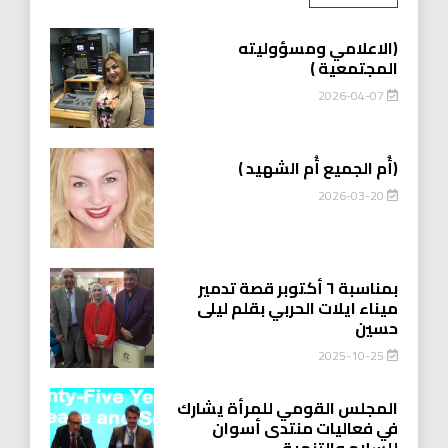
(الاعلامي ومسؤوليته
المجتمعية )
2026-04-07
(أُم الجميع أُم الشهيد )
2026-03-20
بمناسبة ٦ أكتوبر قصة تدمير
ميناء ايلات الحربي بقلم ليلى
حسين
2025-10-25
المجلس القومي للمرأة يشارك
في فعاليات منتدى أسوان
للسلام والتنمية