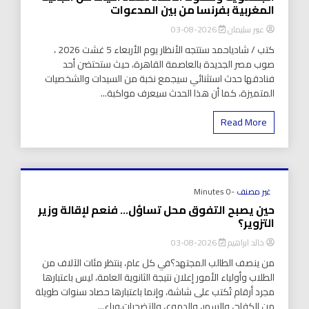
المغربية بفرنسا من بين المدعوات
عبير سليمان
2026-08-03
كتب / شادياحمد ستتجه الأنظار يوم الأربعاء 5 غشت 2026 ،
صوب مصر الجديدة بالعاصمة القاهرة، حيث ستحتضن أحد
فنادقها حدث استثنائي سيجمع نخبة من السيدات والشخصيات
المتميزة، كما أن هذا الحدث سيعرف مواكبة...
Read More
غير مصنف
-0 Minutes
حين يصبح التفوق محل تساؤل… فنعم لإقالة وزير
التزوير؟
خالد ابراهيم
2026-08-03
من ينصف الطالب المجتهد؟في كل عام، ينتظر مئات الآلاف من
الطلاب وأولياء الأمور إعلان نتيجة الثانوية العامة، ليس باعتبارها
مجرد أرقام تُكتب على شاشة، وإنما باعتبارها حصاد سنوات طويلة
من الكفاح، والسهر، والدموع، والتضحيات.وراء...