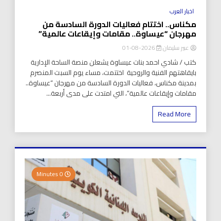
اخبار العرب
مكناس.. اختتام فعاليات الدورة السادسة من
مهرجان “عيساوة.. مقامات وإيقاعات عالمية”
عبير سليمان
2026-08-01
كتب / شادي احمد بنات عيساوة يشعلن منصة الساحة الإدارية
بايقاهتهم الفنية والروحية اختتمت، مساء يوم السبت المنصرم
بمدينة مكناس، فعاليات الدورة السادسة من مهرجان “عيساوة..
مقامات وإيقاعات عالمية”، التي امتدت على مدى أربعة...
Read More
0 Minutes