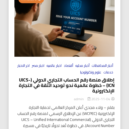
أخبار المحافظات
أخبار محليه
أقتصاد
اخبار عالميه
اخبار مصر
اخر الاخبار
خدمات
علوم وتكنولوجيا
إطلاق منصة رقم الحساب التجاري الدولي (UICS-
ICN) – خطوة عالمية نحو توحيد الثقة في التجارة
الإلكترونية
2025-11-04
admin
بقلم – ولاء مجدي أعلن المركز العالمي لحماية التجارة
الإلكترونية (WCPEC) عن الإطلاق الرسمي لمنصة رقم الحساب
التجاري الدولي (UICS – Unified International Commercial
Account Number). في خطوة تُعد تحولًا تاريخيًا في مسيرة