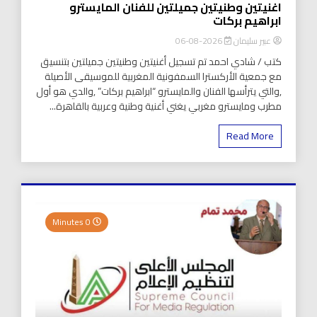
اغنيتين وطنيتين جميلتين للفنان المايسترو
ابراهيم بركات
عبير سليمان
2026-08-06
كتب / شادي احمد تم تسجيل أغنيتين وطنيتين جميلتين بتنسيق
مع جمعية الأركسترا السمفونية المغربية للموسيقى الأصيلة
,والتي يترأسها الفنان والمايسترو “ابراهيم بركات” ,والدي هو أول
مطرب ومايسترو مغربي يغني أغنية وطنية وعربية بالقاهرة...
Read More
0 Minutes