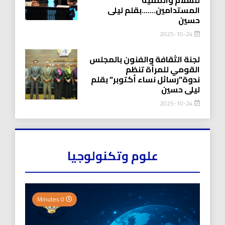
المستدامين…….بقلم ليلى
حسين
2025-10-24
لجنة الثقافة والفنون بالمجلس
القومي للمرأة تنظم
ندوة”رسائل نساء أكتوبر” بقلم
ليلى حسين
2025-10-24
علوم وتكنولوجيا
0 Minutes