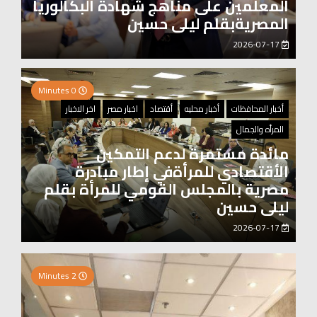
المعلمين على مناهج شهادة البكالوريا
المصريةبقلم ليلى حسين
2026-07-17
0 Minutes
أخبار المحافظات
أخبار محليه
أقتصاد
اخبار مصر
اخر الاخبار
المرأه والجمال
مائدة مستمرة لدعم التمكين
الأقتصادي للمرأةفي إطار مبادرة
مصرية بالمجلس القومي للمرأة بقلم
ليلى حسين
2026-07-17
0 Minutes