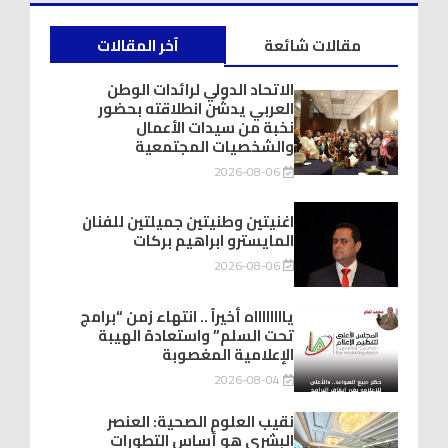
مقالات شائعة
آخر المقالات
الاتحاد الدولي لرائدات الوطن
العربي يدشّن انطلاقته بحضور
نخبة من سيدات الأعمال
والشخصيات المجتمعية
2026-08-06
اغنيتين وطنيتين جميلتين للفنان
المايسترو ابراهيم بركات
2026-08-06
يااااااااه أخيراً .. انتهاء زمن “برامج
تحت السلم” واستعادة الهيبة
الإعلامية المغصوبة
2026-08-04
نقيب العلوم الصحية: العنصر
البشري هو أساس التطورات