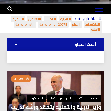
# هاشتاق_ترند
#التجارة
#المركز
#العالمي
#لحماية
#الالكترونية
#نظام
#dailyprompt-2007
#dailyprompt
#الجنية
أحدث الأخبار:
1 Minute
أخبار محليه
أقتصاد
اخبار مصر
التعليم
بيانات حكومية
وزير التربية والتعليم يتفقد ورشة تدريب