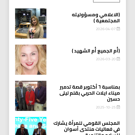
(الاعلامي ومسؤوليته
المجتمعية )
2026-04-07
(أُم الجميع أُم الشهيد )
2026-03-20
بمناسبة ٦ أكتوبر قصة تدمير
ميناء ايلات الحربي بقلم ليلى
حسين
2025-10-25
المجلس القومي للمرأة يشارك
في فعاليات منتدى أسوان
للسلام والتنمية