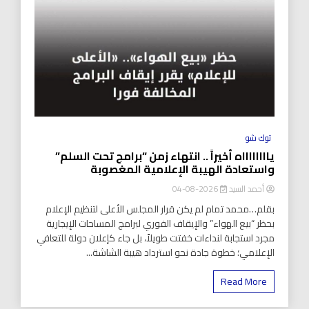
توك شو
يااااااااه أخيراً .. انتهاء زمن “برامج تحت السلم”
واستعادة الهيبة الإعلامية المغصوبة
أحمد السيد
2026-08-04
بقلم…محمد تمام لم يكن قرار المجلس الأعلى لتنظيم الإعلام
بحظر “بيع الهواء” والإيقاف الفوري لبرامج المساحات الإيجارية
مجرد استجابة لنداءات خفتت طويلاً، بل جاء كإعلان دولة للتعافي
الإعلامي؛ خطوة جادة نحو استرداد هيبة الشاشة...
Read More