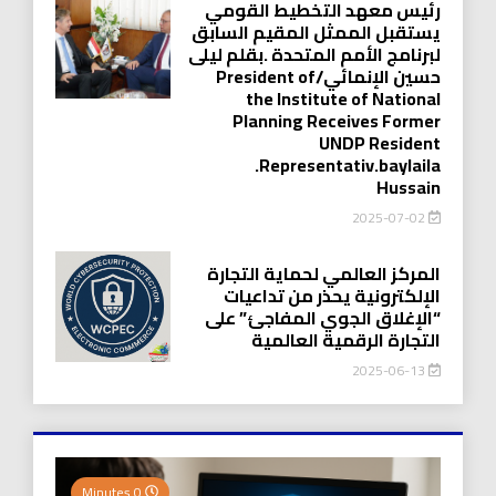
رئيس معهد التخطيط القومي
يستقبل الممثل المقيم السابق
لبرنامج الأمم المتحدة .بقلم ليلى
حسين الإنمائي/President of
the Institute of National
Planning Receives Former
UNDP Resident
.Representativ.baylaila
Hussain
2025-07-02
المركز العالمي لحماية التجارة
الإلكترونية يحذر من تداعيات
“الإغلاق الجوي المفاجئ” على
التجارة الرقمية العالمية
2025-06-13
0 Minutes