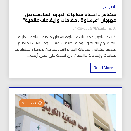
اخبار العرب
مكناس.. اختتام فعاليات الدورة السادسة من
مهرجان “عيساوة.. مقامات وإيقاعات عالمية”
عبير سليمان
2026-08-01
كتب / شادي احمد بنات عيساوة يشعلن منصة الساحة الإدارية
بايقاهتهم الفنية والروحية اختتمت، مساء يوم السبت المنصرم
بمدينة مكناس، فعاليات الدورة السادسة من مهرجان “عيساوة..
مقامات وإيقاعات عالمية”، التي امتدت على مدى أربعة...
Read More
0 Minutes