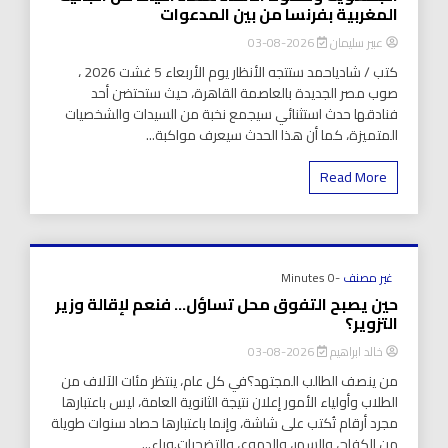
المغربية بفرنسا من بين المدعوات
عبير سليمان
2026-08-03
كتب / شادياحمد ستتجه الأنظار يوم الأربعاء 5 غشت 2026 ،
صوب مصر الجديدة بالعاصمة القاهرة، حيث ستحتضن أحد
فنادقها حدث استثنائي سيجمع نخبة من السيدات والشخصيات
المتميزة، كما أن هذا الحدث سيعرف مواكبة...
Read More
غير مصنف
-0 Minutes
حين يصبح التفوق محل تساؤل… فنعم لإقالة وزير
التزوير؟
خالد ابراهيم
2026-08-03
من ينصف الطالب المجتهد؟في كل عام، ينتظر مئات الآلاف من
الطلاب وأولياء الأمور إعلان نتيجة الثانوية العامة، ليس باعتبارها
مجرد أرقام تُكتب على شاشة، وإنما باعتبارها حصاد سنوات طويلة
من الكفاح، والسهر، والدموع، والتضحيات.وراء...