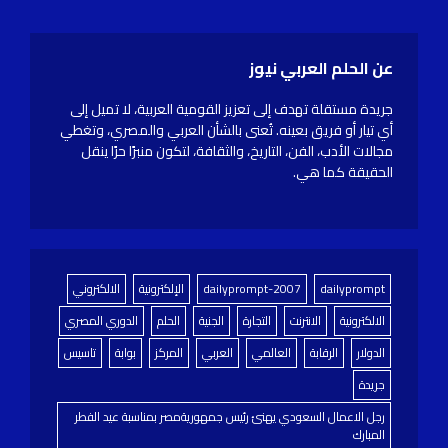
عن الحلم العربي نيوز
جريدة مستقلة تهدف إلى تعزيز القومية العربية، لا تميل إلى
أي تيار أو فريق بعينه. تُعنى بالشأن العربي والمصري، وتغطي
مجالات الأدب، الفن، التاريخ، والثقافة، لتكون منبرًا حرًا ينقل
الحقيقة كما هي.
dailyprompt
dailyprompt-2007
الإلكترونية
الالكتروني
الالكترونية
الانترنت
التجارة
الجنية
الحلم
الدوري المصري
الدولار
الرقابة
العالمي
العربي
المركز
بوابة
تاسيس
جريدة
رجل الاعمال السعودي يهنئ رئيس جمهوريةمصر بمناسبة عيد الفطر
المبارك