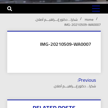
Home
شكرا… دكتور إبـــراهيـــم آصلان.
IMG-20210509-WA0007
IMG-20210509-WA0007
تصفّح
Previous:
المقالات
شكرا… دكتور إبـــراهيـــم آصلان.
RELATED POSTS