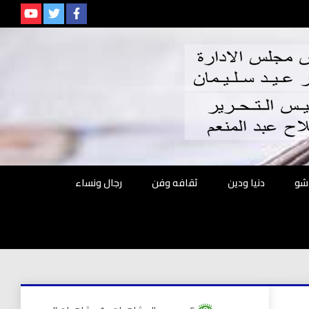
م
شو
دنيا ودين
ثقافه وفن
رجال ونساء