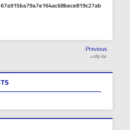
العر
67a915ba79a7e164ac68bece819c27ab
تصفّح
Previous:
المقالات
عزاء واجب
STS