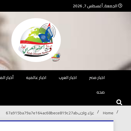
Ski
الجمعة, أغسطس 7, 2026
t
conten
جريدة مستقلة – صحافة تضيئ لك الو
جريد
اخبار مصر
اخبار العرب
اخبار عالميه
أخبار ال
صحه
Home
عزاء واجب
67a915ba79a7e164ac68bece819c27ab