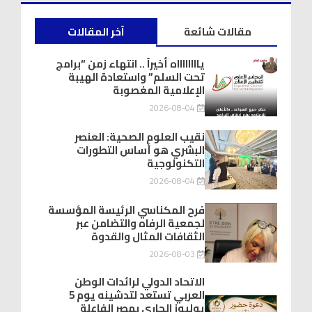
مقالات شائعة
آخر المقالات
يااااااااه أخيراً .. انتهاء زمن “برامج
تحت السلم” واستعادة الهيبة
الإعلامية المغصوبة
2026-08-04
نقيب العلوم الصحية: العنصر
البشري هو أساس التطورات
التكنولوجية
2026-08-04
فرح المكناسي الرئيسة المؤسسة
لجمعية الرفاه والتضامن عبر
الثقافات المثال والقدوة
2026-08-03
الاتحاد الدولي لرائدات الوطن
العربي تستعد لتدشينه يوم 5
يوليوز الجاري بمصر الفاعلة