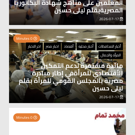
المعلمين على مناهج شهادة البكالوريا
المصريةبقلم ليلى حسين
2026-07-17
0 Minutes
أخبار المحافظات
أخبار محليه
أقتصاد
اخبار مصر
اخر الاخبار
المرأه والجمال
مائدة مستمرة لدعم التمكين
الأقتصادي للمرأةفي إطار مبادرة
مصرية بالمجلس القومي للمرأة بقلم
ليلى حسين
2026-07-17
0 Minutes