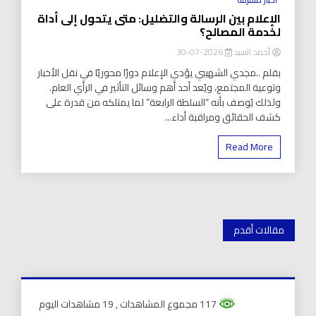
الإعلام بين الرسالة والتضليل: متى يتحول إلى أداة
لخدمة المصالح؟
أحمد السيد
2026-07-30
بقلم ..مجدي الشهيبي يؤدي الإعلام دورًا محوريًا في نقل الأخبار
وتوعية المجتمع، ويُعد أحد أهم وسائل التأثير في الرأي العام.
ولذلك يُوصف بأنه “السلطة الرابعة” لما يمتلكه من قدرة على
كشف الحقائق ومراقبة أداء...
Read More
تصفّح
مقالات أقدم
المقالات
117 مجموع المشاهدات
, 19 مشاهدات اليوم