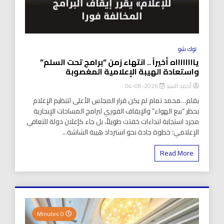
توك شو
يااااااااه أخيراً .. انتهاء زمن “برامج تحت السلم”
واستعادة الهيبة الإعلامية المغصوبة
أحمد السيد
2026-08-04
بقلم…محمد تمام لم يكن قرار المجلس الأعلى لتنظيم الإعلام
بحظر “بيع الهواء” والإيقاف الفوري لبرامج المساحات الإيجارية
مجرد استجابة لنداءات خفتت طويلاً، بل جاء كإعلان دولة للتعافي
الإعلامي؛ خطوة جادة نحو استرداد هيبة الشاشة...
Read More
0 Minutes