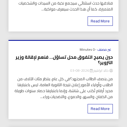
فنادقها حدث استثنائي سيجمع نخبة من السيدات والشخصيات
المتميزة، كما أن هذا الحدث سيعرف مواكبة...
Read More
غير مصنف
-0 Minutes
حين يصبح التفوق محل تساؤل… فنعم لإقالة وزير
التزوير؟
خالد ابراهيم
2026-08-03
من ينصف الطالب المجتهد؟في كل عام، ينتظر مئات الآلاف من
الطلاب وأولياء الأمور إعلان نتيجة الثانوية العامة، ليس باعتبارها
مجرد أرقام تُكتب على شاشة، وإنما باعتبارها حصاد سنوات طويلة
من الكفاح، والسهر، والدموع، والتضحيات.وراء...
Read More