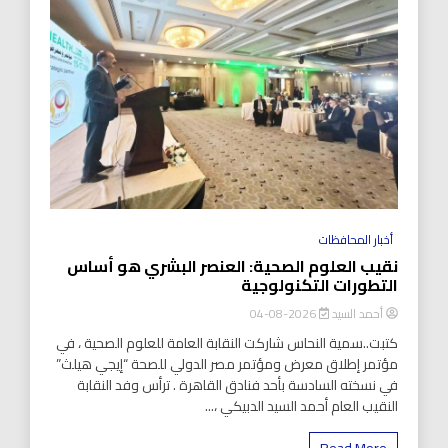
أخبار المحافظات
نقيب العلوم الصحية: العنصر البشري هو أساس
التطورات التكنولوجية
أحمد السيد
2026-08-04
كتبت..سمية النحاس شاركت النقابة العامة للعلوم الصحية ، في
مؤتمر إطلاق معرض ومؤتمر مصر الدولي للصحة “إيجي هيلث”
في نسخته السادسة بأحد فنادق القاهرة . ترأس وفد النقابة
النقيب العام أحمد السيد الدبيكي ،...
Read More