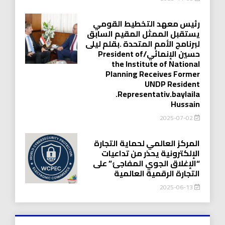
رئيس معهد التخطيط القومي
يستقبل الممثل المقيم السابق
لبرنامج الأمم المتحدة .بقلم ليلى
حسين الإنمائي/President of
the Institute of National
Planning Receives Former
UNDP Resident
.Representativ.baylaila
Hussain
2025-07-02
المركز العالمي لحماية التجارة
الإلكترونية يحذر من تداعيات
“الإغلاق الجوي المفاجئ” على
التجارة الرقمية العالمية
2025-06-13