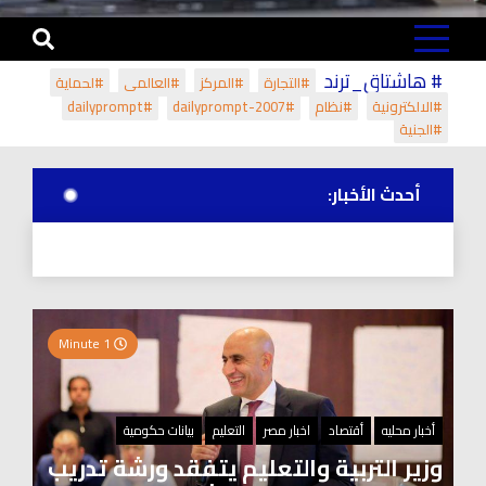
# هاشتاق_ترند
#التجارة
#المركز
#العالمي
#لحماية
#الالكترونية
#نظام
#dailyprompt-2007
#dailyprompt
#الجنية
أحدث الأخبار:
1 Minute
أخبار محليه
أقتصاد
اخبار مصر
التعليم
بيانات حكومية
وزير التربية والتعليم يتفقد ورشة تدريب