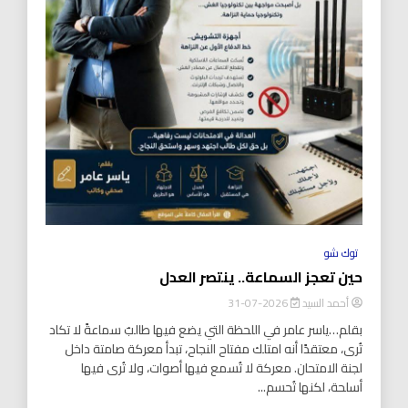
توك شو
حين تعجز السماعة.. ينتصر العدل
أحمد السيد
2026-07-31
بقلم…ياسر عامر في اللحظة التي يضع فيها طالبٌ سماعةً لا تكاد
تُرى، معتقدًا أنه امتلك مفتاح النجاح، تبدأ معركة صامتة داخل
لجنة الامتحان. معركة لا تُسمع فيها أصوات، ولا تُرى فيها
أسلحة، لكنها تُحسم...