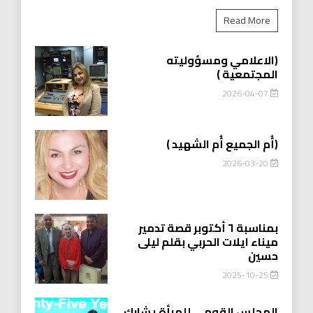
Read More
(الاعلامي ومسؤوليته
المجتمعية )
2026-04-07
(أُم الجميع أُم الشهيد )
2026-03-20
بمناسبة ٦ أكتوبر قصة تدمير
ميناء ايلات الحربي بقلم ليلى
حسين
2025-10-25
المجلس القومي للمرأة يشارك