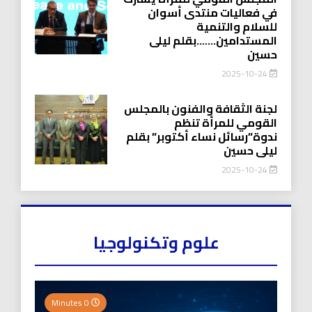
في فعاليات منتدى أسوان
للسلام والتنمية
المستدامين…….بقلم ليلى
حسين
2025-10-24
لجنة الثقافة والفنون بالمجلس
القومي للمرأة تنظم
ندوة”رسائل نساء أكتوبر” بقلم
ليلى حسين
2025-10-24
علوم وتكنولوجيا
0 Minutes