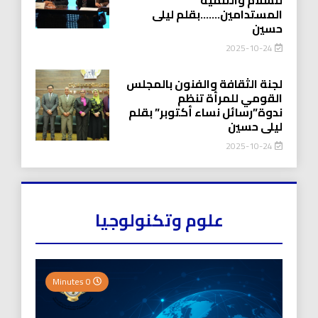
المستدامين…….بقلم ليلى
حسين
2025-10-24
لجنة الثقافة والفنون بالمجلس
القومي للمرأة تنظم
ندوة”رسائل نساء أكتوبر” بقلم
ليلى حسين
2025-10-24
علوم وتكنولوجيا
0 Minutes