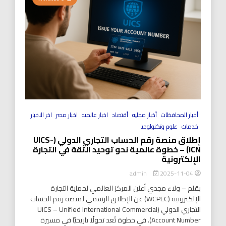
أخبار المحافظات
أخبار محليه
أقتصاد
اخبار عالميه
اخبار مصر
اخر الاخبار
خدمات
علوم وتكنولوجيا
إطلاق منصة رقم الحساب التجاري الدولي (UICS-
ICN) – خطوة عالمية نحو توحيد الثقة في التجارة
الإلكترونية
2025-11-04
admin
بقلم – ولاء مجدي أعلن المركز العالمي لحماية التجارة
الإلكترونية (WCPEC) عن الإطلاق الرسمي لمنصة رقم الحساب
التجاري الدولي (UICS – Unified International Commercial
Account Number). في خطوة تُعد تحولًا تاريخيًا في مسيرة