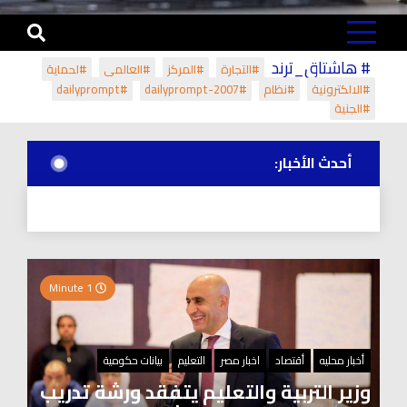
# هاشتاق_ترند
#التجارة
#المركز
#العالمي
#لحماية
#الالكترونية
#نظام
#dailyprompt-2007
#dailyprompt
#الجنية
أحدث الأخبار:
1 Minute
أخبار محليه
أقتصاد
اخبار مصر
التعليم
بيانات حكومية
وزير التربية والتعليم يتفقد ورشة تدريب