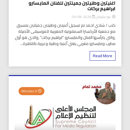
اغنيتين وطنيتين جميلتين للفنان المايسترو
ابراهيم بركات
عبير سليمان
2026-08-06
كتب / شادي احمد تم تسجيل أغنيتين وطنيتين جميلتين بتنسيق
مع جمعية الأركسترا السمفونية المغربية للموسيقى الأصيلة
,والتي يترأسها الفنان والمايسترو “ابراهيم بركات” ,والدي هو أول
مطرب ومايسترو مغربي يغني أغنية وطنية وعربية بالقاهرة...
Read More
0 Minutes