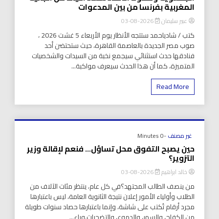
المغربية بفرنسا من بين المدعوات
عبير سليمان
2026-08-03
كتب / شادياحمد ستتجه الأنظار يوم الأربعاء 5 غشت 2026 ،
صوب مصر الجديدة بالعاصمة القاهرة، حيث ستحتضن أحد
فنادقها حدث استثنائي سيجمع نخبة من السيدات والشخصيات
المتميزة، كما أن هذا الحدث سيعرف مواكبة...
Read More
غير مصنف
-0 Minutes
حين يصبح التفوق محل تساؤل… فنعم لإقالة وزير
التزوير؟
خالد ابراهيم
2026-08-03
من ينصف الطالب المجتهد؟في كل عام، ينتظر مئات الآلاف من
الطلاب وأولياء الأمور إعلان نتيجة الثانوية العامة، ليس باعتبارها
مجرد أرقام تُكتب على شاشة، وإنما باعتبارها حصاد سنوات طويلة
من الكفاح، والسهر، والدموع، والتضحيات.وراء...