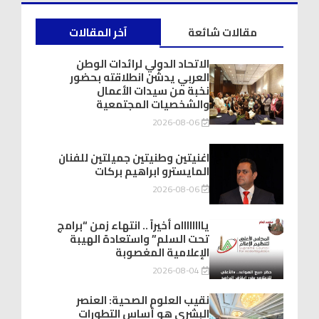
مقالات شائعة
آخر المقالات
الاتحاد الدولي لرائدات الوطن
العربي يدشّن انطلاقته بحضور
نخبة من سيدات الأعمال
والشخصيات المجتمعية
2026-08-06
اغنيتين وطنيتين جميلتين للفنان
المايسترو ابراهيم بركات
2026-08-06
يااااااااه أخيراً .. انتهاء زمن “برامج
تحت السلم” واستعادة الهيبة
الإعلامية المغصوبة
2026-08-04
نقيب العلوم الصحية: العنصر
البشري هو أساس التطورات