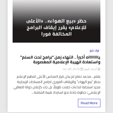
توك شو
يااااااااه أخيراً .. انتهاء زمن “برامج تحت السلم”
واستعادة الهيبة الإعلامية المغصوبة
أحمد السيد
2026-08-04
بقلم…محمد تمام لم يكن قرار المجلس الأعلى لتنظيم الإعلام
بحظر “بيع الهواء” والإيقاف الفوري لبرامج المساحات الإيجارية
مجرد استجابة لنداءات خفتت طويلاً، بل جاء كإعلان دولة للتعافي
الإعلامي؛ خطوة جادة نحو استرداد هيبة الشاشة...
Read More