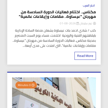
اخبار العرب
مكناس.. اختتام فعاليات الدورة السادسة من
مهرجان “عيساوة.. مقامات وإيقاعات عالمية”
عبير سليمان
2026-08-01
كتب / شادي احمد بنات عيساوة يشعلن منصة الساحة الإدارية
بايقاهتهم الفنية والروحية اختتمت، مساء يوم السبت المنصرم
بمدينة مكناس، فعاليات الدورة السادسة من مهرجان “عيساوة..
مقامات وإيقاعات عالمية”، التي امتدت على مدى أربعة...
Read More
0 Minutes