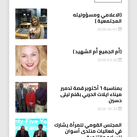
(الاعلامي ومسؤوليته
المجتمعية )
2026-04-07
(أُم الجميع أُم الشهيد )
2026-03-20
بمناسبة ٦ أكتوبر قصة تدمير
ميناء ايلات الحربي بقلم ليلى
حسين
2025-10-25
المجلس القومي للمرأة يشارك
في فعاليات منتدى أسوان
للسلام والتنمية