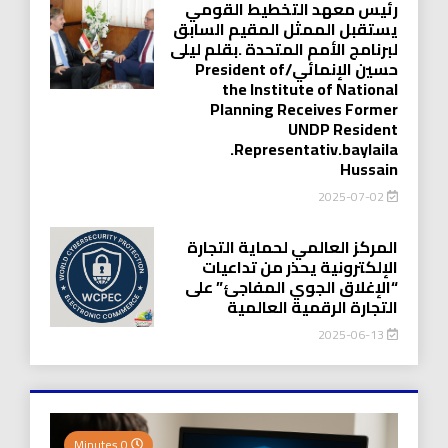
رئيس معهد التخطيط القومي
يستقبل الممثل المقيم السابق
لبرنامج الأمم المتحدة .بقلم ليلى
حسين الإنمائي/President of
the Institute of National
Planning Receives Former
UNDP Resident
.Representativ.baylaila
Hussain
2025-07-02
المركز العالمي لحماية التجارة
الإلكترونية يحذر من تداعيات
“الإغلاق الجوي المفاجئ” على
التجارة الرقمية العالمية
2025-06-13
0 Minutes