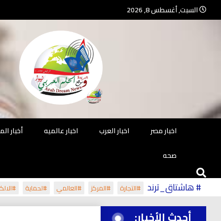
Ski
السبت, أغسطس 8, 2026
t
conten
جريدة مستقلة – صحافة تضيئ لك الو
جريد
اخبار مصر
اخبار العرب
اخبار عالميه
أخبار ال
صحه
# هاشتاق_ترند
#التجارة
#المركز
#العالمي
#لحماية
#الالكت
أحدث الأخبار: