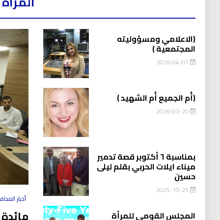
المرأه 
(الاعلامي ومسؤوليته
المجتمعية )
2026-04-07
(أُم الجميع أُم الشهيد )
2026-03-20
بمناسبة ٦ أكتوبر قصة تدمير
ميناء ايلات الحربي بقلم ليلى
حسين
2025-10-25
أخبار المحا
مائدة 
المجلس القومي للمرأة