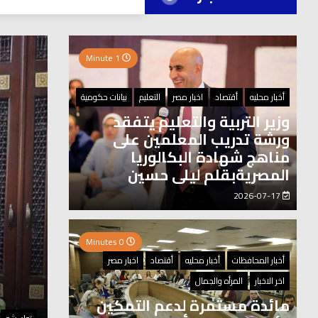
العر
1 Minute
0 Minutes
أخبار محليه
أقتصاد
اخبار مصر
التعليم
بيانات حكومية
وزير التربية والتعليم يتفقد
ورشة تدريب المعلمين على
مناهج شهادة البكالوريا
المصريةبقلم ليلى حسين
2026-07-17
0 Minutes
أخبار المحافظات
أخبار محليه
أقتصاد
اخبار مصر
اخر الاخبار
المرأه والجمال
مائدة مستمرة لدعم التمكين