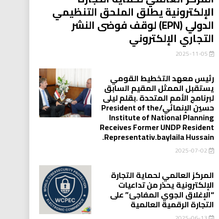
الإلكترونية يطلق الملحق التنظيمي
الدولي (EPN) لوقف فوضى النشر
التجاري الإلكتروني
2025-11-05
رئيس معهد التخطيط القومي
يستقبل الممثل المقيم السابق
لبرنامج الأمم المتحدة .بقلم ليلى
حسين الإنمائي/President of the
Institute of National Planning
Receives Former UNDP Resident
.Representativ.baylaila Hussain
2025-07-02
المركز العالمي لحماية التجارة
الإلكترونية يحذر من تداعيات
“الإغلاق الجوي المفاجئ” على
التجارة الرقمية العالمية
2025-06-13