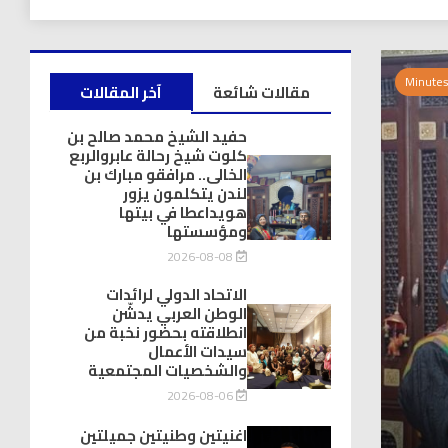
مقالات شائعة
آخر المقالات
حفيد الشيخ محمد صالح بن
كلوت شيخ رحالة عابروالربع
الخالى.. مرافقو مبارك بن
لندن يتكلمون يزور
هويداعطا في بيتها
ومؤسستها
2026-08-08
الاتحاد الدولي لرائدات
الوطن العربي يدشّن
انطلاقته بحضور نخبة من
سيدات الأعمال
والشخصيات المجتمعية
2026-08-06
اغنيتين وطنيتين جميلتين