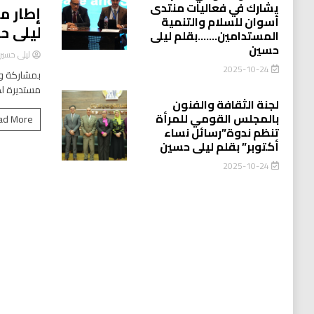
يشارك في فعاليات منتدى
إطار م
أسوان للسلام والتنمية
ليلى ح
المستدامين…….بقلم ليلى
حسين
ليلى حسي
2025-10-24
بمشاركة وا
مستديرة لد
لجنة الثقافة والفنون
بالمجلس القومي للمرأة
ad More
تنظم ندوة”رسائل نساء
أكتوبر” بقلم ليلى حسين
2025-10-24