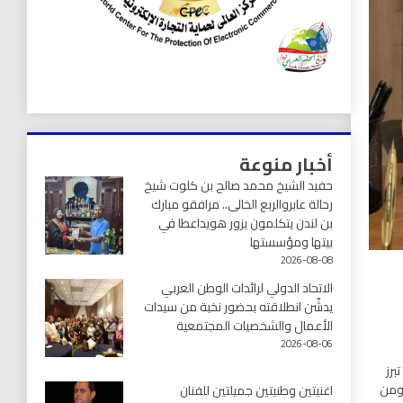
أخبار منوعة
حفيد الشيخ محمد صالح بن كلوت شيخ
رحالة عابروالربع الخالى.. مرافقو مبارك
بن لندن يتكلمون يزور هويداعطا في
بيتها ومؤسستها
2026-08-08
الاتحاد الدولي لرائدات الوطن العربي
يدشّن انطلاقته بحضور نخبة من سيدات
الأعمال والشخصيات المجتمعية
2026-08-06
برز
 ومن
اغنيتين وطنيتين جميلتين للفنان