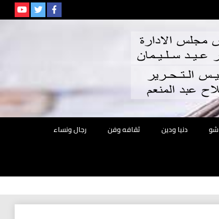
م
شو
دنيا ودين
ثقافه وفن
رجال ونساء