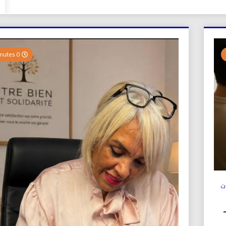
0 Minutes
ت
ولي (UICS-ICN) –