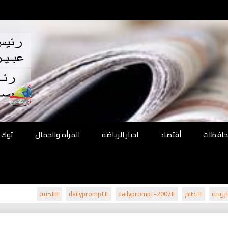
اقع
ة الحل
محافظات
أقتصاد
اخبار الرياضه
المرأه والجمال
توك 
رونية
#نظام
#dailyprompt-2007
#dailyprompt
#الجنية