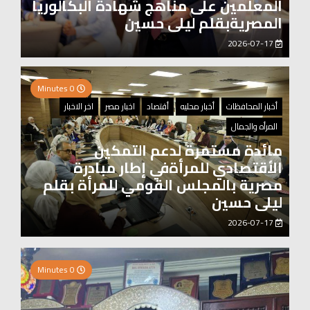
المعلمين على مناهج شهادة البكالوريا
المصريةبقلم ليلى حسين
2026-07-17
0 Minutes
أخبار المحافظات
أخبار محليه
أقتصاد
اخبار مصر
اخر الاخبار
المرأه والجمال
مائدة مستمرة لدعم التمكين
الأقتصادي للمرأةفي إطار مبادرة
مصرية بالمجلس القومي للمرأة بقلم
ليلى حسين
2026-07-17
2 Minutes