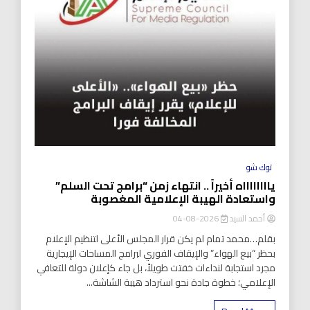
توك شو
يااااااااه أخيراً .. انتهاء زمن “برامج تحت السلم”
واستعادة الهيبة الإعلامية المغصوبة
أحمد السيد
2026-08-04
بقلم…محمد تمام لم يكن قرار المجلس الأعلى لتنظيم الإعلام
بحظر “بيع الهواء” والإيقاف الفوري لبرامج المساحات الإيجارية
مجرد استجابة لنداءات خفتت طويلاً، بل جاء كإعلان دولة للتعافي
الإعلامي؛ خطوة جادة نحو استرداد هيبة الشاشة...