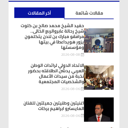
مقالات شائعة
آخر المقالات
حفيد الشيخ محمد صالح بن كلوت
شيخ رحالة عابروالربع الخالى..
مرافقو مبارك بن لندن يتكلمون
يزور هويداعطا في بيتها
ومؤسستها
2026-08-08
الاتحاد الدولي لرائدات الوطن
العربي يدشّن انطلاقته بحضور
نخبة من سيدات الأعمال
والشخصيات المجتمعية
2026-08-06
اغنيتين وطنيتين جميلتين للفنان
المايسترو ابراهيم بركات
2026-08-06