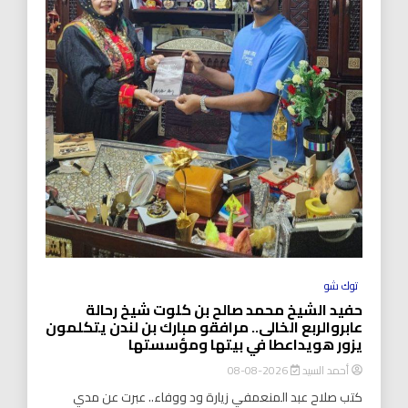
توك شو
حفيد الشيخ محمد صالح بن كلوت شيخ رحالة
عابروالربع الخالى.. مرافقو مبارك بن لندن يتكلمون
يزور هويداعطا في بيتها ومؤسستها
أحمد السيد
2026-08-08
كتب صلاح عبد المنعمفي زيارة ود ووفاء.. عبرت عن مدي