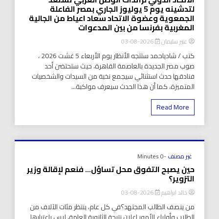
لتدشينه يوم 5 يوليوز الجاري بمصر الفاعلة
الجمعوية وعضوة الاتحاد سعاد اعياط من الجالية
المغربية بفرنسا من بين المدعوات
عبير سليمان
2026-08-03
كتب / شادياحمد ستتجه الأنظار يوم الأربعاء 5 غشت 2026 ،
صوب مصر الجديدة بالعاصمة القاهرة، حيث ستحتضن أحد
فنادقها حدث استثنائي سيجمع نخبة من السيدات والشخصيات
المتميزة، كما أن هذا الحدث سيعرف مواكبة...
Read More
غير مصنف
-0 Minutes
حين يصبح التفوق محل تساؤل… فنعم لإقالة وزير
التزوير؟
خالد ابراهيم
2026-08-03
من ينصف الطالب المجتهد؟في كل عام، ينتظر مئات الآلاف من
الطلاب وأولياء الأمور إعلان نتيجة الثانوية العامة، ليس باعتبارها