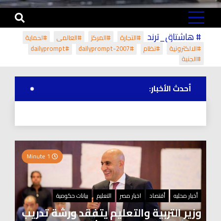
# هاشتاق_ترند
#التجارة
#المركز
#العالمي
#لحماية
#الالكترونية
#نظام
#dailyprompt-2007
#dailyprompt
#الجنية
أحدث الأخبار:
1 Minute
أخبار محليه
أقتصاد
اخبار مصر
التعليم
بيانات حكومية
وزير التربية والتعليم يتفقد ورشة تدريب