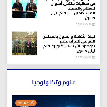
في فعاليات منتدى أسوان
للسلام والتنمية
المستدامين…….بقلم ليلى
حسين
2025-10-24
لجنة الثقافة والفنون بالمجلس
القومي للمرأة تنظم
ندوة”رسائل نساء أكتوبر” بقلم
ليلى حسين
2025-10-24
علوم وتكنولوجيا
0 Minutes