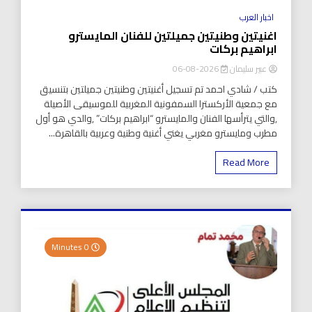
اخبار العرب
اغنيتين وطنيتين جميلتين للفنان المايسترو
ابراهيم بركات
عبير سليمان
2026-08-06
كتب / شادي احمد تم تسجيل أغنيتين وطنيتين جميلتين بتنسيق
مع جمعية الأركسترا السمفونية المغربية للموسيقى الأصيلة
,والتي يترأسها الفنان والمايسترو “ابراهيم بركات” ,والدي هو أول
مطرب ومايسترو مغربي يغني أغنية وطنية وعربية بالقاهرة...
Read More
0 Minutes