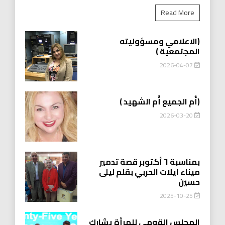
Read More
(الاعلامي ومسؤوليته
المجتمعية )
2026-04-07
(أُم الجميع أُم الشهيد )
2026-03-20
بمناسبة ٦ أكتوبر قصة تدمير
ميناء ايلات الحربي بقلم ليلى
حسين
2025-10-25
المجلس القومي للمرأة يشارك