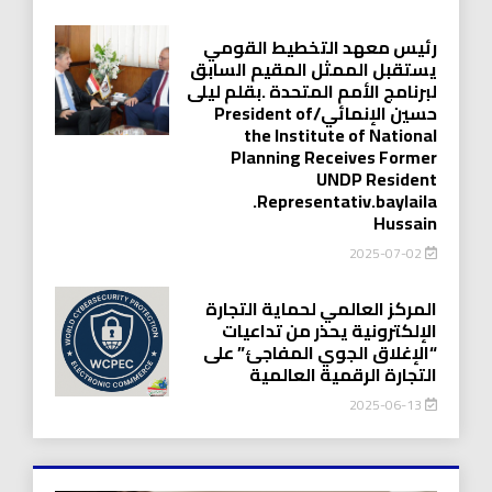
رئيس معهد التخطيط القومي
يستقبل الممثل المقيم السابق
لبرنامج الأمم المتحدة .بقلم ليلى
حسين الإنمائي/President of
the Institute of National
Planning Receives Former
UNDP Resident
.Representativ.baylaila
Hussain
2025-07-02
المركز العالمي لحماية التجارة
الإلكترونية يحذر من تداعيات
“الإغلاق الجوي المفاجئ” على
التجارة الرقمية العالمية
2025-06-13