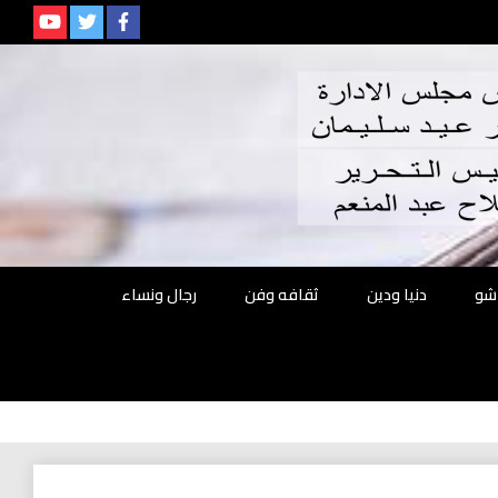
م
شو
دنيا ودين
ثقافه وفن
رجال ونساء