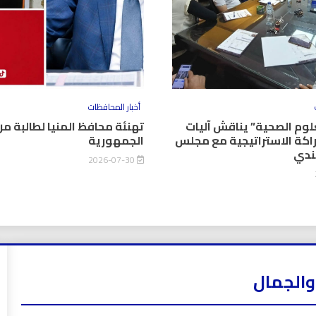
أخبار المحافظات
وم الصحية” يناقش آليات
تهنئة محافظ المنيا لطالبة من
اكة الاستراتيجية مع مجلس
الجمهورية
كندي
2026-07-30
والجمال