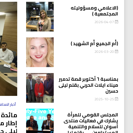
(الاعلامي ومسؤوليته
المجتمعية )
2026-04-07
(أُم الجميع أُم الشهيد )
2026-03-20
بمناسبة ٦ أكتوبر قصة تدمير
ميناء ايلات الحربي بقلم ليلى
حسين
2025-10-25
أخبار المحا
مائدة 
المجلس القومي للمرأة
يشارك في فعاليات منتدى
إطار م
أسوان للسلام والتنمية
ليلى ح
المستدامين…….بقلم ليلى