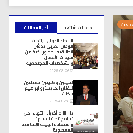
مقالات شائعة
آخر المقالات
الاتحاد الدولي لرائدات
الوطن العربي يدشّن
انطلاقته بحضور نخبة من
سيدات الأعمال
والشخصيات المجتمعية
2026-08-06
اغنيتين وطنيتين جميلتين
للفنان المايسترو ابراهيم
بركات
2026-08-06
يااااااااه أخيراً .. انتهاء زمن
“برامج تحت السلم”
واستعادة الهيبة الإعلامية
المغصوبة