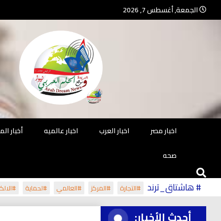
Ski
الجمعة, أغسطس 7, 2026
t
conten
جريدة مستقلة – صحافة تضيئ لك الو
جريد
اخبار مصر
اخبار العرب
اخبار عالميه
أخبار ال
صحه
# هاشتاق_ترند
#التجارة
#المركز
#العالمي
#لحماية
#الالكت
أحدث الأخبار: