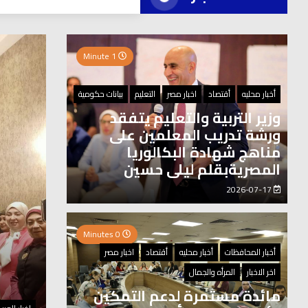
العر
1 Minute
0 Minutes
أخبار محليه
أقتصاد
اخبار مصر
التعليم
بيانات حكومية
وزير التربية والتعليم يتفقد
ورشة تدريب المعلمين على
مناهج شهادة البكالوريا
المصريةبقلم ليلى حسين
2026-07-17
0 Minutes
أخبار المحافظات
أخبار محليه
أقتصاد
اخبار مصر
اخر الاخبار
المرأه والجمال
مائدة مستمرة لدعم التمكين