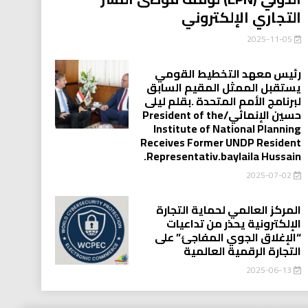
التجاري الإلكتروني
2025-11-05
رئيس معهد التخطيط القومي
يستقبل الممثل المقيم السابق
لبرنامج الأمم المتحدة .بقلم ليلى
حسين الإنمائي/President of the
Institute of National Planning
Receives Former UNDP Resident
.Representativ.baylaila Hussain
2025-07-02
المركز العالمي لحماية التجارة
الإلكترونية يحذر من تداعيات
“الإغلاق الجوي المفاجئ” على
التجارة الرقمية العالمية
2025-06-13