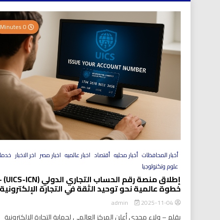
0 Minutes
أخبار المحافظات
أخبار محليه
أقتصاد
اخبار عالميه
اخبار مصر
اخر الاخبار
خدما
علوم وتكنولوجيا
إطلاق منصة رقم الحساب التجاري الد
خطوة عالمية نحو توحيد الثقة في التجارة الإلكترونية
2025-11-04
admin
بقلم – ولاء مجدي أعلن المركز العالمي لحماية التجارة الإلكترونية