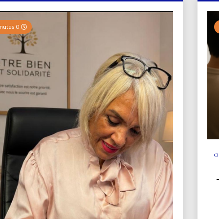
0 Minutes
ت
ولي (UICS-ICN) –