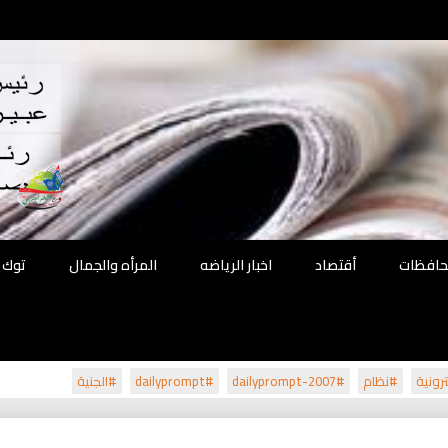
اقع
ة الحل
محافظات
أقتصاد
اخبار الرياضه
المرأه والجمال
توك 
رونية
#نظام
#dailyprompt-2007
#dailyprompt
#الجنية