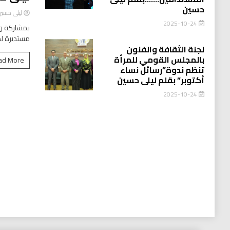
حسين
ليلى حسي
2025-10-24
بمشاركة وا
مستديرة لد
لجنة الثقافة والفنون
بالمجلس القومي للمرأة
ad More
تنظم ندوة”رسائل نساء
أكتوبر” بقلم ليلى حسين
2025-10-24