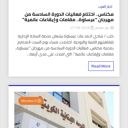
اخبار العرب
مكناس.. اختتام فعاليات الدورة السادسة من
مهرجان “عيساوة.. مقامات وإيقاعات عالمية”
عبير سليمان
2026-08-01
كتب / شادي احمد بنات عيساوة يشعلن منصة الساحة الإدارية
بايقاهتهم الفنية والروحية اختتمت، مساء يوم السبت المنصرم
بمدينة مكناس، فعاليات الدورة السادسة من مهرجان “عيساوة..
مقامات وإيقاعات عالمية”، التي امتدت على مدى أربعة...
Read More
0 Minutes