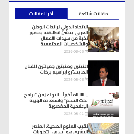
مقالات شائعة
آخر المقالات
الاتحاد الدولي لرائدات الوطن
العربي يدشّن انطلاقته بحضور
نخبة من سيدات الأعمال
والشخصيات المجتمعية
2026-08-06
اغنيتين وطنيتين جميلتين للفنان
المايسترو ابراهيم بركات
2026-08-06
يااااااااه أخيراً .. انتهاء زمن “برامج
تحت السلم” واستعادة الهيبة
الإعلامية المغصوبة
2026-08-04
نقيب العلوم الصحية: العنصر
البشري هو أساس التطورات