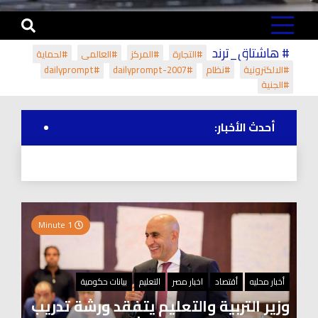
# هاشتاق_ترند
#التجارة
#المركز
#العالمي
#لحماية
#الالكترونية
#نظام
#dailyprompt-2007
#dailyprompt
#الجنية
أحدث الأخبار:
1 Minute
أخبار محليه
أقتصاد
اخبار مصر
التعليم
بيانات حكومية
وزير التربية والتعليم يتفقد ورشة تدريب