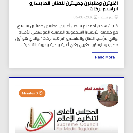
اغنيتين وطنيتين جميلتين للفنان المايسترو
ابراهيم بركات
عبير سليمان
2026-08-06
كتب / شادي احمد تم تسجيل أغنيتين وطنيتين جميلتين بتنسيق
مع جمعية الأركسترا السمفونية المغربية للموسيقى الأصيلة
,والتي يترأسها الفنان والمايسترو “ابراهيم بركات” ,والدي هو أول
مطرب ومايسترو مغربي يغني أغنية وطنية وعربية بالقاهرة...
Read More
0 Minutes