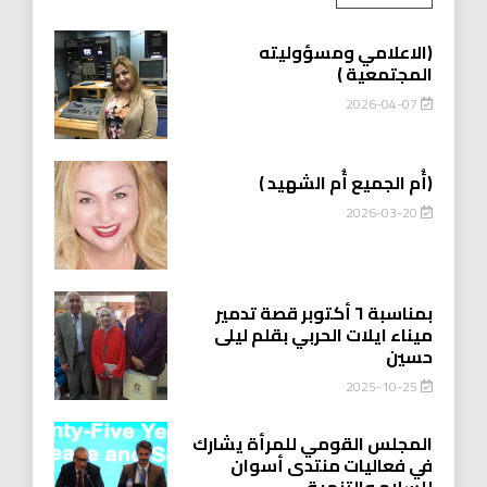
(الاعلامي ومسؤوليته
المجتمعية )
2026-04-07
(أُم الجميع أُم الشهيد )
2026-03-20
بمناسبة ٦ أكتوبر قصة تدمير
ميناء ايلات الحربي بقلم ليلى
حسين
2025-10-25
المجلس القومي للمرأة يشارك
في فعاليات منتدى أسوان
للسلام والتنمية