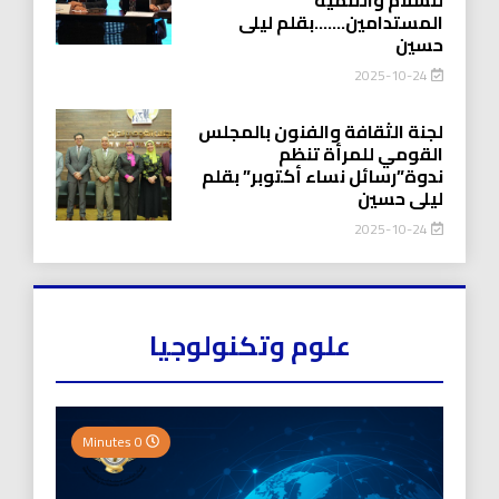
المستدامين…….بقلم ليلى
حسين
2025-10-24
لجنة الثقافة والفنون بالمجلس
القومي للمرأة تنظم
ندوة”رسائل نساء أكتوبر” بقلم
ليلى حسين
2025-10-24
علوم وتكنولوجيا
0 Minutes