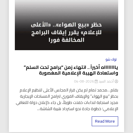
توك شو
يااااااااه أخيراً .. انتهاء زمن “برامج تحت السلم”
واستعادة الهيبة الإعلامية المغصوبة
أحمد السيد
2026-08-04
بقلم…محمد تمام لم يكن قرار المجلس الأعلى لتنظيم الإعلام
بحظر “بيع الهواء” والإيقاف الفوري لبرامج المساحات الإيجارية
مجرد استجابة لنداءات خفتت طويلاً، بل جاء كإعلان دولة للتعافي
الإعلامي؛ خطوة جادة نحو استرداد هيبة الشاشة...
Read More