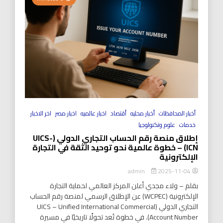
أخبار المحافظات
أخبار محليه
أقتصاد
اخبار عالميه
اخبار مصر
اخر الاخبار
خدمات
علوم وتكنولوجيا
إطلاق منصة رقم الحساب التجاري الدولي (UICS-
ICN) – خطوة عالمية نحو توحيد الثقة في التجارة
الإلكترونية
2025-11-04
admin
بقلم – ولاء مجدي أعلن المركز العالمي لحماية التجارة
الإلكترونية (WCPEC) عن الإطلاق الرسمي لمنصة رقم الحساب
التجاري الدولي (UICS – Unified International Commercial
Account Number). في خطوة تُعد تحولًا تاريخيًا في مسيرة