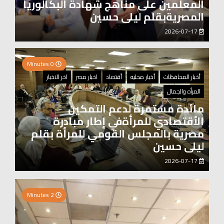
المعلمين على مناهج شهادة البكالوريا
المصريةبقلم ليلى حسين
2026-07-17
0 Minutes
أخبار المحافظات
أخبار محليه
أقتصاد
اخبار مصر
اخر الاخبار
المرأه والجمال
مائدة مستمرة لدعم التمكين
الأقتصادي للمرأةفي إطار مبادرة
مصرية بالمجلس القومي للمرأة بقلم
ليلى حسين
2026-07-17
0 Minutes