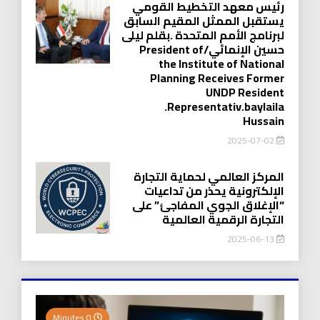
رئيس معهد التخطيط القومي
يستقبل الممثل المقيم السابق
لبرنامج الأمم المتحدة .بقلم ليلى
حسين الإنمائي/President of
the Institute of National
Planning Receives Former
UNDP Resident
.Representativ.baylaila
Hussain
2025-07-02
المركز العالمي لحماية التجارة
الإلكترونية يحذر من تداعيات
“الإغلاق الجوي المفاجئ” على
التجارة الرقمية العالمية
2025-06-13
0 Minutes