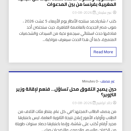
المغربية بفرنسا من بين المدعوات
عبير سليمان
2026-08-03
كتب / شادياحمد ستتجه الأنظار يوم الأربعاء 5 غشت 2026 ،
صوب مصر الجديدة بالعاصمة القاهرة، حيث ستحتضن أحد
فنادقها حدث استثنائي سيجمع نخبة من السيدات والشخصيات
المتميزة، كما أن هذا الحدث سيعرف مواكبة...
Read More
غير مصنف
-0 Minutes
حين يصبح التفوق محل تساؤل… فنعم لإقالة وزير
التزوير؟
خالد ابراهيم
2026-08-03
من ينصف الطالب المجتهد؟في كل عام، ينتظر مئات الآلاف من
الطلاب وأولياء الأمور إعلان نتيجة الثانوية العامة، ليس باعتبارها
مجرد أرقام تُكتب على شاشة، وإنما باعتبارها حصاد سنوات طويلة
من الكفاح، والسهر، والدموع، والتضحيات.وراء...