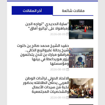
مقالات شائعة
آخر المقالات
“سارة الحديدي “تواجه الجن
زمباهولا على تياترو أفاق”
2026-08-09
حفيد الشيخ محمد صالح بن كلوت
شيخ رحالة عابروالربع الخالى..
مرافقو مبارك بن لندن يتكلمون
يزور هويداعطا في بيتها
ومؤسستها
2026-08-08
الاتحاد الدولي لرائدات الوطن
العربي يدشّن انطلاقته بحضور
نخبة من سيدات الأعمال
والشخصيات المجتمعية
2026-08-06