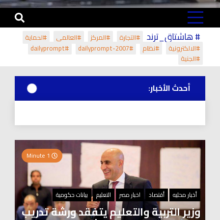
# هاشتاق_ترند
#التجارة
#المركز
#العالمي
#لحماية
#الالكترونية
#نظام
#dailyprompt-2007
#dailyprompt
#الجنية
أحدث الأخبار:
1 Minute
أخبار محليه
أقتصاد
اخبار مصر
التعليم
بيانات حكومية
وزير التربية والتعليم يتفقد ورشة تدريب