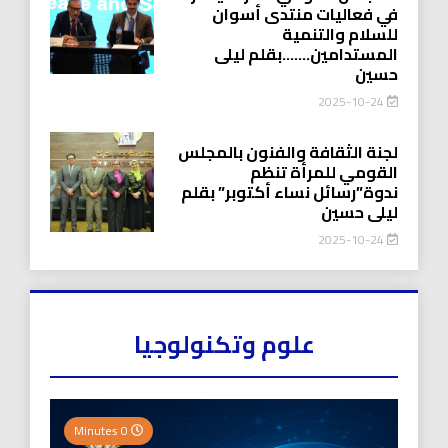
في فعاليات منتدى أسوان
للسلام والتنمية
المستدامين…….بقلم ليلى
حسين
2025-10-24
لجنة الثقافة والفنون بالمجلس
القومي للمرأة تنظم
ندوة”رسائل نساء أكتوبر” بقلم
ليلى حسين
2025-10-24
علوم وتكنولوجيا
0 Minutes