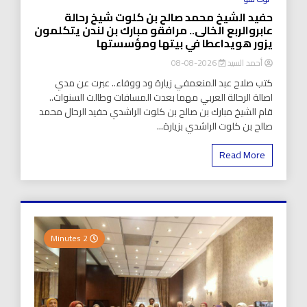
حفيد الشيخ محمد صالح بن كلوت شيخ رحالة
عابروالربع الخالى.. مرافقو مبارك بن لندن يتكلمون
يزور هويداعطا في بيتها ومؤسستها
أحمد السيد
2026-08-08
كتب صلاح عبد المنعمفي زيارة ود ووفاء.. عبرت عن مدي
اصالة الرحالة العربي مهما بعدت المسافات وطالت السنوات..
قام الشيخ مبارك بن صالح بن كلوت الراشدي حفيد الرحال محمد
صالح بن كلوت الراشدي بزيارة...
Read More
2 Minutes