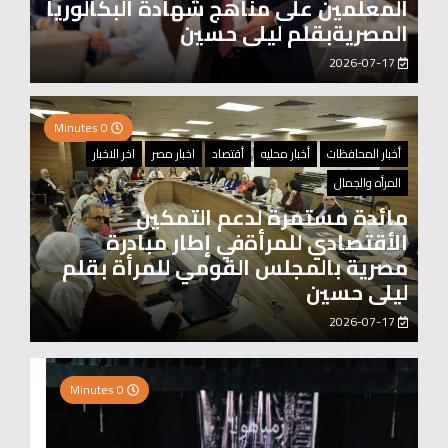
المعلمين على مناهج شهادة البكالوريا
المصريةبقلم ليلى حسين
2026-07-17
0 Minutes
أخبار المحافظات
أخبار محليه
أقتصاد
اخبار مصر
اخر الاخبار
المرأه والجمال
مائدة مستمرة لدعم التمكين
الأقتصادي للمرأةفي إطار مبادرة
مصرية بالمجلس القومي للمرأة بقلم
ليلى حسين
2026-07-17
0 Minutes