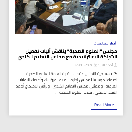
أخبار المحافظات
مجلس “العلوم الصحية” يناقش آليات تفعيل
الشراكة الاستراتيجية مع مجلس التعليم الكندي
أحمد السيد
2026-08-02
كتبت..سمية النحاس عقدت النقابة العامة للعلوم الصحية ،
اجتماعا موسعا لمجلس إدارة النقابة ، ورؤساء وأعضاء النقابات
الفرعية ، وممثلي مجلس التعليم الكندي ، وترأس الاجتماع أحمد
السيد الدبيكي ، نقيب العلوم الصحية ،...
Read More