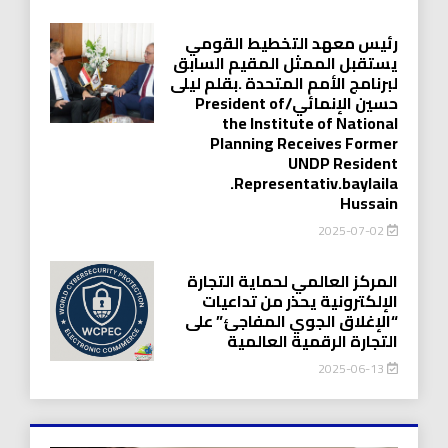
رئيس معهد التخطيط القومي
يستقبل الممثل المقيم السابق
لبرنامج الأمم المتحدة .بقلم ليلى
حسين الإنمائي/President of
the Institute of National
Planning Receives Former
UNDP Resident
.Representativ.baylaila
Hussain
2025-07-02
المركز العالمي لحماية التجارة
الإلكترونية يحذر من تداعيات
“الإغلاق الجوي المفاجئ” على
التجارة الرقمية العالمية
2025-06-13