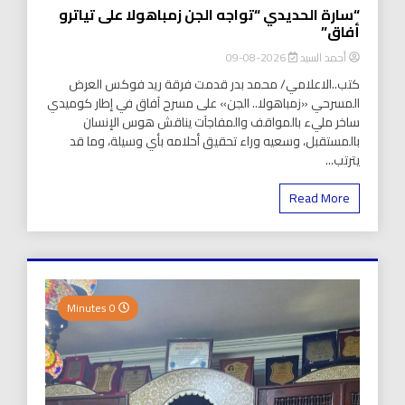
“سارة الحديدي “تواجه الجن زمباهولا على تياترو
أفاق”
أحمد السيد
2026-08-09
كتب..الاعلامي/ محمد بدر قدمت فرقة ريد فوكس العرض
المسرحي «زمباهولا.. الجن» على مسرح آفاق في إطار كوميدي
ساخر مليء بالمواقف والمفاجآت يناقش هوس الإنسان
بالمستقبل، وسعيه وراء تحقيق أحلامه بأي وسيلة، وما قد
يترتب...
Read More
0 Minutes