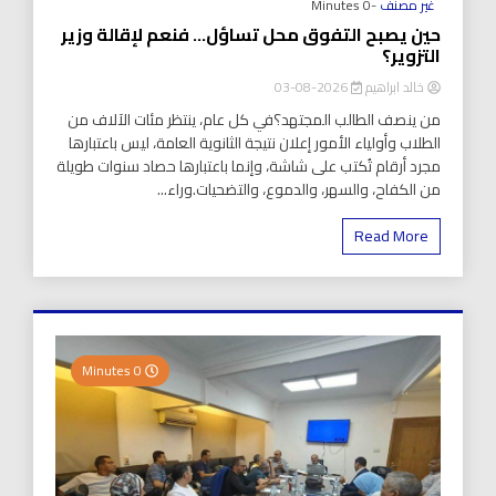
غير مصنف
-0 Minutes
حين يصبح التفوق محل تساؤل… فنعم لإقالة وزير
التزوير؟
خالد ابراهيم
2026-08-03
من ينصف الطالب المجتهد؟في كل عام، ينتظر مئات الآلاف من
الطلاب وأولياء الأمور إعلان نتيجة الثانوية العامة، ليس باعتبارها
مجرد أرقام تُكتب على شاشة، وإنما باعتبارها حصاد سنوات طويلة
من الكفاح، والسهر، والدموع، والتضحيات.وراء...
Read More
0 Minutes