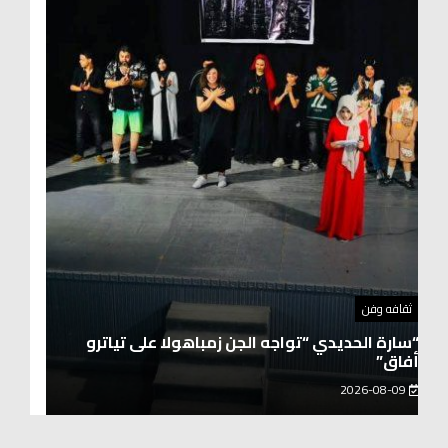
توك شو
حفيد الشيخ محمد صالح بن كلوت شيخ رحالة
عابروالربع الخالى.. مرافقو مبارك بن لندن يتكلمون
يزور هويداعطا في بيتها ومؤسستها
2026-08-08