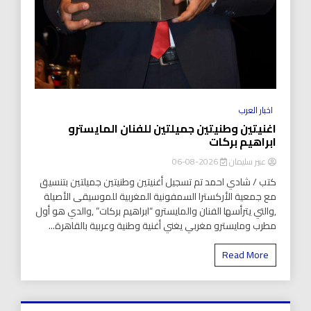
اخبار العرب
اغنيتين وطنيتين جميلتين للفنان المايسترو
ابراهيم بركات
عبير سليمان
2026-08-06
كتب / شادي احمد تم تسجيل أغنيتين وطنيتين جميلتين بتنسيق
مع جمعية الأركسترا السمفونية المغربية للموسيقى الأصيلة
,والتي يترأسها الفنان والمايسترو “ابراهيم بركات” ,والدي هو أول
مطرب ومايسترو مغربي يغني أغنية وطنية وعربية بالقاهرة...
Read More