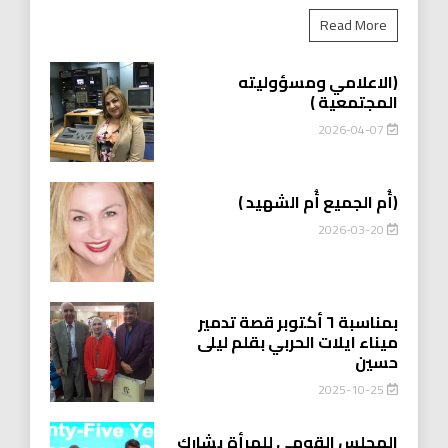
Read More
(الاعلامي ومسؤوليته
المجتمعية )
2026-04-07
(أُم الجميع أُم الشهيد )
2026-03-20
بمناسبة ٦ أكتوبر قصة تدمير
ميناء ايلات الحربي بقلم ليلى
حسين
2025-10-25
المجلس القومي للمرأة يشارك