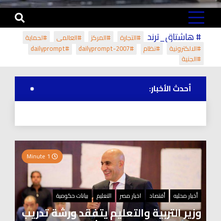
# هاشتاق_ترند
#التجارة
#المركز
#العالمي
#لحماية
#الالكترونية
#نظام
#dailyprompt-2007
#dailyprompt
#الجنية
أحدث الأخبار:
1 Minute
أخبار محليه
أقتصاد
اخبار مصر
التعليم
بيانات حكومية
وزير التربية والتعليم يتفقد ورشة تدريب