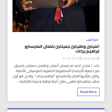
اخبار العرب
اغنيتين وطنيتين جميلتين للفنان المايسترو
ابراهيم بركات
عبير سليمان
2026-08-06
كتب / شادي احمد تم تسجيل أغنيتين وطنيتين جميلتين بتنسيق
مع جمعية الأركسترا السمفونية المغربية للموسيقى الأصيلة
,والتي يترأسها الفنان والمايسترو “ابراهيم بركات” ,والدي هو أول
مطرب ومايسترو مغربي يغني أغنية وطنية وعربية بالقاهرة...
Read More