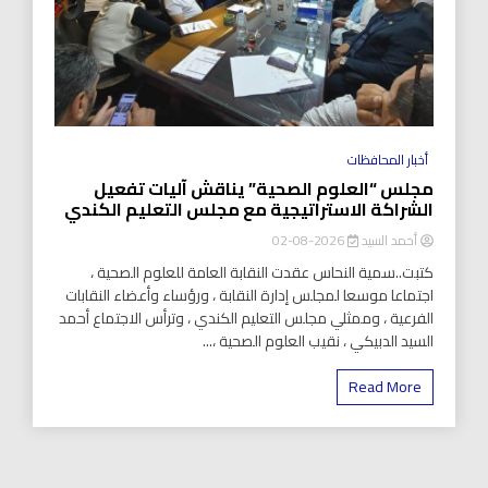
أخبار المحافظات
مجلس “العلوم الصحية” يناقش آليات تفعيل
الشراكة الاستراتيجية مع مجلس التعليم الكندي
أحمد السيد
2026-08-02
كتبت..سمية النحاس عقدت النقابة العامة للعلوم الصحية ،
اجتماعا موسعا لمجلس إدارة النقابة ، ورؤساء وأعضاء النقابات
الفرعية ، وممثلي مجلس التعليم الكندي ، وترأس الاجتماع أحمد
السيد الدبيكي ، نقيب العلوم الصحية ،...
Read More