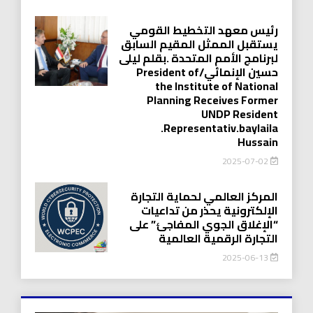
رئيس معهد التخطيط القومي
يستقبل الممثل المقيم السابق
لبرنامج الأمم المتحدة .بقلم ليلى
حسين الإنمائي/President of
the Institute of National
Planning Receives Former
UNDP Resident
.Representativ.baylaila
Hussain
2025-07-02
المركز العالمي لحماية التجارة
الإلكترونية يحذر من تداعيات
“الإغلاق الجوي المفاجئ” على
التجارة الرقمية العالمية
2025-06-13