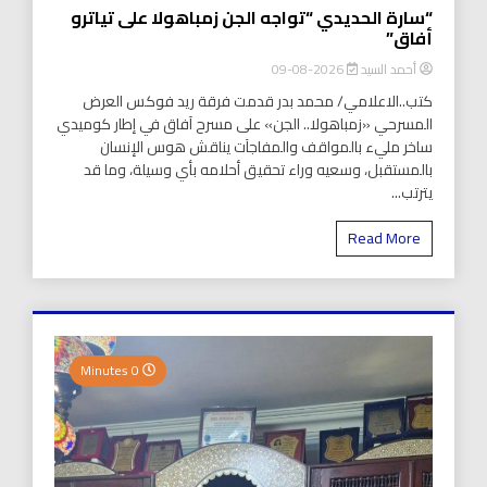
“سارة الحديدي “تواجه الجن زمباهولا على تياترو
أفاق”
أحمد السيد
2026-08-09
كتب..الاعلامي/ محمد بدر قدمت فرقة ريد فوكس العرض
المسرحي «زمباهولا.. الجن» على مسرح آفاق في إطار كوميدي
ساخر مليء بالمواقف والمفاجآت يناقش هوس الإنسان
بالمستقبل، وسعيه وراء تحقيق أحلامه بأي وسيلة، وما قد
يترتب...
Read More
0 Minutes