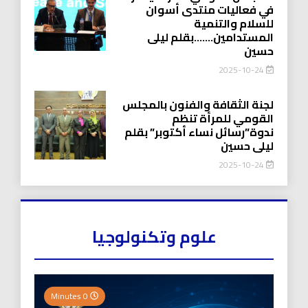
في فعاليات منتدى أسوان
للسلام والتنمية
المستدامين…….بقلم ليلى
حسين
2025-10-24
لجنة الثقافة والفنون بالمجلس
القومي للمرأة تنظم
ندوة”رسائل نساء أكتوبر” بقلم
ليلى حسين
2025-10-24
علوم وتكنولوجيا
0 Minutes