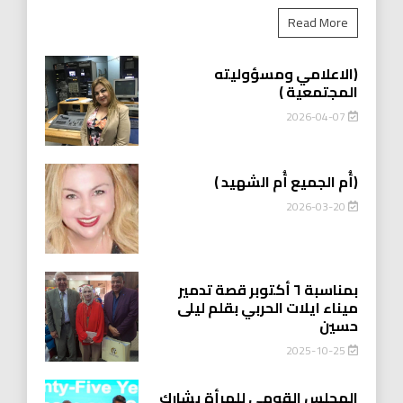
Read More
(الاعلامي ومسؤوليته
المجتمعية )
2026-04-07
(أُم الجميع أُم الشهيد )
2026-03-20
بمناسبة ٦ أكتوبر قصة تدمير
ميناء ايلات الحربي بقلم ليلى
حسين
2025-10-25
المجلس القومي للمرأة يشارك