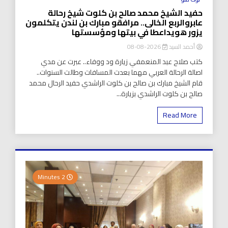
حفيد الشيخ محمد صالح بن كلوت شيخ رحالة
عابروالربع الخالى.. مرافقو مبارك بن لندن يتكلمون
يزور هويداعطا في بيتها ومؤسستها
أحمد السيد
2026-08-08
كتب صلاح عبد المنعمفي زيارة ود ووفاء.. عبرت عن مدي
اصالة الرحالة العربي مهما بعدت المسافات وطالت السنوات..
قام الشيخ مبارك بن صالح بن كلوت الراشدي حفيد الرحال محمد
صالح بن كلوت الراشدي بزيارة...
Read More
2 Minutes