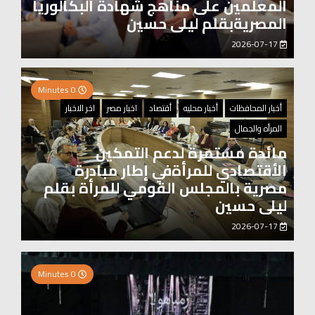
المعلمين على مناهج شهادة البكالوريا
المصريةبقلم ليلى حسين
2026-07-17
0 Minutes
أخبار المحافظات
أخبار محليه
أقتصاد
اخبار مصر
اخر الاخبار
المرأه والجمال
مائدة مستمرة لدعم التمكين
الأقتصادي للمرأةفي إطار مبادرة
مصرية بالمجلس القومي للمرأة بقلم
ليلى حسين
2026-07-17
0 Minutes