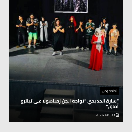
توك شو
حفيد الشيخ محمد صالح بن كلوت شيخ رحالة
عابروالربع الخالى.. مرافقو مبارك بن لندن يتكلمون
يزور هويداعطا في بيتها ومؤسستها
2026-08-08