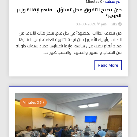
غير مصنف
-0 Minutes
حين يصبح التفوق محل تساؤل… فنعم لإقالة وزير
التزوير؟
خالد ابراهيم
2026-08-03
من ينصف الطالب المجتهد؟في كل عام، ينتظر مئات الآلاف من
الطلاب وأولياء الأمور إعلان نتيجة الثانوية العامة، ليس باعتبارها
مجرد أرقام تُكتب على شاشة، وإنما باعتبارها حصاد سنوات طويلة
من الكفاح، والسهر، والدموع، والتضحيات.وراء...
Read More
0 Minutes