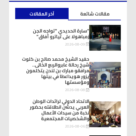
مقالات شائعة
آخر المقالات
“سارة الحديدي “تواجه الجن
زمباهولا على تياترو أفاق”
2026-08-09
حفيد الشيخ محمد صالح بن كلوت
شيخ رحالة عابروالربع الخالى..
مرافقو مبارك بن لندن يتكلمون
يزور هويداعطا في بيتها
ومؤسستها
2026-08-08
الاتحاد الدولي لرائدات الوطن
العربي يدشّن انطلاقته بحضور
نخبة من سيدات الأعمال
والشخصيات المجتمعية
2026-08-06