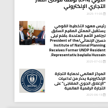
التجاري الإلكتروني
2025-11-05
رئيس معهد التخطيط القومي
يستقبل الممثل المقيم السابق
لبرنامج الأمم المتحدة .بقلم ليلى
حسين الإنمائي/President of the
Institute of National Planning
Receives Former UNDP Resident
.Representativ.baylaila Hussain
2025-07-02
المركز العالمي لحماية التجارة
الإلكترونية يحذر من تداعيات
“الإغلاق الجوي المفاجئ” على
التجارة الرقمية العالمية
2025-06-13