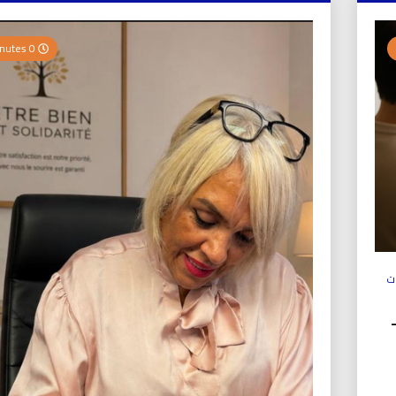
0 Minutes
ت
ولي (UICS-ICN) –