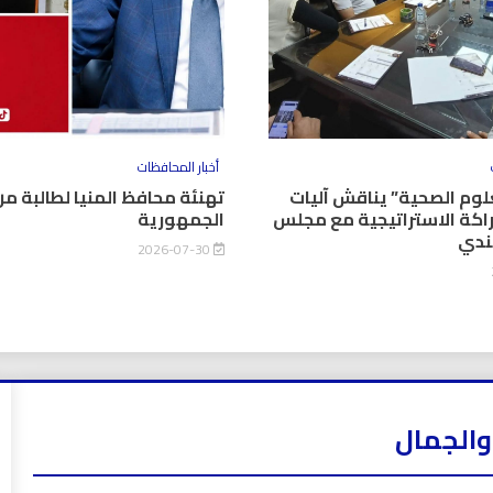
أخبار المحافظات
وم الصحية” يناقش آليات
تهنئة محافظ المنيا لطالبة من
اكة الاستراتيجية مع مجلس
الجمهورية
كندي
2026-07-30
والجمال