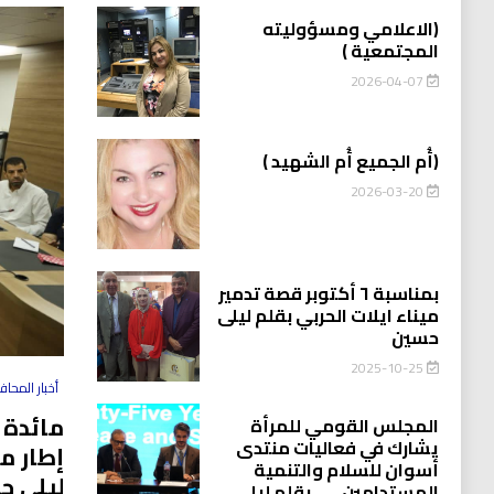
(الاعلامي ومسؤوليته
المجتمعية )
2026-04-07
(أُم الجميع أُم الشهيد )
2026-03-20
بمناسبة ٦ أكتوبر قصة تدمير
ميناء ايلات الحربي بقلم ليلى
حسين
2025-10-25
أخبار المحا
مائدة 
المجلس القومي للمرأة
يشارك في فعاليات منتدى
إطار م
أسوان للسلام والتنمية
ليلى ح
المستدامين…….بقلم ليلى