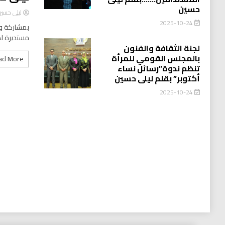
حسين
ليلى حسي
2025-10-24
بمشاركة وا
مستديرة لد
لجنة الثقافة والفنون
بالمجلس القومي للمرأة
ad More
تنظم ندوة”رسائل نساء
أكتوبر” بقلم ليلى حسين
2025-10-24