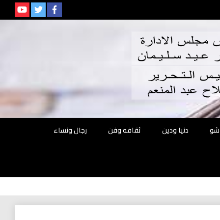
م
شو
دنيا ودين
ثقافه وفن
رجال ونساء