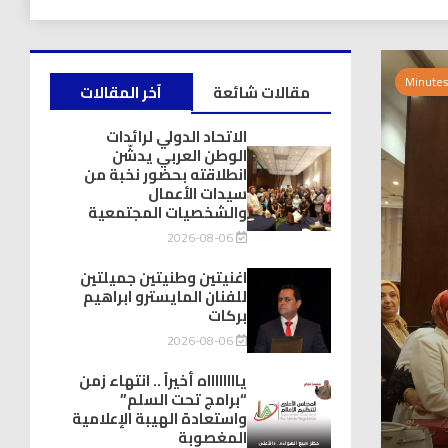
مقالات شائعة
آخر المقالات
الاتحاد الدولي لرائدات
الوطن العربي يدشّن
انطلاقته بحضور نخبة من
سيدات الأعمال
والشخصيات المجتمعية
2026-08-06
اغنيتين وطنيتين جميلتين
للفنان المايسترو ابراهيم
بركات
2026-08-06
يااااااااه أخيراً .. انتهاء زمن
“برامج تحت السلم”
واستعادة الهيبة الإعلامية
المغصوبة