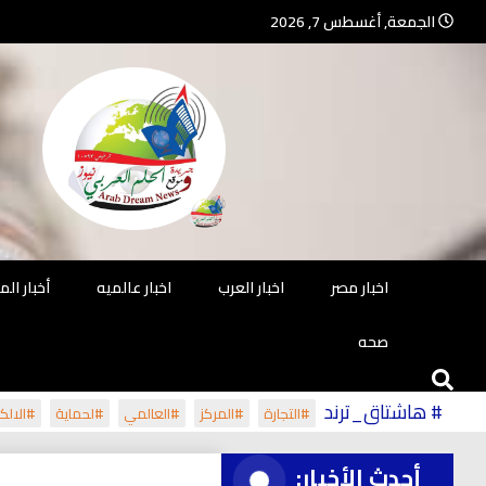
Ski
الجمعة, أغسطس 7, 2026
t
conten
جريدة مستقلة – صحافة تضيئ لك الو
جريد
اخبار مصر
اخبار العرب
اخبار عالميه
أخبار ال
صحه
# هاشتاق_ترند
#التجارة
#المركز
#العالمي
#لحماية
#الالكت
أحدث الأخبار: