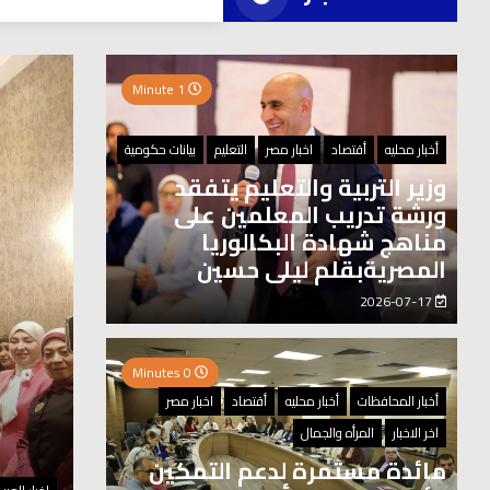
العر
1 Minute
0 Minutes
أخبار محليه
أقتصاد
اخبار مصر
التعليم
بيانات حكومية
وزير التربية والتعليم يتفقد
ورشة تدريب المعلمين على
مناهج شهادة البكالوريا
المصريةبقلم ليلى حسين
2026-07-17
0 Minutes
أخبار المحافظات
أخبار محليه
أقتصاد
اخبار مصر
اخر الاخبار
المرأه والجمال
مائدة مستمرة لدعم التمكين