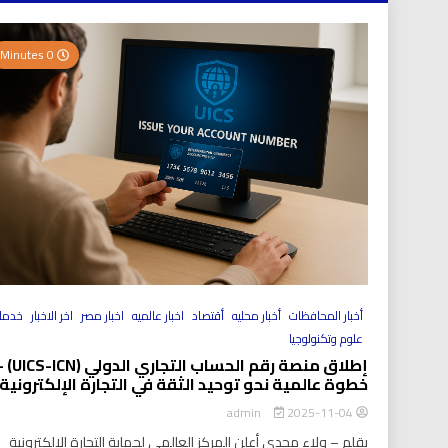
0 Minutes
أخبار المحافظات
أخبار محليه
أقتصاد
اخبار عالميه
اخبار مصر
اخر الاخبار
خدما
علوم وتكنولوجيا
إطلاق منصة رقم الحساب التجاري الد
خطوة عالمية نحو توحيد الثقة في التجارة الإلكترونية
2025-11-04
admin
بقلم – ولاء مجدي أعلن المركز العالمي لحماية التجارة الإلكترونية