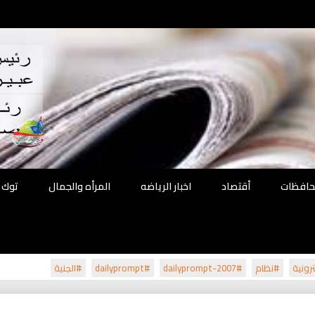
اقع
ة الحل
محافظات
أقتصاد
اخبار الرياضه
المرأه والجمال
توك 
رونية
#نظام
#dailyprompt-2007
#dailyprompt
#الجنية