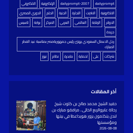
dailyprompt
dailyprompt-2007
الإلكترونية
الالكتروني
الالكترونية
الانترنت
التجارة
الجنية
الحلم
الدوري المصري
الدولار
الرقابة
العالمي
العربي
المركز
بوابة
تاسيس
جريدة
رجل الاعمال السعودي يهنئ رئيس جمهوريةمصر بمناسبة عيد الفطر
المبارك
شركات
على
لحماية
مابدرة
نظام
نيوز
أخر المقالات
حفيد الشيخ محمد صالح بن كلوت شيخ
رحالة عابروالربع الخالى.. مرافقو مبارك بن
لندن يتكلمون يزور هويداعطا في بيتها
ومؤسستها
2026-08-08