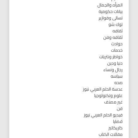
المرأه والجمال
بيانات حكومية
تسالى وفوازير
توك شو
ثقافه
ثقافه وفن
حوادث
خدمات
خواطر ونثريات
دنيا ودين
رجال ونساء
سياسه
صحه
عدسة الحلم العربي نيوز
علوم وتكنولوجيا
غير مصنف
فن
فيديو الحلم العربي نيوز
قضايا
كاريكاتير
مقالات الكتاب