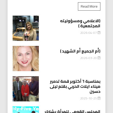
Read More
(الاعلامي ومسؤوليته
المجتمعية )
2026-04-07
(أُم الجميع أُم الشهيد )
2026-03-20
بمناسبة ٦ أكتوبر قصة تدمير
ميناء ايلات الحربي بقلم ليلى
حسين
2025-10-25
المجلس القومي للمرأة يشارك