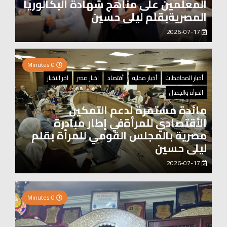
المعلمين على مناهج شهادة البكالوريا
المصريةبقلم ليلى حسين
2026-07-17
0 Minutes
أخبار المحافظات
أخبار محليه
أقتصاد
اخبار مصر
اخر الاخبار
المرأه والجمال
مائدة مستمرة لدعم التمكين
الأقتصادي للمرأةفي إطار مبادرة
مصرية بالمجلس القومي للمرأة بقلم
ليلى حسين
2026-07-17
2 Minutes