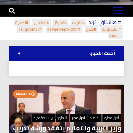
# هاشتاق_ترند
#التجارة
#المركز
#العالمي
#لحماية
#الالكترونية
#نظام
#dailyprompt-2007
#dailyprompt
#الجنية
أحدث الأخبار:
1 Minute
أخبار محليه
أقتصاد
اخبار مصر
التعليم
بيانات حكومية
وزير التربية والتعليم يتفقد ورشة تدريب