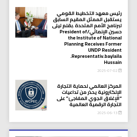
رئيس معهد التخطيط القومي
يستقبل الممثل المقيم السابق
لبرنامج الأمم المتحدة .بقلم ليلى
حسين الإنمائي/President of
the Institute of National
Planning Receives Former
UNDP Resident
.Representativ.baylaila
Hussain
2025-07-02
المركز العالمي لحماية التجارة
الإلكترونية يحذر من تداعيات
“الإغلاق الجوي المفاجئ” على
التجارة الرقمية العالمية
2025-06-13