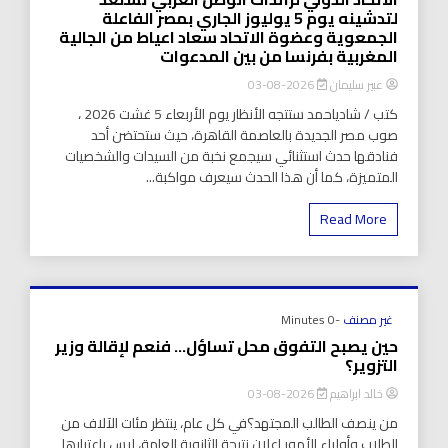
لتدشينه يوم 5 يوليوز الجاري بمصر الفاعلة
الجمعوية وعضوة الاتحاد سعاد اعياط من الجالية
المغربية بفرنسا من بين المدعوات
عبير سليمان
2026-08-03
كتب / شادياحمد ستتجه الأنظار يوم الأربعاء 5 غشت 2026 ،
صوب مصر الجديدة بالعاصمة القاهرة، حيث ستحتضن أحد
فنادقها حدث استثنائي سيجمع نخبة من السيدات والشخصيات
المتميزة، كما أن هذا الحدث سيعرف مواكبة...
Read More
غير مصنف
-0 Minutes
حين يصبح التفوق محل تساؤل… فنعم لإقالة وزير
التزوير؟
خالد ابراهيم
2026-08-03
من ينصف الطالب المجتهد؟في كل عام، ينتظر مئات الآلاف من
الطلاب وأولياء الأمور إعلان نتيجة الثانوية العامة، ليس باعتبارها