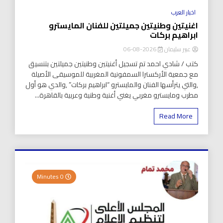
اخبار العرب
اغنيتين وطنيتين جميلتين للفنان المايسترو
ابراهيم بركات
عبير سليمان
2026-08-06
كتب / شادي احمد تم تسجيل أغنيتين وطنيتين جميلتين بتنسيق
مع جمعية الأركسترا السمفونية المغربية للموسيقى الأصيلة
,والتي يترأسها الفنان والمايسترو “ابراهيم بركات” ,والدي هو أول
مطرب ومايسترو مغربي يغني أغنية وطنية وعربية بالقاهرة...
Read More
0 Minutes