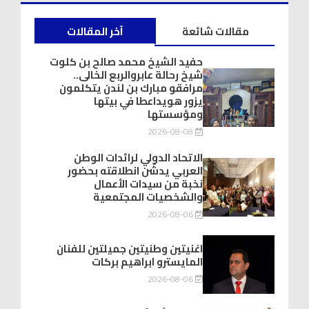
مقالات شائعة
آخر المقالات
حفيد الشيخ محمد صالح بن كلوت
شيخ رحالة عابروالربع الخالى..
مرافقو مبارك بن لندن يتكلمون
يزور هويداعطا في بيتها
ومؤسستها
2026-08-08
الاتحاد الدولي لرائدات الوطن
العربي يدشّن انطلاقته بحضور
نخبة من سيدات الأعمال
والشخصيات المجتمعية
2026-08-06
اغنيتين وطنيتين جميلتين للفنان
المايسترو ابراهيم بركات
2026-08-06