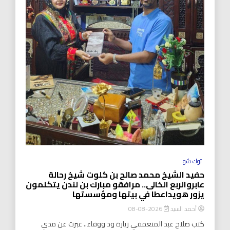
توك شو
حفيد الشيخ محمد صالح بن كلوت شيخ رحالة
عابروالربع الخالى.. مرافقو مبارك بن لندن يتكلمون
يزور هويداعطا في بيتها ومؤسستها
أحمد السيد
2026-08-08
كتب صلاح عبد المنعمفي زيارة ود ووفاء.. عبرت عن مدي