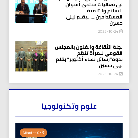
في فعاليات منتدى أسوان
للسلام والتنمية
المستدامين…….بقلم ليلى
حسين
2025-10-24
لجنة الثقافة والفنون بالمجلس
القومي للمرأة تنظم
ندوة”رسائل نساء أكتوبر” بقلم
ليلى حسين
2025-10-24
علوم وتكنولوجيا
0 Minutes