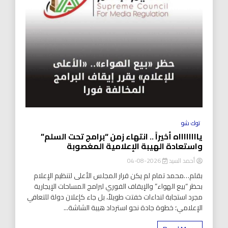
توك شو
يااااااااه أخيراً .. انتهاء زمن “برامج تحت السلم”
واستعادة الهيبة الإعلامية المغصوبة
أحمد السيد
2026-08-04
بقلم…محمد تمام لم يكن قرار المجلس الأعلى لتنظيم الإعلام
بحظر “بيع الهواء” والإيقاف الفوري لبرامج المساحات الإيجارية
مجرد استجابة لنداءات خفتت طويلاً، بل جاء كإعلان دولة للتعافي
الإعلامي؛ خطوة جادة نحو استرداد هيبة الشاشة...