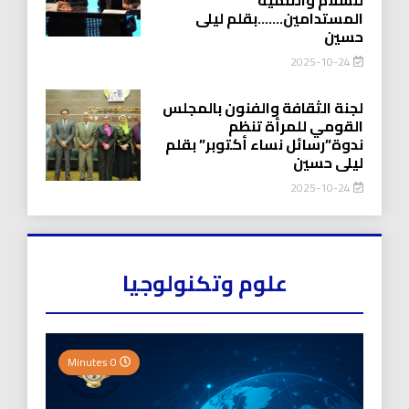
المستدامين…….بقلم ليلى
حسين
2025-10-24
لجنة الثقافة والفنون بالمجلس
القومي للمرأة تنظم
ندوة”رسائل نساء أكتوبر” بقلم
ليلى حسين
2025-10-24
علوم وتكنولوجيا
0 Minutes