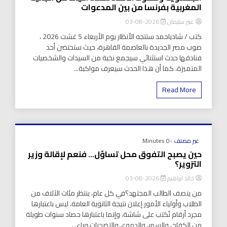
المغربية بفرنسا من بين المدعوات
عبير سليمان
2026-08-03
كتب / شادياحمد ستتجه الأنظار يوم الأربعاء 5 غشت 2026 ،
صوب مصر الجديدة بالعاصمة القاهرة، حيث ستحتضن أحد
فنادقها حدث استثنائي سيجمع نخبة من السيدات والشخصيات
المتميزة، كما أن هذا الحدث سيعرف مواكبة...
Read More
غير مصنف
-0 Minutes
حين يصبح التفوق محل تساؤل… فنعم لإقالة وزير
التزوير؟
خالد ابراهيم
2026-08-03
من ينصف الطالب المجتهد؟في كل عام، ينتظر مئات الآلاف من
الطلاب وأولياء الأمور إعلان نتيجة الثانوية العامة، ليس باعتبارها
مجرد أرقام تُكتب على شاشة، وإنما باعتبارها حصاد سنوات طويلة
من الكفاح، والسهر، والدموع، والتضحيات.وراء...