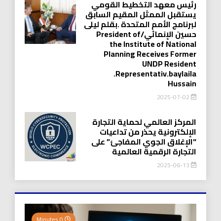
رئيس معهد التخطيط القومي
يستقبل الممثل المقيم السابق
لبرنامج الأمم المتحدة .بقلم ليلى
حسين الإنمائي/President of
the Institute of National
Planning Receives Former
UNDP Resident
.Representativ.baylaila
Hussain
2025-07-02
المركز العالمي لحماية التجارة
الإلكترونية يحذر من تداعيات
“الإغلاق الجوي المفاجئ” على
التجارة الرقمية العالمية
2025-06-13
0 Minutes