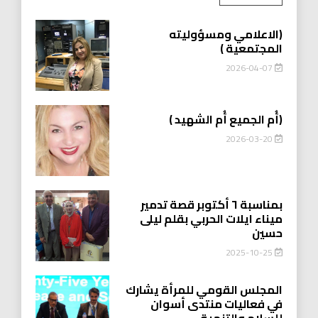
(الاعلامي ومسؤوليته
المجتمعية )
2026-04-07
(أُم الجميع أُم الشهيد )
2026-03-20
بمناسبة ٦ أكتوبر قصة تدمير
ميناء ايلات الحربي بقلم ليلى
حسين
2025-10-25
المجلس القومي للمرأة يشارك
في فعاليات منتدى أسوان
للسلام والتنمية