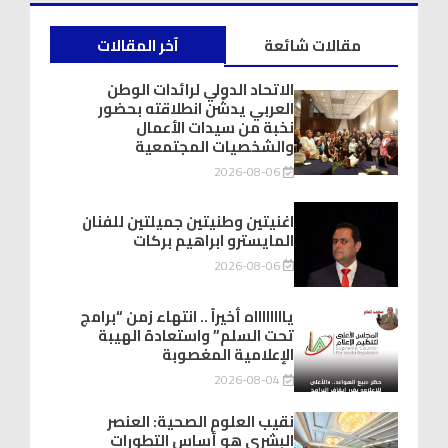
مقالات شائعة
آخر المقالات
الاتحاد الدولي لرائدات الوطن
العربي يدشّن انطلاقته بحضور
نخبة من سيدات الأعمال
والشخصيات المجتمعية
2026-08-06
اغنيتين وطنيتين جميلتين للفنان
المايسترو ابراهيم بركات
2026-08-06
يااااااااه أخيراً .. انتهاء زمن “برامج
تحت السلم” واستعادة الهيبة
الإعلامية المغصوبة
2026-08-04
نقيب العلوم الصحية: العنصر
البشري هو أساس التطورات