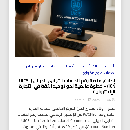
أخبار المحافظات
أخبار محليه
أقتصاد
اخبار عالميه
اخبار مصر
اخر الاخبار
خدمات
علوم وتكنولوجيا
إطلاق منصة رقم الحساب التجاري الدولي (UICS-
ICN) – خطوة عالمية نحو توحيد الثقة في التجارة
الإلكترونية
2025-11-04
admin
بقلم – ولاء مجدي أعلن المركز العالمي لحماية التجارة
الإلكترونية (WCPEC) عن الإطلاق الرسمي لمنصة رقم الحساب
التجاري الدولي (UICS – Unified International Commercial
Account Number). في خطوة تُعد تحولًا تاريخيًا في مسيرة