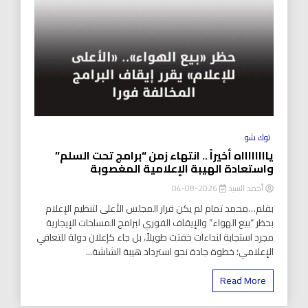
توك شو
يااااااااه أخيراً .. انتهاء زمن “برامج تحت السلم”
واستعادة الهيبة الإعلامية المغصوبة
أحمد السيد
2026-08-04
بقلم…محمد تمام لم يكن قرار المجلس الأعلى لتنظيم الإعلام
بحظر “بيع الهواء” والإيقاف الفوري لبرامج المساحات الإيجارية
مجرد استجابة لنداءات خفتت طويلاً، بل جاء كإعلان دولة للتعافي
الإعلامي؛ خطوة جادة نحو استرداد هيبة الشاشة...
Read More