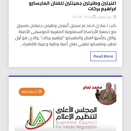
اغنيتين وطنيتين جميلتين للفنان المايسترو
ابراهيم بركات
عبير سليمان
2026-08-06
كتب / شادي احمد تم تسجيل أغنيتين وطنيتين جميلتين بتنسيق
مع جمعية الأركسترا السمفونية المغربية للموسيقى الأصيلة
,والتي يترأسها الفنان والمايسترو “ابراهيم بركات” ,والدي هو أول
مطرب ومايسترو مغربي يغني أغنية وطنية وعربية بالقاهرة...
Read More
0 Minutes