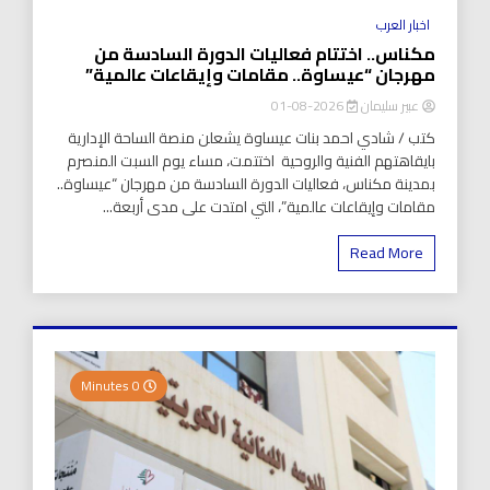
اخبار العرب
مكناس.. اختتام فعاليات الدورة السادسة من
مهرجان “عيساوة.. مقامات وإيقاعات عالمية”
عبير سليمان
2026-08-01
كتب / شادي احمد بنات عيساوة يشعلن منصة الساحة الإدارية
بايقاهتهم الفنية والروحية اختتمت، مساء يوم السبت المنصرم
بمدينة مكناس، فعاليات الدورة السادسة من مهرجان “عيساوة..
مقامات وإيقاعات عالمية”، التي امتدت على مدى أربعة...
Read More
0 Minutes