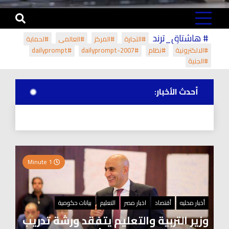
# هاشتاق_ترند
#التجارة
#المركز
#العالمي
#لحماية
#الالكترونية
#نظام
#dailyprompt-2007
#dailyprompt
#الجنية
أحدث الأخبار:
1 Minute
أخبار محليه
أقتصاد
اخبار مصر
التعليم
بيانات حكومية
وزير التربية والتعليم يتفقد ورشة تدريب