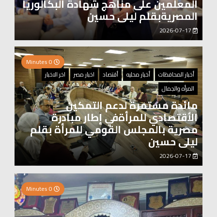
المعلمين على مناهج شهادة البكالوريا
المصريةبقلم ليلى حسين
2026-07-17
0 Minutes
أخبار المحافظات
أخبار محليه
أقتصاد
اخبار مصر
اخر الاخبار
المرأه والجمال
مائدة مستمرة لدعم التمكين
الأقتصادي للمرأةفي إطار مبادرة
مصرية بالمجلس القومي للمرأة بقلم
ليلى حسين
2026-07-17
2 Minutes