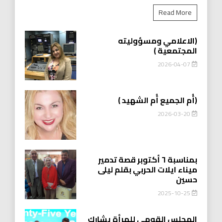
Read More
(الاعلامي ومسؤوليته
المجتمعية )
2026-04-07
(أُم الجميع أُم الشهيد )
2026-03-20
بمناسبة ٦ أكتوبر قصة تدمير
ميناء ايلات الحربي بقلم ليلى
حسين
2025-10-25
المجلس القومي للمرأة يشارك