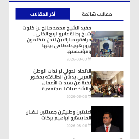
مقالات شائعة
آخر المقالات
حفيد الشيخ محمد صالح بن كلوت
شيخ رحالة عابروالربع الخالى..
مرافقو مبارك بن لندن يتكلمون
يزور هويداعطا في بيتها
ومؤسستها
2026-08-08
الاتحاد الدولي لرائدات الوطن
العربي يدشّن انطلاقته بحضور
نخبة من سيدات الأعمال
والشخصيات المجتمعية
2026-08-06
اغنيتين وطنيتين جميلتين للفنان
المايسترو ابراهيم بركات
2026-08-06