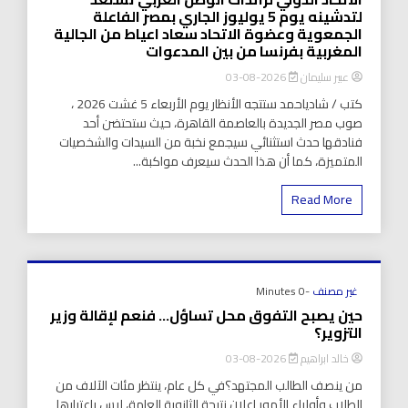
لتدشينه يوم 5 يوليوز الجاري بمصر الفاعلة
الجمعوية وعضوة الاتحاد سعاد اعياط من الجالية
المغربية بفرنسا من بين المدعوات
عبير سليمان
2026-08-03
كتب / شادياحمد ستتجه الأنظار يوم الأربعاء 5 غشت 2026 ،
صوب مصر الجديدة بالعاصمة القاهرة، حيث ستحتضن أحد
فنادقها حدث استثنائي سيجمع نخبة من السيدات والشخصيات
المتميزة، كما أن هذا الحدث سيعرف مواكبة...
Read More
غير مصنف
-0 Minutes
حين يصبح التفوق محل تساؤل… فنعم لإقالة وزير
التزوير؟
خالد ابراهيم
2026-08-03
من ينصف الطالب المجتهد؟في كل عام، ينتظر مئات الآلاف من
الطلاب وأولياء الأمور إعلان نتيجة الثانوية العامة، ليس باعتبارها