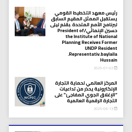
رئيس معهد التخطيط القومي
يستقبل الممثل المقيم السابق
لبرنامج الأمم المتحدة .بقلم ليلى
حسين الإنمائي/President of
the Institute of National
Planning Receives Former
UNDP Resident
.Representativ.baylaila
Hussain
2025-07-02
المركز العالمي لحماية التجارة
الإلكترونية يحذر من تداعيات
“الإغلاق الجوي المفاجئ” على
التجارة الرقمية العالمية
2025-06-13