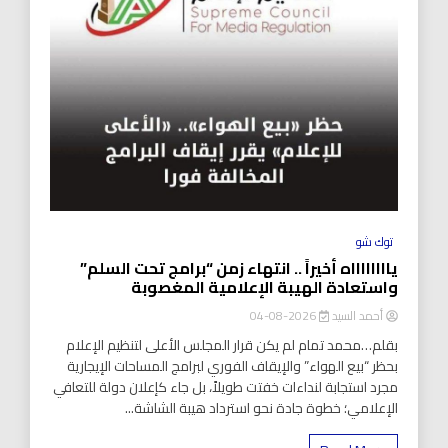
توك شو
يااااااااه أخيراً .. انتهاء زمن “برامج تحت السلم”
واستعادة الهيبة الإعلامية المغصوبة
أحمد السيد
2026-08-04
بقلم…محمد تمام لم يكن قرار المجلس الأعلى لتنظيم الإعلام
بحظر “بيع الهواء” والإيقاف الفوري لبرامج المساحات الإيجارية
مجرد استجابة لنداءات خفتت طويلاً، بل جاء كإعلان دولة للتعافي
الإعلامي؛ خطوة جادة نحو استرداد هيبة الشاشة...