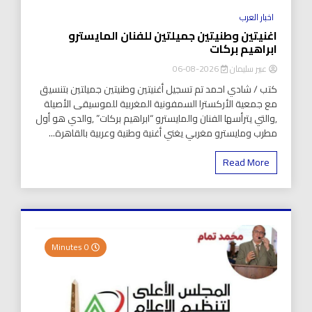
اخبار العرب
اغنيتين وطنيتين جميلتين للفنان المايسترو
ابراهيم بركات
عبير سليمان
2026-08-06
كتب / شادي احمد تم تسجيل أغنيتين وطنيتين جميلتين بتنسيق
مع جمعية الأركسترا السمفونية المغربية للموسيقى الأصيلة
,والتي يترأسها الفنان والمايسترو “ابراهيم بركات” ,والدي هو أول
مطرب ومايسترو مغربي يغني أغنية وطنية وعربية بالقاهرة...
Read More
0 Minutes