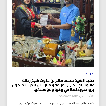
توك شو
حفيد الشيخ محمد صالح بن كلوت شيخ رحالة
عابروالربع الخالى.. مرافقو مبارك بن لندن يتكلمون
يزور هويداعطا في بيتها ومؤسستها
أحمد السيد
2026-08-08
كتب صلاح عبد المنعمفي زيارة ود ووفاء.. عبرت عن مدي