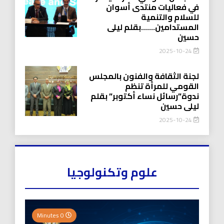
في فعاليات منتدى أسوان
للسلام والتنمية
المستدامين…….بقلم ليلى
حسين
2025-10-24
لجنة الثقافة والفنون بالمجلس
القومي للمرأة تنظم
ندوة”رسائل نساء أكتوبر” بقلم
ليلى حسين
2025-10-24
علوم وتكنولوجيا
0 Minutes