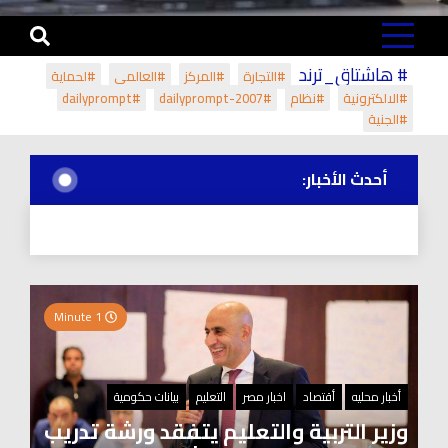
# هاشتاق_ترند
#التجارة
#المركز
#العالمي
#لحماية
#الالكترونية
#نظام
#dailyprompt-2007
#dailyprompt
#الجنية
أحدث الأخبار:
1 Minute
أخبار محليه
أقتصاد
اخبار مصر
التعليم
بيانات حكومية
وزير التربية والتعليم يتفقد ورشة تدريب