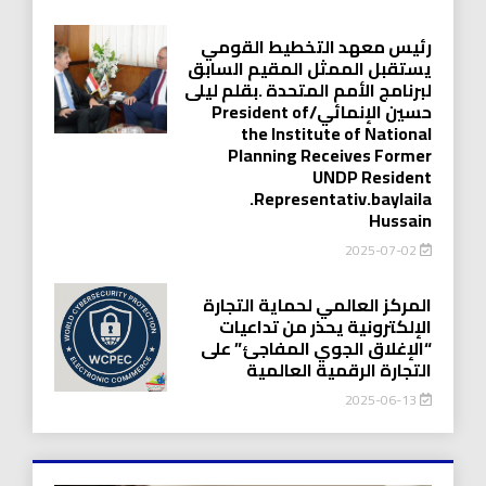
رئيس معهد التخطيط القومي
يستقبل الممثل المقيم السابق
لبرنامج الأمم المتحدة .بقلم ليلى
حسين الإنمائي/President of
the Institute of National
Planning Receives Former
UNDP Resident
.Representativ.baylaila
Hussain
2025-07-02
المركز العالمي لحماية التجارة
الإلكترونية يحذر من تداعيات
“الإغلاق الجوي المفاجئ” على
التجارة الرقمية العالمية
2025-06-13