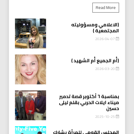
Read More
(الاعلامي ومسؤوليته
المجتمعية )
2026-04-07
(أُم الجميع أُم الشهيد )
2026-03-20
بمناسبة ٦ أكتوبر قصة تدمير
ميناء ايلات الحربي بقلم ليلى
حسين
2025-10-25
المجلس القومي للمرأة يشارك