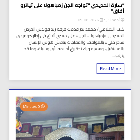
“سارة الحديدي “تواجه الجن زمباهولا على تياترو
أفاق”
أحمد السيد
2026-08-09
كتب..الاعلامي/ محمد بدر قدمت فرقة ريد فوكس العرض
المسرحي «زمباهولا.. الجن» على مسرح آفاق في إطار كوميدي
ساخر مليء بالمواقف والمفاجآت يناقش هوس الإنسان
بالمستقبل، وسعيه وراء تحقيق أحلامه بأي وسيلة، وما قد
يترتب...
Read More
0 Minutes