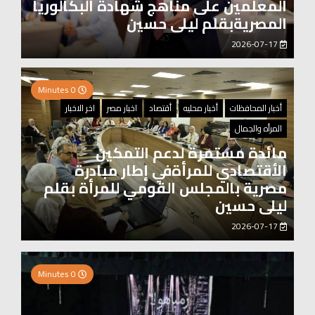
المعلمين على مناهج شهادة البكالوريا
المصريةبقلم ليلى حسين
2026-07-17
0 Minutes
أخبار المحافظات
أخبار محليه
أقتصاد
اخبار مصر
اخر الاخبار
المرأه والجمال
مائدة مستمرة لدعم التمكين
الأقتصادي للمرأةفي إطار مبادرة
مصرية بالمجلس القومي للمرأة بقلم
ليلى حسين
2026-07-17
0 Minutes