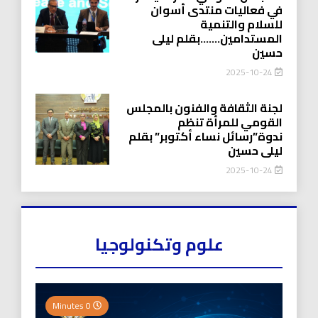
في فعاليات منتدى أسوان
للسلام والتنمية
المستدامين…….بقلم ليلى
حسين
2025-10-24
لجنة الثقافة والفنون بالمجلس
القومي للمرأة تنظم
ندوة”رسائل نساء أكتوبر” بقلم
ليلى حسين
2025-10-24
علوم وتكنولوجيا
0 Minutes