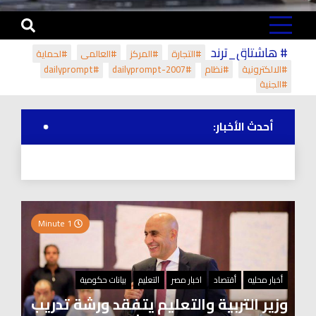
# هاشتاق_ترند
#التجارة
#المركز
#العالمي
#لحماية
#الالكترونية
#نظام
#dailyprompt-2007
#dailyprompt
#الجنية
أحدث الأخبار:
1 Minute
أخبار محليه
أقتصاد
اخبار مصر
التعليم
بيانات حكومية
وزير التربية والتعليم يتفقد ورشة تدريب