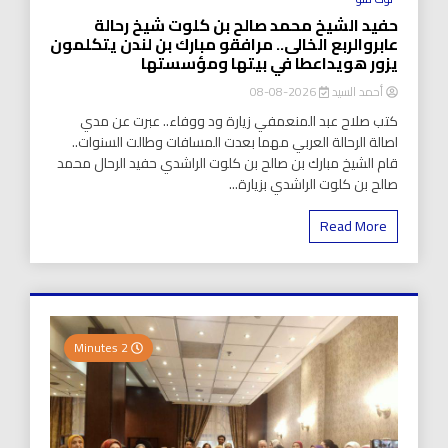
حفيد الشيخ محمد صالح بن كلوت شيخ رحالة
عابروالربع الخالى.. مرافقو مبارك بن لندن يتكلمون
يزور هويداعطا في بيتها ومؤسستها
أحمد السيد
2026-08-08
كتب صلاح عبد المنعمفي زيارة ود ووفاء.. عبرت عن مدي
اصالة الرحالة العربي مهما بعدت المسافات وطالت السنوات..
قام الشيخ مبارك بن صالح بن كلوت الراشدي حفيد الرحال محمد
صالح بن كلوت الراشدي بزيارة...
Read More
2 Minutes