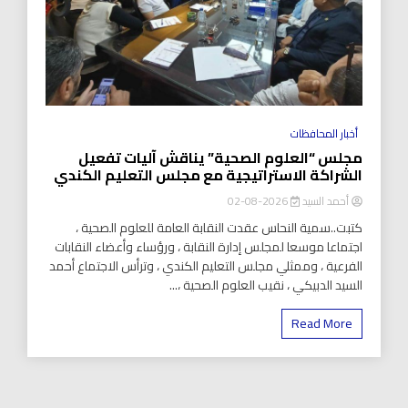
أخبار المحافظات
مجلس “العلوم الصحية” يناقش آليات تفعيل
الشراكة الاستراتيجية مع مجلس التعليم الكندي
أحمد السيد
2026-08-02
كتبت..سمية النحاس عقدت النقابة العامة للعلوم الصحية ،
اجتماعا موسعا لمجلس إدارة النقابة ، ورؤساء وأعضاء النقابات
الفرعية ، وممثلي مجلس التعليم الكندي ، وترأس الاجتماع أحمد
السيد الدبيكي ، نقيب العلوم الصحية ،...
Read More