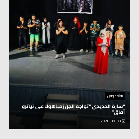
توك شو
حفيد الشيخ محمد صالح بن كلوت شيخ رحالة
عابروالربع الخالى.. مرافقو مبارك بن لندن يتكلمون
يزور هويداعطا في بيتها ومؤسستها
2026-08-08