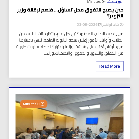
غير مصنف
-0 Minutes
حين يصبح التفوق محل تساؤل… فنعم لإقالة وزير
التزوير؟
خالد ابراهيم
2026-08-03
من ينصف الطالب المجتهد؟في كل عام، ينتظر مئات الآلاف من
الطلاب وأولياء الأمور إعلان نتيجة الثانوية العامة، ليس باعتبارها
مجرد أرقام تُكتب على شاشة، وإنما باعتبارها حصاد سنوات طويلة
من الكفاح، والسهر، والدموع، والتضحيات.وراء...
Read More
0 Minutes