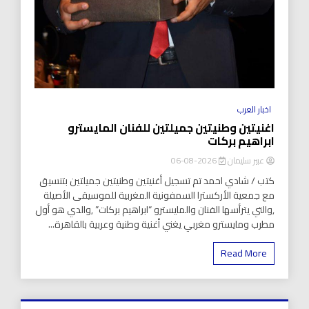
اخبار العرب
اغنيتين وطنيتين جميلتين للفنان المايسترو
ابراهيم بركات
عبير سليمان
2026-08-06
كتب / شادي احمد تم تسجيل أغنيتين وطنيتين جميلتين بتنسيق
مع جمعية الأركسترا السمفونية المغربية للموسيقى الأصيلة
,والتي يترأسها الفنان والمايسترو “ابراهيم بركات” ,والدي هو أول
مطرب ومايسترو مغربي يغني أغنية وطنية وعربية بالقاهرة...
Read More