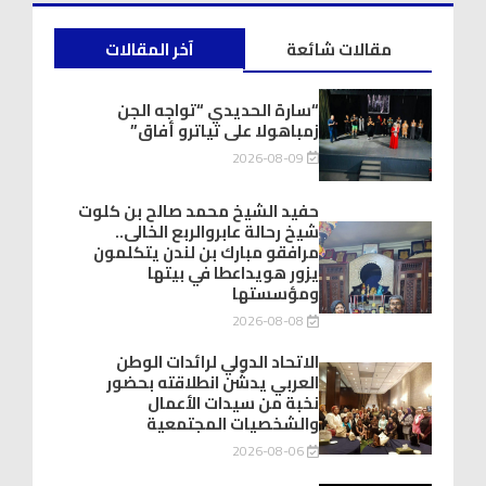
مقالات شائعة
آخر المقالات
“سارة الحديدي “تواجه الجن
زمباهولا على تياترو أفاق”
2026-08-09
حفيد الشيخ محمد صالح بن كلوت
شيخ رحالة عابروالربع الخالى..
مرافقو مبارك بن لندن يتكلمون
يزور هويداعطا في بيتها
ومؤسستها
2026-08-08
الاتحاد الدولي لرائدات الوطن
العربي يدشّن انطلاقته بحضور
نخبة من سيدات الأعمال
والشخصيات المجتمعية
2026-08-06