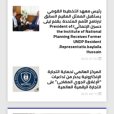
رئيس معهد التخطيط القومي
يستقبل الممثل المقيم السابق
لبرنامج الأمم المتحدة .بقلم ليلى
حسين الإنمائي/President of
the Institute of National
Planning Receives Former
UNDP Resident
.Representativ.baylaila
Hussain
2025-07-02
المركز العالمي لحماية التجارة
الإلكترونية يحذر من تداعيات
“الإغلاق الجوي المفاجئ” على
التجارة الرقمية العالمية
2025-06-13