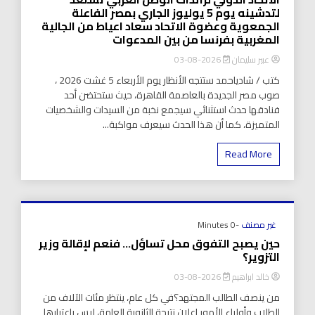
لتدشينه يوم 5 يوليوز الجاري بمصر الفاعلة
الجمعوية وعضوة الاتحاد سعاد اعياط من الجالية
المغربية بفرنسا من بين المدعوات
عبير سليمان
2026-08-03
كتب / شادياحمد ستتجه الأنظار يوم الأربعاء 5 غشت 2026 ،
صوب مصر الجديدة بالعاصمة القاهرة، حيث ستحتضن أحد
فنادقها حدث استثنائي سيجمع نخبة من السيدات والشخصيات
المتميزة، كما أن هذا الحدث سيعرف مواكبة...
Read More
غير مصنف
-0 Minutes
حين يصبح التفوق محل تساؤل… فنعم لإقالة وزير
التزوير؟
خالد ابراهيم
2026-08-03
من ينصف الطالب المجتهد؟في كل عام، ينتظر مئات الآلاف من
الطلاب وأولياء الأمور إعلان نتيجة الثانوية العامة، ليس باعتبارها