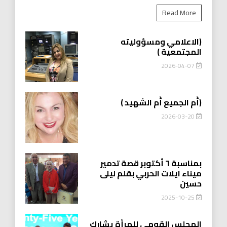
Read More
(الاعلامي ومسؤوليته
المجتمعية )
2026-04-07
(أُم الجميع أُم الشهيد )
2026-03-20
بمناسبة ٦ أكتوبر قصة تدمير
ميناء ايلات الحربي بقلم ليلى
حسين
2025-10-25
المجلس القومي للمرأة يشارك