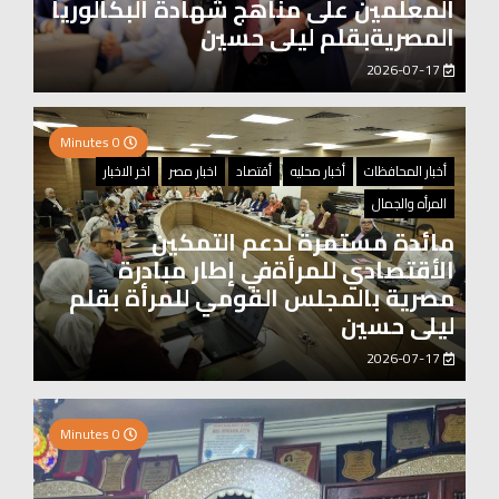
المعلمين على مناهج شهادة البكالوريا
المصريةبقلم ليلى حسين
2026-07-17
0 Minutes
أخبار المحافظات
أخبار محليه
أقتصاد
اخبار مصر
اخر الاخبار
المرأه والجمال
مائدة مستمرة لدعم التمكين
الأقتصادي للمرأةفي إطار مبادرة
مصرية بالمجلس القومي للمرأة بقلم
ليلى حسين
2026-07-17
2 Minutes