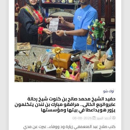
توك شو
حفيد الشيخ محمد صالح بن كلوت شيخ رحالة
عابروالربع الخالى.. مرافقو مبارك بن لندن يتكلمون
يزور هويداعطا في بيتها ومؤسستها
أحمد السيد
2026-08-08
كتب صلاح عبد المنعمفي زيارة ود ووفاء.. عبرت عن مدي