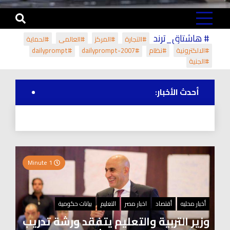
# هاشتاق_ترند
#التجارة
#المركز
#العالمي
#لحماية
#الالكترونية
#نظام
#dailyprompt-2007
#dailyprompt
#الجنية
أحدث الأخبار:
1 Minute
أخبار محليه
أقتصاد
اخبار مصر
التعليم
بيانات حكومية
وزير التربية والتعليم يتفقد ورشة تدريب