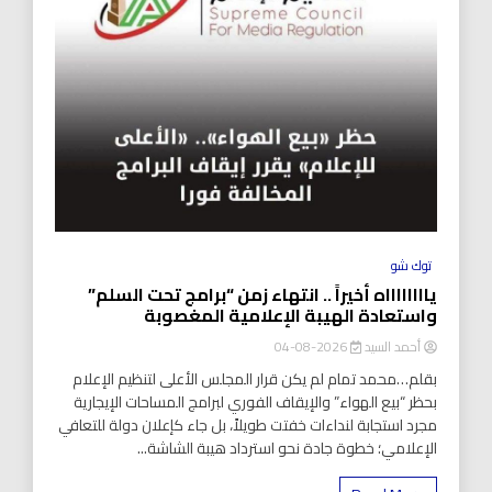
توك شو
يااااااااه أخيراً .. انتهاء زمن “برامج تحت السلم”
واستعادة الهيبة الإعلامية المغصوبة
أحمد السيد
2026-08-04
بقلم…محمد تمام لم يكن قرار المجلس الأعلى لتنظيم الإعلام
بحظر “بيع الهواء” والإيقاف الفوري لبرامج المساحات الإيجارية
مجرد استجابة لنداءات خفتت طويلاً، بل جاء كإعلان دولة للتعافي
الإعلامي؛ خطوة جادة نحو استرداد هيبة الشاشة...