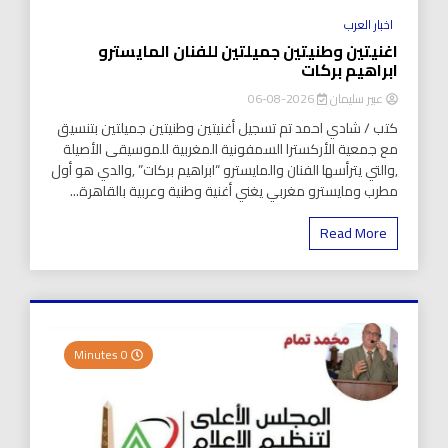
اخبار العرب
اغنيتين وطنيتين جميلتين للفنان المايسترو
ابراهيم بركات
عبير سليمان
2026-08-06
كتب / شادي احمد تم تسجيل أغنيتين وطنيتين جميلتين بتنسيق
مع جمعية الأركسترا السمفونية المغربية للموسيقى الأصيلة
,والتي يترأسها الفنان والمايسترو “ابراهيم بركات” ,والدي هو أول
مطرب ومايسترو مغربي يغني أغنية وطنية وعربية بالقاهرة...
Read More
0 Minutes