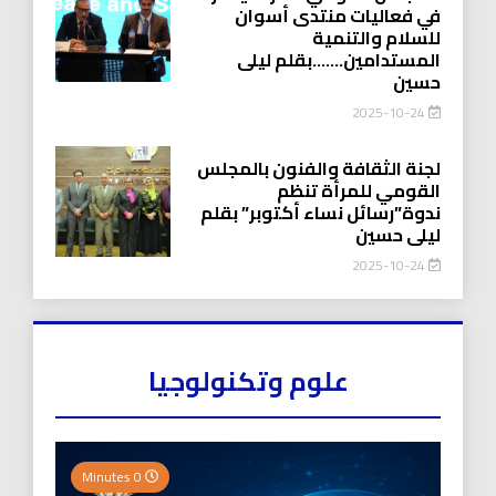
في فعاليات منتدى أسوان
للسلام والتنمية
المستدامين…….بقلم ليلى
حسين
2025-10-24
لجنة الثقافة والفنون بالمجلس
القومي للمرأة تنظم
ندوة”رسائل نساء أكتوبر” بقلم
ليلى حسين
2025-10-24
علوم وتكنولوجيا
0 Minutes