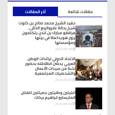
مقالات شائعة
آخر المقالات
حفيد الشيخ محمد صالح بن كلوت
شيخ رحالة عابروالربع الخالى..
مرافقو مبارك بن لندن يتكلمون
يزور هويداعطا في بيتها
ومؤسستها
2026-08-08
الاتحاد الدولي لرائدات الوطن
العربي يدشّن انطلاقته بحضور
نخبة من سيدات الأعمال
والشخصيات المجتمعية
2026-08-06
اغنيتين وطنيتين جميلتين للفنان
المايسترو ابراهيم بركات
2026-08-06