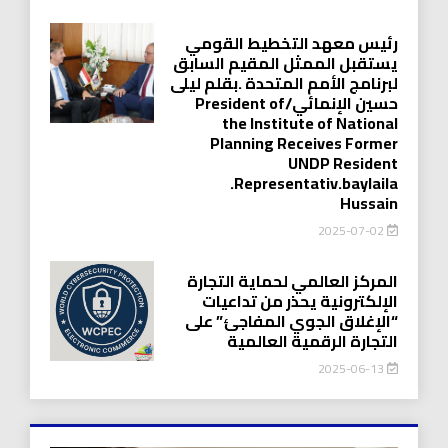
رئيس معهد التخطيط القومي
يستقبل الممثل المقيم السابق
لبرنامج الأمم المتحدة .بقلم ليلى
حسين الإنمائي/President of
the Institute of National
Planning Receives Former
UNDP Resident
.Representativ.baylaila
Hussain
2025-07-02
المركز العالمي لحماية التجارة
الإلكترونية يحذر من تداعيات
“الإغلاق الجوي المفاجئ” على
التجارة الرقمية العالمية
2025-06-13