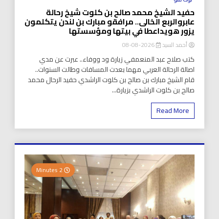
حفيد الشيخ محمد صالح بن كلوت شيخ رحالة
عابروالربع الخالى.. مرافقو مبارك بن لندن يتكلمون
يزور هويداعطا في بيتها ومؤسستها
أحمد السيد
2026-08-08
كتب صلاح عبد المنعمفي زيارة ود ووفاء.. عبرت عن مدي
اصالة الرحالة العربي مهما بعدت المسافات وطالت السنوات..
قام الشيخ مبارك بن صالح بن كلوت الراشدي حفيد الرحال محمد
صالح بن كلوت الراشدي بزيارة...
Read More
2 Minutes