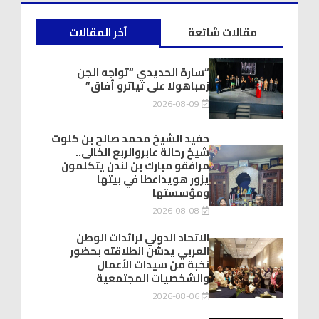
مقالات شائعة
آخر المقالات
“سارة الحديدي “تواجه الجن
زمباهولا على تياترو أفاق”
2026-08-09
حفيد الشيخ محمد صالح بن كلوت
شيخ رحالة عابروالربع الخالى..
مرافقو مبارك بن لندن يتكلمون
يزور هويداعطا في بيتها
ومؤسستها
2026-08-08
الاتحاد الدولي لرائدات الوطن
العربي يدشّن انطلاقته بحضور
نخبة من سيدات الأعمال
والشخصيات المجتمعية
2026-08-06