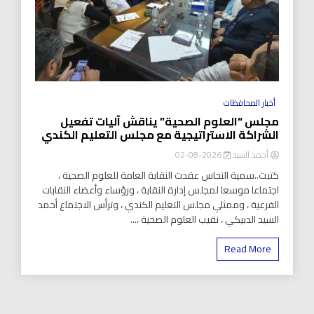
أخبار المحافظات
مجلس “العلوم الصحية” يناقش آليات تفعيل
الشراكة الاستراتيجية مع مجلس التعليم الكندي
أحمد السيد
2026-08-02
كتبت..سمية النحاس عقدت النقابة العامة للعلوم الصحية ،
اجتماعا موسعا لمجلس إدارة النقابة ، ورؤساء وأعضاء النقابات
الفرعية ، وممثلي مجلس التعليم الكندي ، وترأس الاجتماع أحمد
السيد الدبيكي ، نقيب العلوم الصحية ،...
Read More