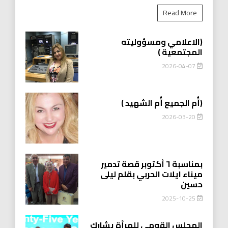
Read More
(الاعلامي ومسؤوليته
المجتمعية )
2026-04-07
(أُم الجميع أُم الشهيد )
2026-03-20
بمناسبة ٦ أكتوبر قصة تدمير
ميناء ايلات الحربي بقلم ليلى
حسين
2025-10-25
المجلس القومي للمرأة يشارك