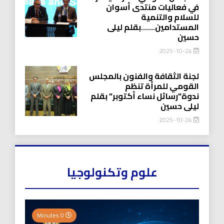
في فعاليات منتدى أسوان
للسلام والتنمية
المستدامين…….بقلم ليلى
حسين
2025-10-24
لجنة الثقافة والفنون بالمجلس
القومي للمرأة تنظم
ندوة”رسائل نساء أكتوبر” بقلم
ليلى حسين
2025-10-24
علوم وتكنولوجيا
0 Minutes