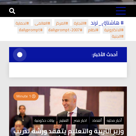
# هاشتاق_ترند
#التجارة
#المركز
#العالمي
#لحماية
#الالكترونية
#نظام
#dailyprompt-2007
#dailyprompt
#الجنية
أحدث الأخبار:
1 Minute
أخبار محليه
أقتصاد
اخبار مصر
التعليم
بيانات حكومية
وزير التربية والتعليم يتفقد ورشة تدريب