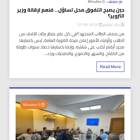
غير مصنف
-0 Minutes
حين يصبح التفوق محل تساؤل… فنعم لإقالة وزير
التزوير؟
خالد ابراهيم
2026-08-03
من ينصف الطالب المجتهد؟في كل عام، ينتظر مئات الآلاف من
الطلاب وأولياء الأمور إعلان نتيجة الثانوية العامة، ليس باعتبارها
مجرد أرقام تُكتب على شاشة، وإنما باعتبارها حصاد سنوات طويلة
من الكفاح، والسهر، والدموع، والتضحيات.وراء...
Read More
0 Minutes