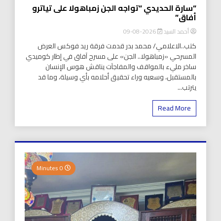
“سارة الحديدي “تواجه الجن زمباهولا على تياترو
أفاق”
أحمد السيد
2026-08-09
كتب..الاعلامي/ محمد بدر قدمت فرقة ريد فوكس العرض
المسرحي «زمباهولا.. الجن» على مسرح آفاق في إطار كوميدي
ساخر مليء بالمواقف والمفاجآت يناقش هوس الإنسان
بالمستقبل، وسعيه وراء تحقيق أحلامه بأي وسيلة، وما قد
يترتب...
Read More
0 Minutes