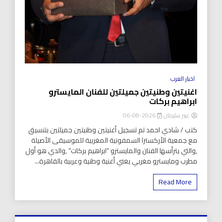
اخبار العرب
اغنيتين وطنيتين جميلتين للفنان المايسترو
ابراهيم بركات
عبير سليمان
2026-08-06
كتب / شادي احمد تم تسجيل أغنيتين وطنيتين جميلتين بتنسيق
مع جمعية الأركسترا السمفونية المغربية للموسيقى الأصيلة
,والتي يترأسها الفنان والمايسترو “ابراهيم بركات” ,والدي هو أول
مطرب ومايسترو مغربي يغني أغنية وطنية وعربية بالقاهرة...
Read More