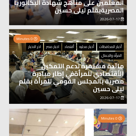
المعلمين على مناهج شهادة البكالوريا
المصريةبقلم ليلى حسين
2026-07-17
0 Minutes
أخبار المحافظات
أخبار محليه
أقتصاد
اخبار مصر
اخر الاخبار
المرأه والجمال
مائدة مستمرة لدعم التمكين
الأقتصادي للمرأةفي إطار مبادرة
مصرية بالمجلس القومي للمرأة بقلم
ليلى حسين
2026-07-17
2 Minutes