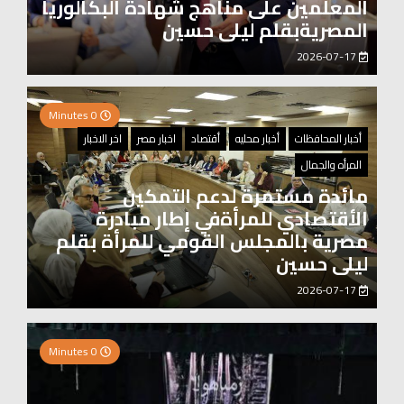
المعلمين على مناهج شهادة البكالوريا
المصريةبقلم ليلى حسين
2026-07-17
0 Minutes
أخبار المحافظات
أخبار محليه
أقتصاد
اخبار مصر
اخر الاخبار
المرأه والجمال
مائدة مستمرة لدعم التمكين
الأقتصادي للمرأةفي إطار مبادرة
مصرية بالمجلس القومي للمرأة بقلم
ليلى حسين
2026-07-17
0 Minutes