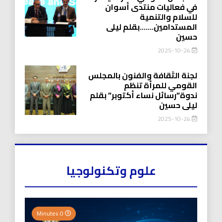
في فعاليات منتدى أسوان
للسلام والتنمية
المستدامين…….بقلم ليلى
حسين
2025-10-24
لجنة الثقافة والفنون بالمجلس
القومي للمرأة تنظم
ندوة”رسائل نساء أكتوبر” بقلم
ليلى حسين
2025-10-24
علوم وتكنولوجيا
0 Minutes