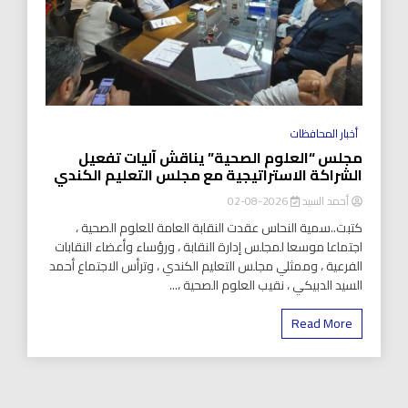
أخبار المحافظات
مجلس “العلوم الصحية” يناقش آليات تفعيل
الشراكة الاستراتيجية مع مجلس التعليم الكندي
أحمد السيد
2026-08-02
كتبت..سمية النحاس عقدت النقابة العامة للعلوم الصحية ،
اجتماعا موسعا لمجلس إدارة النقابة ، ورؤساء وأعضاء النقابات
الفرعية ، وممثلي مجلس التعليم الكندي ، وترأس الاجتماع أحمد
السيد الدبيكي ، نقيب العلوم الصحية ،...
Read More