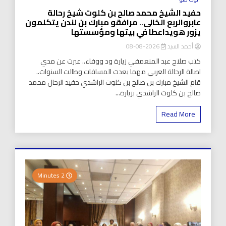
حفيد الشيخ محمد صالح بن كلوت شيخ رحالة
عابروالربع الخالى.. مرافقو مبارك بن لندن يتكلمون
يزور هويداعطا في بيتها ومؤسستها
أحمد السيد
2026-08-08
كتب صلاح عبد المنعمفي زيارة ود ووفاء.. عبرت عن مدي
اصالة الرحالة العربي مهما بعدت المسافات وطالت السنوات..
قام الشيخ مبارك بن صالح بن كلوت الراشدي حفيد الرحال محمد
صالح بن كلوت الراشدي بزيارة...
Read More
2 Minutes