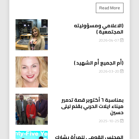
Read More
(الاعلامي ومسؤوليته
المجتمعية )
2026-04-07
(أُم الجميع أُم الشهيد )
2026-03-20
بمناسبة ٦ أكتوبر قصة تدمير
ميناء ايلات الحربي بقلم ليلى
حسين
2025-10-25
المجلس القومي للمرأة يشارك