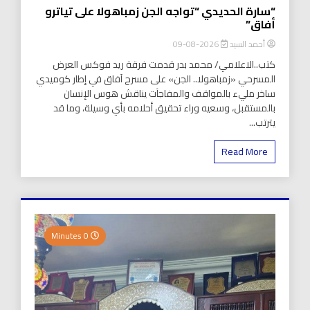
“سارة الحديدي “تواجه الجن زمباهولا على تياترو
أفاق”
أحمد السيد
2026-08-09
كتب..الاعلامي/ محمد بدر قدمت فرقة ريد فوكس العرض
المسرحي «زمباهولا.. الجن» على مسرح آفاق في إطار كوميدي
ساخر مليء بالمواقف والمفاجآت يناقش هوس الإنسان
بالمستقبل، وسعيه وراء تحقيق أحلامه بأي وسيلة، وما قد
يترتب...
Read More
0 Minutes