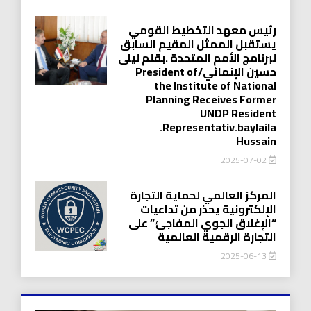
رئيس معهد التخطيط القومي
يستقبل الممثل المقيم السابق
لبرنامج الأمم المتحدة .بقلم ليلى
حسين الإنمائي/President of
the Institute of National
Planning Receives Former
UNDP Resident
.Representativ.baylaila
Hussain
2025-07-02
المركز العالمي لحماية التجارة
الإلكترونية يحذر من تداعيات
“الإغلاق الجوي المفاجئ” على
التجارة الرقمية العالمية
2025-06-13