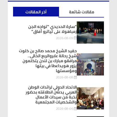
مقالات شائعة
آخر المقالات
“سارة الحديدي “تواجه الجن
زمباهولا على تياترو أفاق”
2026-08-09
حفيد الشيخ محمد صالح بن كلوت
شيخ رحالة عابروالربع الخالى..
مرافقو مبارك بن لندن يتكلمون
يزور هويداعطا في بيتها
ومؤسستها
2026-08-08
الاتحاد الدولي لرائدات الوطن
العربي يدشّن انطلاقته بحضور
نخبة من سيدات الأعمال
والشخصيات المجتمعية
2026-08-06