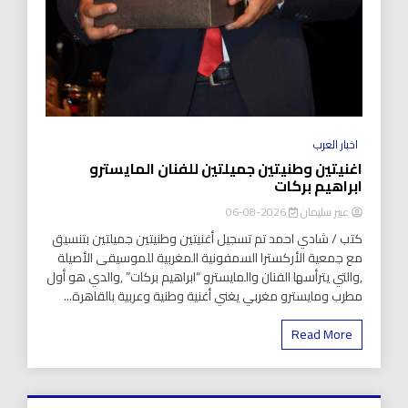
اخبار العرب
اغنيتين وطنيتين جميلتين للفنان المايسترو
ابراهيم بركات
عبير سليمان
2026-08-06
كتب / شادي احمد تم تسجيل أغنيتين وطنيتين جميلتين بتنسيق
مع جمعية الأركسترا السمفونية المغربية للموسيقى الأصيلة
,والتي يترأسها الفنان والمايسترو “ابراهيم بركات” ,والدي هو أول
مطرب ومايسترو مغربي يغني أغنية وطنية وعربية بالقاهرة...
Read More