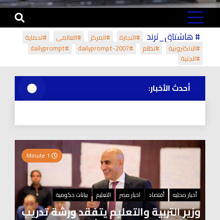
# هاشتاق_ترند
#التجارة
#المركز
#العالمي
#لحماية
#الالكترونية
#نظام
#dailyprompt-2007
#dailyprompt
#الجنية
أحدث الأخبار:
1 Minute
أخبار محليه
أقتصاد
اخبار مصر
التعليم
بيانات حكومية
وزير التربية والتعليم يتفقد ورشة تدريب