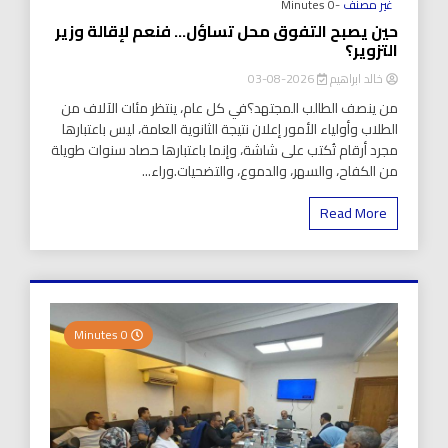
غير مصنف
-0 Minutes
حين يصبح التفوق محل تساؤل… فنعم لإقالة وزير
التزوير؟
خالد ابراهيم
2026-08-03
من ينصف الطالب المجتهد؟في كل عام، ينتظر مئات الآلاف من
الطلاب وأولياء الأمور إعلان نتيجة الثانوية العامة، ليس باعتبارها
مجرد أرقام تُكتب على شاشة، وإنما باعتبارها حصاد سنوات طويلة
من الكفاح، والسهر، والدموع، والتضحيات.وراء...
Read More
0 Minutes