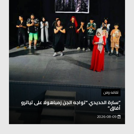
توك شو
حفيد الشيخ محمد صالح بن كلوت شيخ رحالة
عابروالربع الخالى.. مرافقو مبارك بن لندن يتكلمون
يزور هويداعطا في بيتها ومؤسستها
2026-08-08