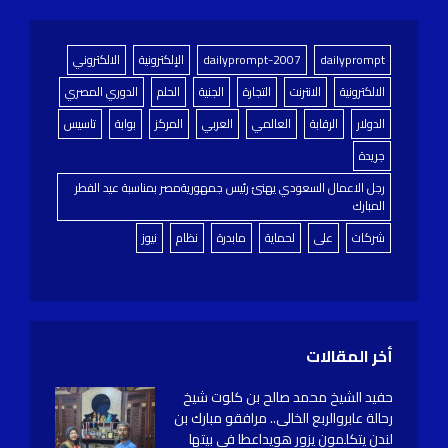
dailyprompt
dailyprompt-2007
الإلكترونية
الالكتروني
الالكترونية
الانترنت
التجارة
الجنية
الحلم
الدوري المصري
الدولار
الرقابة
العالمي
العربي
المركز
بوابة
تاسيس
جريدة
رجل الاعمال السعودي يهنئ رئيس جمهوريةمصر بمناسبة عيد الفطر
المبارك
شركات
على
لحماية
مابدرة
نظام
نيوز
أخر المقالات
حفيد الشيخ محمد صالح بن كلوت شيخ
رحالة عابروالربع الخالى.. مرافقو مبارك بن
لندن يتكلمون يزور هويداعطا في بيتها