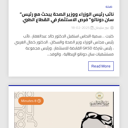
صحه
نائب رئيس الوزراء ووزير الصحة يبحث مع رئيس”
سان دوناتو” فرص الاستثمار في القطاع الطبي
عبير سليمان
2025-02-18
كتبت …سمية النحاس استقبل الدكتور خالد عبدالغفار ، نائب
رئيس مجلس الوزراء وزير الصحة والسكان ، الدكتور كمال الغريبي
، رئيس شركة GKSD القابضة للاستثمار ، ورئيس مجموعة
مستشفيات سان دوناتو الإيطالية ، والوفد...
Read More
8 Minutes