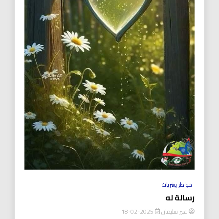
خواطر ونثريات
رسالة له
عبير سليمان
2025-02-18