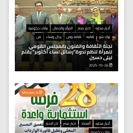
أخبار محليه
اخبار مصر
المرأه والجمال
بيانات حكومية
توك شو
ثقافه
ثقافه وفن
رجال ونساء
فن
لجنة الثقافة والفنون بالمجلس القومي
للمرأة تنظم ندوة”رسائل نساء أكتوبر” بقلم
ليلى حسين
2025-10-24
6 Minutes
أخبار محليه
أقتصاد
اخبار مصر
اخر الاخبار
بيانات حكومية