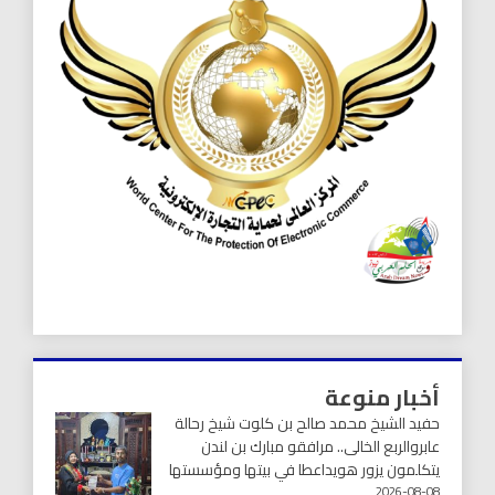
أخبار منوعة
حفيد الشيخ محمد صالح بن كلوت شيخ رحالة
عابروالربع الخالى.. مرافقو مبارك بن لندن
يتكلمون يزور هويداعطا في بيتها ومؤسستها
2026-08-08