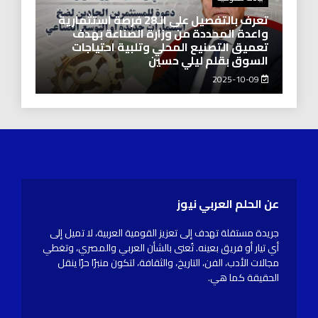
تعرف بالتفصيل على الـ28 فرصة استثمارية
واعدة المحددة من وزارة الصناعة بهدف
تعميق التصنيع المحلي وتلبية احتياجات
السوق بقلم ليلي حسين
2025-10-09
عن الحلم العربي نيوز
جريدة مستقلة تهدف إلى تعزيز القومية العربية، لا تميل إلى
أي تيار أو فريق بعينه. تُعنى بالشأن العربي والمصري، وتغطي
مجالات الأدب، الفن، التاريخ، والثقافة، لتكون منبرًا حرًا ينقل
الحقيقة كما هي.