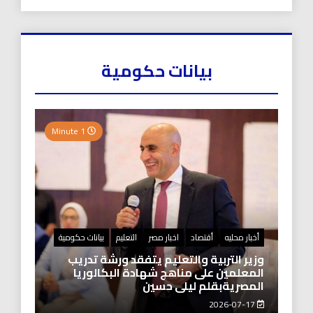
بيانات حكومية
1 Minute
أخبار محليه
أقتصاد
اخبار مصر
التعليم
بيانات حكومية
وزير التربية والتعليم يتفقد ورشة تدريب
المعلمين على مناهج شهادة البكالوريا
المصريةبقلم ليلى حسين
2026-07-17