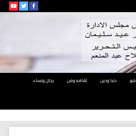
م
شو
دنيا ودين
ثقافه وفن
رجال ونساء