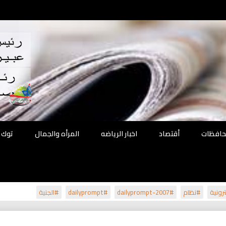
اقع
ة الحل
محافظات
أقتصاد
اخبار الرياضه
المرأه والجمال
توك 
رونية
#نظام
#dailyprompt-2007
#dailyprompt
#الجنية