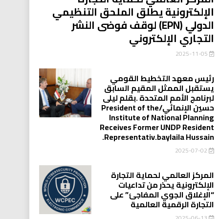
الإلكترونية يطلق الملحق التنظيمي
الدولي (EPN) لوقف فوضى النشر
التجاري الإلكتروني
2025-11-05
رئيس معهد التخطيط القومي
يستقبل الممثل المقيم السابق
لبرنامج الأمم المتحدة .بقلم ليلى
حسين الإنمائي/President of the
Institute of National Planning
Receives Former UNDP Resident
.Representativ.baylaila Hussain
2025-07-02
المركز العالمي لحماية التجارة
الإلكترونية يحذر من تداعيات
“الإغلاق الجوي المفاجئ” على
التجارة الرقمية العالمية
2025-06-13