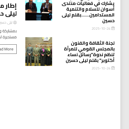
يشارك في فعاليات منتدى
إطار م
أسوان للسلام والتنمية
ليلى ح
المستدامين…….بقلم ليلى
حسين
ليلى حسي
2025-10-24
بمشاركة وا
مستديرة لد
لجنة الثقافة والفنون
بالمجلس القومي للمرأة
ad More
تنظم ندوة”رسائل نساء
أكتوبر” بقلم ليلى حسين
2025-10-24