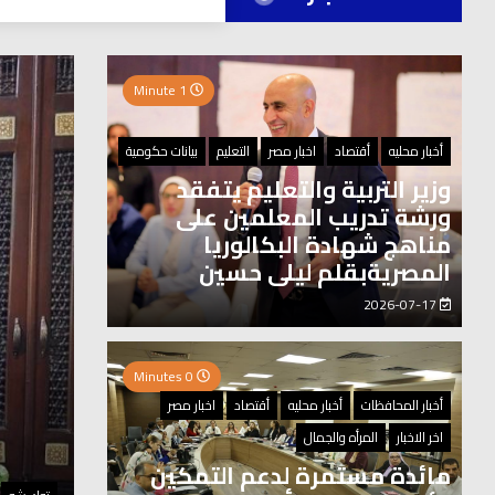
العر
1 Minute
0 Minutes
أخبار محليه
أقتصاد
اخبار مصر
التعليم
بيانات حكومية
وزير التربية والتعليم يتفقد
ورشة تدريب المعلمين على
مناهج شهادة البكالوريا
المصريةبقلم ليلى حسين
2026-07-17
0 Minutes
أخبار المحافظات
أخبار محليه
أقتصاد
اخبار مصر
اخر الاخبار
المرأه والجمال
مائدة مستمرة لدعم التمكين