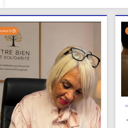
0 Minutes
ت
ولي (UICS-ICN) –