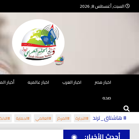
Ski
السبت, أغسطس 8, 2026
t
conten
جريدة مستقلة – صحافة تضيئ لك الو
جريد
اخبار مصر
اخبار العرب
اخبار عالميه
أخبار ال
صحه
# هاشتاق_ترند
#التجارة
#المركز
#العالمي
#لحماية
#الالكت
أحدث الأخبار: