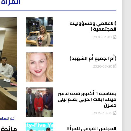
المرأه 
(الاعلامي ومسؤوليته
المجتمعية )
2026-04-07
(أُم الجميع أُم الشهيد )
2026-03-20
بمناسبة ٦ أكتوبر قصة تدمير
ميناء ايلات الحربي بقلم ليلى
حسين
2025-10-25
أخبار المحا
مائدة 
المجلس القومي للمرأة