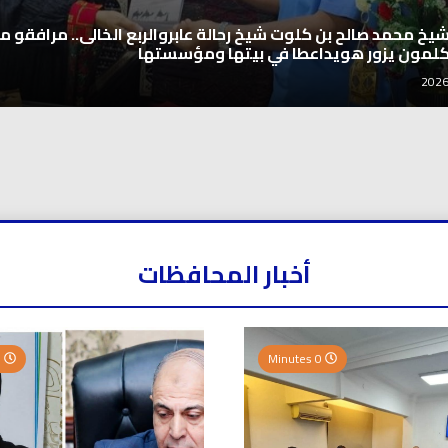
شيخ محمد صالح بن كلوت شيخ رحالة عابروالربع الخالى.. مرافقو مب
كلمون يزور هويداعطا في بيتها ومؤسستها
أخبار المحافظات
0 Minutes
0 Minutes