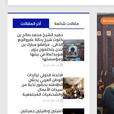
مقالات شائعة
آخر المقالات
حفيد الشيخ محمد صالح بن
كلوت شيخ رحالة عابروالربع
الخالى.. مرافقو مبارك بن
لندن يتكلمون يزور
هويداعطا في بيتها
ومؤسستها
2026-08-08
الاتحاد الدولي لرائدات
الوطن العربي يدشّن
انطلاقته بحضور نخبة من
سيدات الأعمال
والشخصيات المجتمعية
2026-08-06
اغنيتين وطنيتين جميلتين