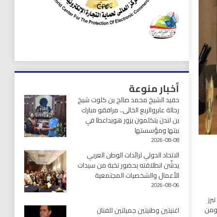
أخبار منوعة
حفيد الشيخ محمد صالح بن كلوت شيخ
رحالة عابروالربع الخالى.. مرافقو مبارك
بن لندن يتكلمون يزور هويداعطا في
بيتها ومؤسستها
2026-08-08
الاتحاد الدولي لرائدات الوطن العربي
يدشّن انطلاقته بحضور نخبة من سيدات
الأعمال والشخصيات المجتمعية
2026-08-06
برز
 ومن
اغنيتين وطنيتين جميلتين للفنان