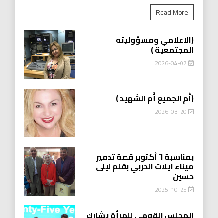
Read More
(الاعلامي ومسؤوليته
المجتمعية )
2026-04-07
(أُم الجميع أُم الشهيد )
2026-03-20
بمناسبة ٦ أكتوبر قصة تدمير
ميناء ايلات الحربي بقلم ليلى
حسين
2025-10-25
المجلس القومي للمرأة يشارك