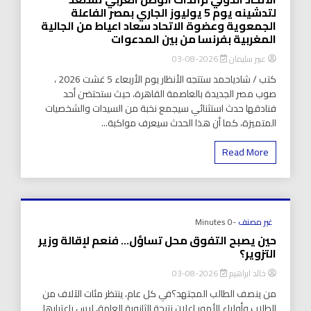
لتدشينه يوم 5 يوليوز الجاري بمصر الفاعلة
الجمعوية وعضوة الاتحاد سعاد اعياط من الجالية
المغربية بفرنسا من بين المدعوات
عبير سليمان
2026-08-03
كتب / شادياحمد ستتجه الأنظار يوم الأربعاء 5 غشت 2026 ،
صوب مصر الجديدة بالعاصمة القاهرة، حيث ستحتضن أحد
فنادقها حدث استثنائي سيجمع نخبة من السيدات والشخصيات
المتميزة، كما أن هذا الحدث سيعرف مواكبة...
Read More
غير مصنف
-0 Minutes
حين يصبح التفوق محل تساؤل… فنعم لإقالة وزير
التزوير؟
خالد ابراهيم
2026-08-03
من ينصف الطالب المجتهد؟في كل عام، ينتظر مئات الآلاف من
الطلاب وأولياء الأمور إعلان نتيجة الثانوية العامة، ليس باعتبارها