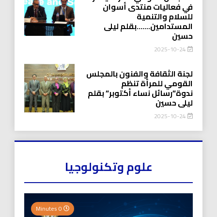
في فعاليات منتدى أسوان
للسلام والتنمية
المستدامين…….بقلم ليلى
حسين
2025-10-24
لجنة الثقافة والفنون بالمجلس
القومي للمرأة تنظم
ندوة”رسائل نساء أكتوبر” بقلم
ليلى حسين
2025-10-24
علوم وتكنولوجيا
0 Minutes