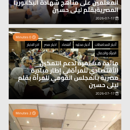
المعلمين على مناهج شهادة البكالوريا
المصريةبقلم ليلى حسين
2026-07-17
0 Minutes
أخبار المحافظات
أخبار محليه
أقتصاد
اخبار مصر
اخر الاخبار
المرأه والجمال
مائدة مستمرة لدعم التمكين
الأقتصادي للمرأةفي إطار مبادرة
مصرية بالمجلس القومي للمرأة بقلم
ليلى حسين
2026-07-17
2 Minutes