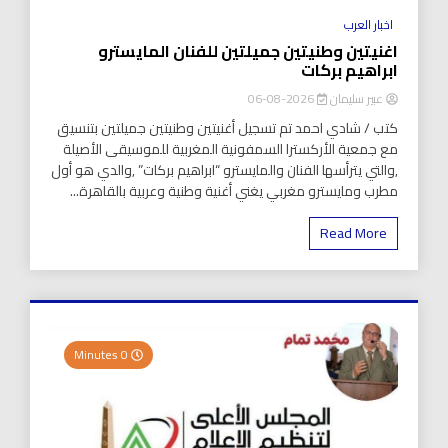
اخبار العرب
اغنيتين وطنيتين جميلتين للفنان المايسترو
ابراهيم بركات
عبير سليمان
2026-08-06
كتب / شادي احمد تم تسجيل أغنيتين وطنيتين جميلتين بتنسيق
مع جمعية الأركسترا السمفونية المغربية للموسيقى الأصيلة
,والتي يترأسها الفنان والمايسترو “ابراهيم بركات” ,والدي هو أول
مطرب ومايسترو مغربي يغني أغنية وطنية وعربية بالقاهرة...
Read More
0 Minutes