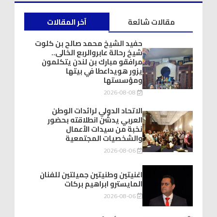
مقالات شائعة
آخر المقالات
حفيد الشيخ محمد صالح بن كلوت
شيخ رحالة عابروالربع الخالى..
مرافقو مبارك بن لندن يتكلمون
يزور هويداعطا في بيتها
ومؤسستها
2026-08-08
الاتحاد الدولي لرائدات الوطن
العربي يدشّن انطلاقته بحضور
نخبة من سيدات الأعمال
والشخصيات المجتمعية
2026-08-06
اغنيتين وطنيتين جميلتين للفنان
المايسترو ابراهيم بركات
2026-08-06