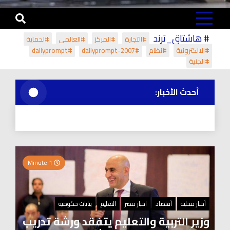
# هاشتاق_ترند
#التجارة
#المركز
#العالمي
#لحماية
#الالكترونية
#نظام
#dailyprompt-2007
#dailyprompt
#الجنية
أحدث الأخبار:
1 Minute
أخبار محليه
أقتصاد
اخبار مصر
التعليم
بيانات حكومية
وزير التربية والتعليم يتفقد ورشة تدريب