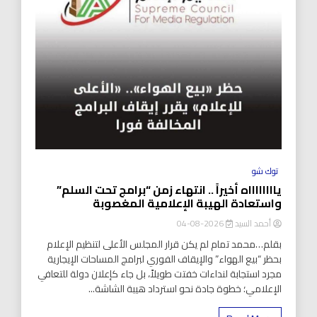
توك شو
يااااااااه أخيراً .. انتهاء زمن “برامج تحت السلم”
واستعادة الهيبة الإعلامية المغصوبة
أحمد السيد
2026-08-04
بقلم…محمد تمام لم يكن قرار المجلس الأعلى لتنظيم الإعلام
بحظر “بيع الهواء” والإيقاف الفوري لبرامج المساحات الإيجارية
مجرد استجابة لنداءات خفتت طويلاً، بل جاء كإعلان دولة للتعافي
الإعلامي؛ خطوة جادة نحو استرداد هيبة الشاشة...