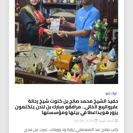
توك شو
حفيد الشيخ محمد صالح بن كلوت شيخ رحالة
عابروالربع الخالى.. مرافقو مبارك بن لندن يتكلمون
يزور هويداعطا في بيتها ومؤسستها
أحمد السيد
2026-08-08
كتب صلاح عبد المنعمفي زيارة ود ووفاء.. عبرت عن مدي