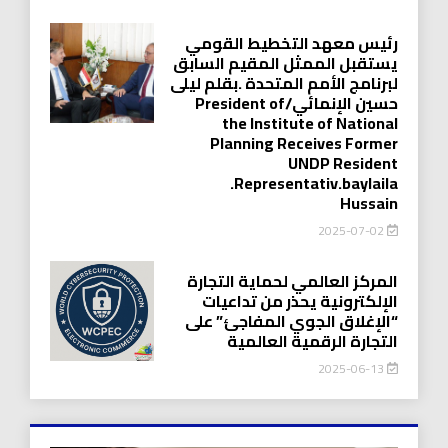
رئيس معهد التخطيط القومي
يستقبل الممثل المقيم السابق
لبرنامج الأمم المتحدة .بقلم ليلى
حسين الإنمائي/President of
the Institute of National
Planning Receives Former
UNDP Resident
.Representativ.baylaila
Hussain
2025-07-02
المركز العالمي لحماية التجارة
الإلكترونية يحذر من تداعيات
“الإغلاق الجوي المفاجئ” على
التجارة الرقمية العالمية
2025-06-13