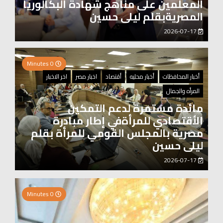
المعلمين على مناهج شهادة البكالوريا
المصريةبقلم ليلى حسين
2026-07-17
0 Minutes
أخبار المحافظات
أخبار محليه
أقتصاد
اخبار مصر
اخر الاخبار
المرأه والجمال
مائدة مستمرة لدعم التمكين
الأقتصادي للمرأةفي إطار مبادرة
مصرية بالمجلس القومي للمرأة بقلم
ليلى حسين
2026-07-17
0 Minutes