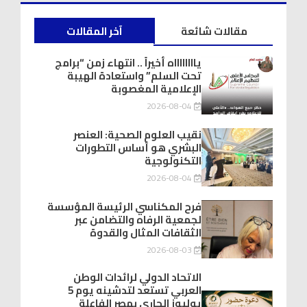
مقالات شائعة
آخر المقالات
يااااااااه أخيراً .. انتهاء زمن “برامج
تحت السلم” واستعادة الهيبة
الإعلامية المغصوبة
2026-08-04
نقيب العلوم الصحية: العنصر
البشري هو أساس التطورات
التكنولوجية
2026-08-04
فرح المكناسي الرئيسة المؤسسة
لجمعية الرفاه والتضامن عبر
الثقافات المثال والقدوة
2026-08-03
الاتحاد الدولي لرائدات الوطن
العربي تستعد لتدشينه يوم 5
يوليوز الجاري بمصر الفاعلة