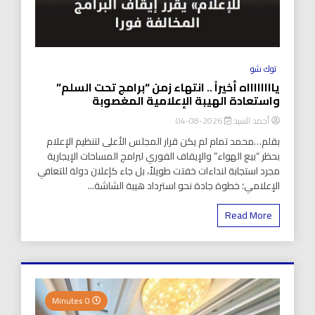
توك شو
يااااااااه أخيراً .. انتهاء زمن “برامج تحت السلم”
واستعادة الهيبة الإعلامية المغصوبة
أحمد السيد
2026-08-04
بقلم…محمد تمام لم يكن قرار المجلس الأعلى لتنظيم الإعلام
بحظر “بيع الهواء” والإيقاف الفوري لبرامج المساحات الإيجارية
مجرد استجابة لنداءات خفتت طويلاً، بل جاء كإعلان دولة للتعافي
الإعلامي؛ خطوة جادة نحو استرداد هيبة الشاشة...
Read More
0 Minutes