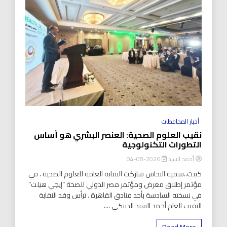
أخبار المحافظات
نقيب العلوم الصحية: العنصر البشري هو أساس
التطورات التكنولوجية
أحمد السيد
2026-08-04
كتبت..سمية النحاس شاركت النقابة العامة للعلوم الصحية ، في
مؤتمر إطلاق معرض ومؤتمر مصر الدولي للصحة “إيجي هيلث”
في نسخته السادسة بأحد فنادق القاهرة . ترأس وفد النقابة
النقيب العام أحمد السيد الدبيكي ،...
Read More