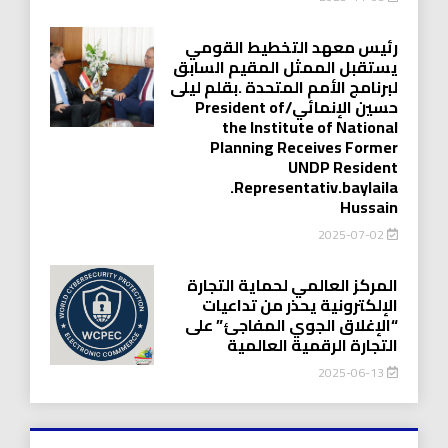
رئيس معهد التخطيط القومي
يستقبل الممثل المقيم السابق
لبرنامج الأمم المتحدة .بقلم ليلى
حسين الإنمائي/President of
the Institute of National
Planning Receives Former
UNDP Resident
.Representativ.baylaila
Hussain
2025-07-02
المركز العالمي لحماية التجارة
الإلكترونية يحذر من تداعيات
“الإغلاق الجوي المفاجئ” على
التجارة الرقمية العالمية
2025-06-13