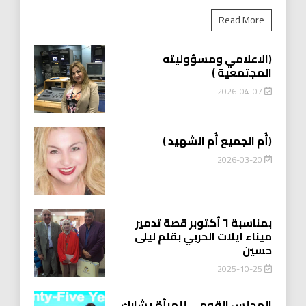
Read More
(الاعلامي ومسؤوليته
المجتمعية )
2026-04-07
(أُم الجميع أُم الشهيد )
2026-03-20
بمناسبة ٦ أكتوبر قصة تدمير
ميناء ايلات الحربي بقلم ليلى
حسين
2025-10-25
المجلس القومي للمرأة يشارك