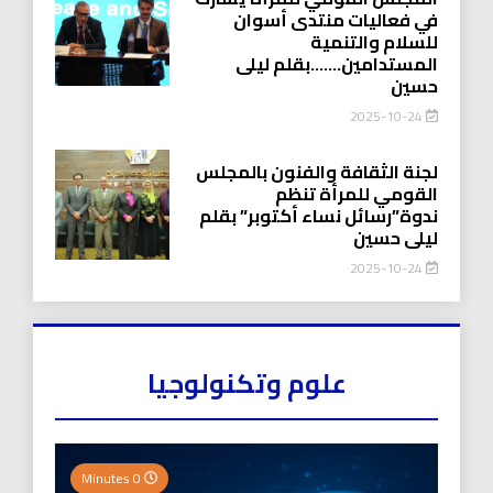
في فعاليات منتدى أسوان
للسلام والتنمية
المستدامين…….بقلم ليلى
حسين
2025-10-24
لجنة الثقافة والفنون بالمجلس
القومي للمرأة تنظم
ندوة”رسائل نساء أكتوبر” بقلم
ليلى حسين
2025-10-24
علوم وتكنولوجيا
0 Minutes