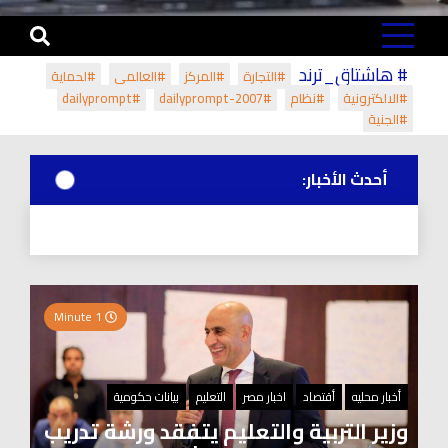
# هاشتاق_ترند
#التجارة
#المركز
#العالمي
#لحماية
#الالكترونية
#نظام
#dailyprompt-2007
#dailyprompt
#الجنية
أحدث الأخبار:
1 Minute
أخبار محليه
أقتصاد
اخبار مصر
التعليم
بيانات حكومية
وزير التربية والتعليم يتفقد ورشة تدريب