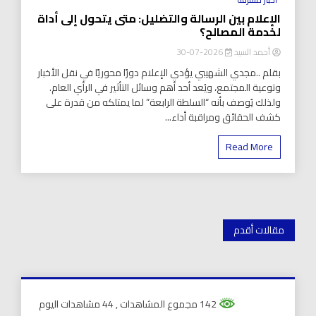
الإعلام بين الرسالة والتضليل: متى يتحول إلى أداة
لخدمة المصالح؟
أحمد السيد
2026-07-30
بقلم ..مجدي الشهيبي يؤدي الإعلام دورًا محوريًا في نقل الأخبار
وتوعية المجتمع، ويُعد أحد أهم وسائل التأثير في الرأي العام.
ولذلك يُوصف بأنه “السلطة الرابعة” لما يمتلكه من قدرة على
كشف الحقائق ومراقبة أداء...
Read More
تصفّح
مقالات أقدم
المقالات
142 مجموع المشاهدات
, 44 مشاهدات اليوم