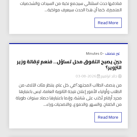
فنادقها حدث استثنائي سيجمع نخبة من السيدات والشخصيات
المتميزة، كما أن هذا الحدث سيعرف مواكبة...
Read More
غير مصنف
-0 Minutes
حين يصبح التفوق محل تساؤل… فنعم لإقالة وزير
التزوير؟
خالد ابراهيم
2026-08-03
من ينصف الطالب المجتهد؟في كل عام، ينتظر مئات الآلاف من
الطلاب وأولياء الأمور إعلان نتيجة الثانوية العامة، ليس باعتبارها
مجرد أرقام تُكتب على شاشة، وإنما باعتبارها حصاد سنوات طويلة
من الكفاح، والسهر، والدموع، والتضحيات.وراء...
Read More