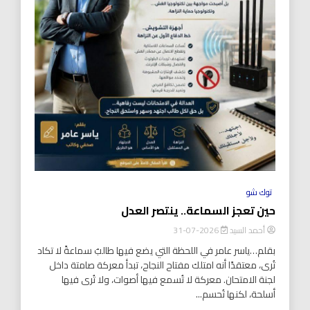
توك شو
حين تعجز السماعة.. ينتصر العدل
أحمد السيد
2026-07-31
بقلم…ياسر عامر في اللحظة التي يضع فيها طالبٌ سماعةً لا تكاد
تُرى، معتقدًا أنه امتلك مفتاح النجاح، تبدأ معركة صامتة داخل
لجنة الامتحان. معركة لا تُسمع فيها أصوات، ولا تُرى فيها
أسلحة، لكنها تُحسم...