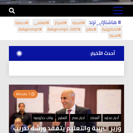
# هاشتاق_ترند
#التجارة
#المركز
#العالمي
#لحماية
#الالكترونية
#نظام
#dailyprompt-2007
#dailyprompt
#الجنية
أحدث الأخبار:
1 Minute
أخبار محليه
أقتصاد
اخبار مصر
التعليم
بيانات حكومية
وزير التربية والتعليم يتفقد ورشة تدريب