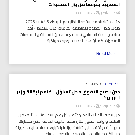
المغربية بفرنسا من بين المدعوات
عبير سليمان
2026-08-03
كتب / شادياحمد ستتجه الأنظار يوم الأربعاء 5 غشت 2026 ،
صوب مصر الجديدة بالعاصمة القاهرة، حيث ستحتضن أحد
فنادقها حدث استثنائي سيجمع نخبة من السيدات والشخصيات
المتميزة، كما أن هذا الحدث سيعرف مواكبة...
Read More
غير مصنف
-0 Minutes
حين يصبح التفوق محل تساؤل… فنعم لإقالة وزير
التزوير؟
خالد ابراهيم
2026-08-03
من ينصف الطالب المجتهد؟في كل عام، ينتظر مئات الآلاف من
الطلاب وأولياء الأمور إعلان نتيجة الثانوية العامة، ليس باعتبارها
مجرد أرقام تُكتب على شاشة، وإنما باعتبارها حصاد سنوات طويلة
من الكفاح، والسهر، والدموع، والتضحيات.وراء...