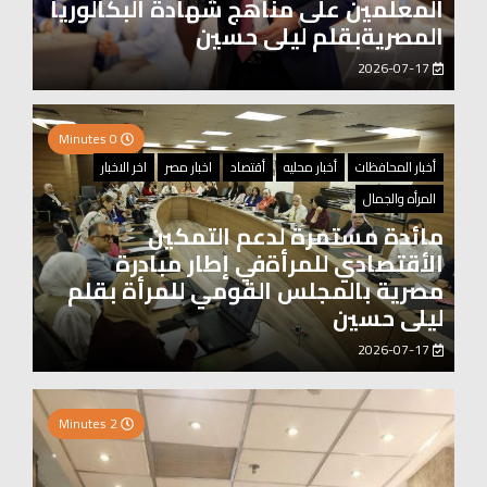
المعلمين على مناهج شهادة البكالوريا
المصريةبقلم ليلى حسين
2026-07-17
0 Minutes
أخبار المحافظات
أخبار محليه
أقتصاد
اخبار مصر
اخر الاخبار
المرأه والجمال
مائدة مستمرة لدعم التمكين
الأقتصادي للمرأةفي إطار مبادرة
مصرية بالمجلس القومي للمرأة بقلم
ليلى حسين
2026-07-17
0 Minutes