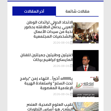
مقالات شائعة
آخر المقالات
الاتحاد الدولي لرائدات الوطن
العربي يدشّن انطلاقته بحضور
نخبة من سيدات الأعمال
والشخصيات المجتمعية
2026-08-06
اغنيتين وطنيتين جميلتين للفنان
المايسترو ابراهيم بركات
2026-08-06
يااااااااه أخيراً .. انتهاء زمن “برامج
تحت السلم” واستعادة الهيبة
الإعلامية المغصوبة
2026-08-04
نقيب العلوم الصحية: العنصر
البشري هو أساس التطورات