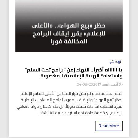
توك شو
يااااااااه أخيراً .. انتهاء زمن “برامج تحت السلم”
واستعادة الهيبة الإعلامية المغصوبة
أحمد السيد
2026-08-04
بقلم…محمد تمام لم يكن قرار المجلس الأعلى لتنظيم الإعلام
بحظر “بيع الهواء” والإيقاف الفوري لبرامج المساحات الإيجارية
مجرد استجابة لنداءات خفتت طويلاً، بل جاء كإعلان دولة للتعافي
الإعلامي؛ خطوة جادة نحو استرداد هيبة الشاشة...
Read More