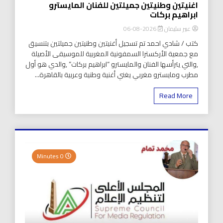
اغنيتين وطنيتين جميلتين للفنان المايسترو
ابراهيم بركات
عبير سليمان
2026-08-06
كتب / شادي احمد تم تسجيل أغنيتين وطنيتين جميلتين بتنسيق
مع جمعية الأركسترا السمفونية المغربية للموسيقى الأصيلة
,والتي يترأسها الفنان والمايسترو “ابراهيم بركات” ,والدي هو أول
مطرب ومايسترو مغربي يغني أغنية وطنية وعربية بالقاهرة...
Read More
0 Minutes