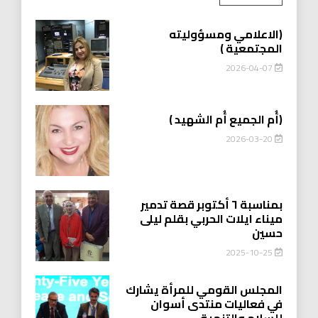
(الاعلامي ومسؤوليته
المجتمعية )
2026-04-07
(أُم الجميع أُم الشهيد )
2026-03-20
بمناسبة ٦ أكتوبر قصة تدمير
ميناء ايلات الحربي بقلم ليلى
حسين
2025-10-25
المجلس القومي للمرأة يشارك
في فعاليات منتدى أسوان
للسلام والتنمية