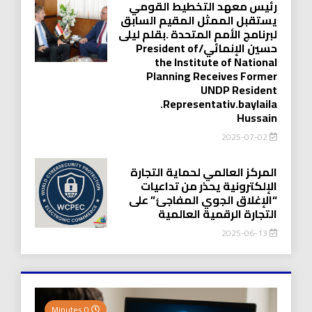
رئيس معهد التخطيط القومي
يستقبل الممثل المقيم السابق
لبرنامج الأمم المتحدة .بقلم ليلى
حسين الإنمائي/President of
the Institute of National
Planning Receives Former
UNDP Resident
.Representativ.baylaila
Hussain
2025-07-02
المركز العالمي لحماية التجارة
الإلكترونية يحذر من تداعيات
“الإغلاق الجوي المفاجئ” على
التجارة الرقمية العالمية
2025-06-13
0 Minutes