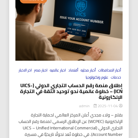
أخبار المحافظات
أخبار محليه
أقتصاد
اخبار عالميه
اخبار مصر
اخر الاخبار
خدمات
علوم وتكنولوجيا
إطلاق منصة رقم الحساب التجاري الدولي (UICS-
ICN) – خطوة عالمية نحو توحيد الثقة في التجارة
الإلكترونية
2025-11-04
admin
بقلم – ولاء مجدي أعلن المركز العالمي لحماية التجارة
الإلكترونية (WCPEC) عن الإطلاق الرسمي لمنصة رقم الحساب
التجاري الدولي (UICS – Unified International Commercial
Account Number). في خطوة تُعد تحولًا تاريخيًا في مسيرة