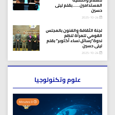
المستدامين…….بقلم ليلى
حسين
2025-10-24
لجنة الثقافة والفنون بالمجلس
القومي للمرأة تنظم
ندوة”رسائل نساء أكتوبر” بقلم
ليلى حسين
2025-10-24
علوم وتكنولوجيا
0 Minutes