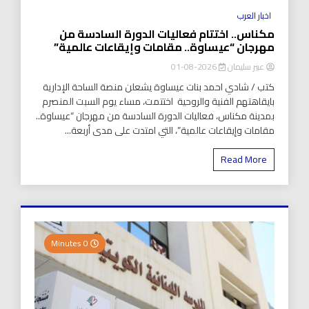
اخبار العرب
مكناس.. اختتام فعاليات الدورة السادسة من
مهرجان “عيساوة.. مقامات وإيقاعات عالمية”
عبير سليمان
2026-08-01
كتب / شادي احمد بنات عيساوة يشعلن منصة الساحة الإدارية
بايقاهتهم الفنية والروحية اختتمت، مساء يوم السبت المنصرم
بمدينة مكناس، فعاليات الدورة السادسة من مهرجان “عيساوة..
مقامات وإيقاعات عالمية”، التي امتدت على مدى أربعة...
Read More
0 Minutes