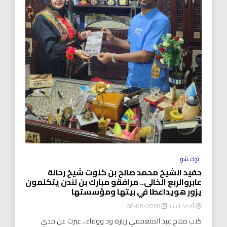
توك شو
حفيد الشيخ محمد صالح بن كلوت شيخ رحالة
عابروالربع الخالى.. مرافقو مبارك بن لندن يتكلمون
يزور هويداعطا في بيتها ومؤسستها
أحمد السيد
2026-08-08
كتب صلاح عبد المنعمفي زيارة ود ووفاء.. عبرت عن مدي