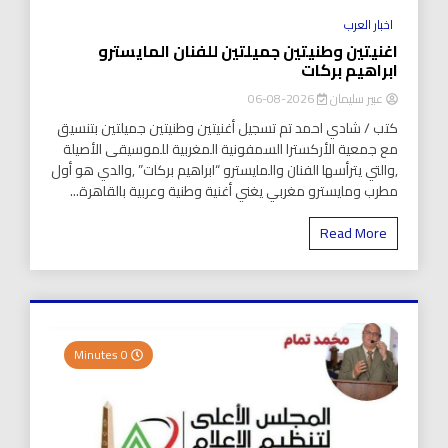
اخبار العرب
اغنيتين وطنيتين جميلتين للفنان المايسترو
ابراهيم بركات
عبير سليمان
2026-08-06
كتب / شادي احمد تم تسجيل أغنيتين وطنيتين جميلتين بتنسيق
مع جمعية الأركسترا السمفونية المغربية للموسيقى الأصيلة
,والتي يترأسها الفنان والمايسترو “ابراهيم بركات” ,والدي هو أول
مطرب ومايسترو مغربي يغني أغنية وطنية وعربية بالقاهرة...
Read More
0 Minutes