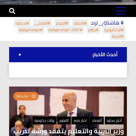
# هاشتاق_ترند
#التجارة
#المركز
#العالمي
#لحماية
#الالكترونية
#نظام
#dailyprompt-2007
#dailyprompt
#الجنية
أحدث الأخبار:
1 Minute
أخبار محليه
أقتصاد
اخبار مصر
التعليم
بيانات حكومية
وزير التربية والتعليم يتفقد ورشة تدريب