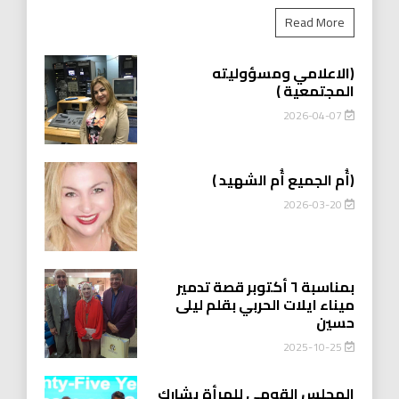
Read More
(الاعلامي ومسؤوليته
المجتمعية )
2026-04-07
(أُم الجميع أُم الشهيد )
2026-03-20
بمناسبة ٦ أكتوبر قصة تدمير
ميناء ايلات الحربي بقلم ليلى
حسين
2025-10-25
المجلس القومي للمرأة يشارك