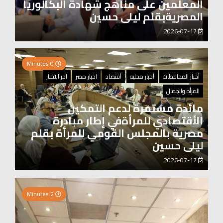
المعلمين على مناهج شهادة البكالوريا
المصريةبقلم ليلى حسين
2026-07-17
0 Minutes
أخبار المحافظات
أخبار محليه
أقتصاد
اخبار مصر
اخر الاخبار
المرأه والجمال
مائدة مستمرة لدعم التمكين
الأقتصادي للمرأةفي إطار مبادرة
مصرية بالمجلس القومي للمرأة بقلم
ليلى حسين
2026-07-17
2 Minutes