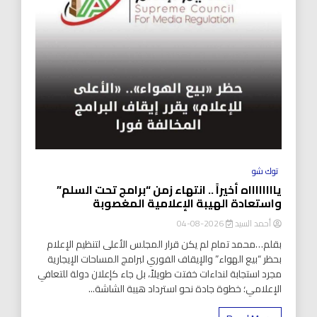
توك شو
يااااااااه أخيراً .. انتهاء زمن “برامج تحت السلم”
واستعادة الهيبة الإعلامية المغصوبة
أحمد السيد
2026-08-04
بقلم…محمد تمام لم يكن قرار المجلس الأعلى لتنظيم الإعلام
بحظر “بيع الهواء” والإيقاف الفوري لبرامج المساحات الإيجارية
مجرد استجابة لنداءات خفتت طويلاً، بل جاء كإعلان دولة للتعافي
الإعلامي؛ خطوة جادة نحو استرداد هيبة الشاشة...