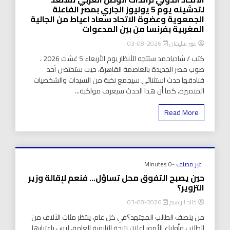
لتدشينه يوم 5 يوليوز الجاري بمصر الفاعلة
الجمعوية وعضوة الاتحاد سعاد اعياط من الجالية
المغربية بفرنسا من بين المدعوات
عبير سليمان
2026-08-03
كتب / شادياحمد ستتجه الأنظار يوم الأربعاء 5 غشت 2026 ،
صوب مصر الجديدة بالعاصمة القاهرة، حيث ستحتضن أحد
فنادقها حدث استثنائي سيجمع نخبة من السيدات والشخصيات
المتميزة، كما أن هذا الحدث سيعرف مواكبة...
Read More
غير مصنف
-0 Minutes
حين يصبح التفوق محل تساؤل… فنعم لإقالة وزير
التزوير؟
خالد ابراهيم
2026-08-03
من ينصف الطالب المجتهد؟في كل عام، ينتظر مئات الآلاف من
الطلاب وأولياء الأمور إعلان نتيجة الثانوية العامة، ليس باعتبارها