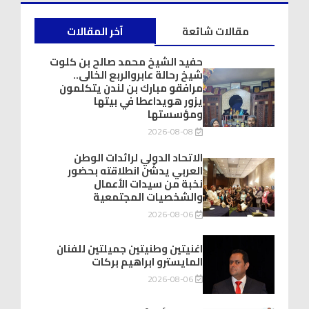
مقالات شائعة
آخر المقالات
حفيد الشيخ محمد صالح بن كلوت
شيخ رحالة عابروالربع الخالى..
مرافقو مبارك بن لندن يتكلمون
يزور هويداعطا في بيتها
ومؤسستها
2026-08-08
الاتحاد الدولي لرائدات الوطن
العربي يدشّن انطلاقته بحضور
نخبة من سيدات الأعمال
والشخصيات المجتمعية
2026-08-06
اغنيتين وطنيتين جميلتين للفنان
المايسترو ابراهيم بركات
2026-08-06