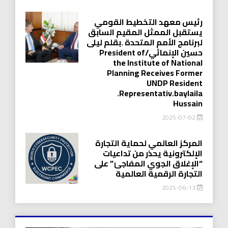
رئيس معهد التخطيط القومي
يستقبل الممثل المقيم السابق
لبرنامج الأمم المتحدة .بقلم ليلى
حسين الإنمائي/President of
the Institute of National
Planning Receives Former
UNDP Resident
.Representativ.baylaila
Hussain
2025-07-02
المركز العالمي لحماية التجارة
الإلكترونية يحذر من تداعيات
“الإغلاق الجوي المفاجئ” على
التجارة الرقمية العالمية
2025-06-13