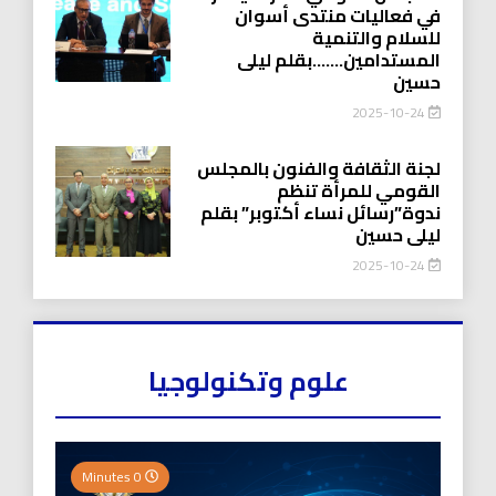
في فعاليات منتدى أسوان
للسلام والتنمية
المستدامين…….بقلم ليلى
حسين
2025-10-24
لجنة الثقافة والفنون بالمجلس
القومي للمرأة تنظم
ندوة”رسائل نساء أكتوبر” بقلم
ليلى حسين
2025-10-24
علوم وتكنولوجيا
0 Minutes