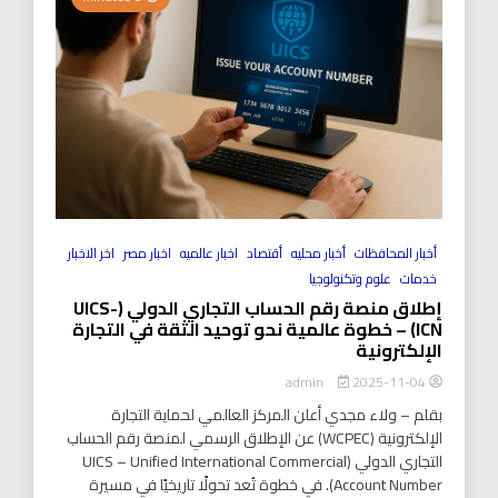
أخبار المحافظات
أخبار محليه
أقتصاد
اخبار عالميه
اخبار مصر
اخر الاخبار
خدمات
علوم وتكنولوجيا
إطلاق منصة رقم الحساب التجاري الدولي (UICS-
ICN) – خطوة عالمية نحو توحيد الثقة في التجارة
الإلكترونية
2025-11-04
admin
بقلم – ولاء مجدي أعلن المركز العالمي لحماية التجارة
الإلكترونية (WCPEC) عن الإطلاق الرسمي لمنصة رقم الحساب
التجاري الدولي (UICS – Unified International Commercial
Account Number). في خطوة تُعد تحولًا تاريخيًا في مسيرة