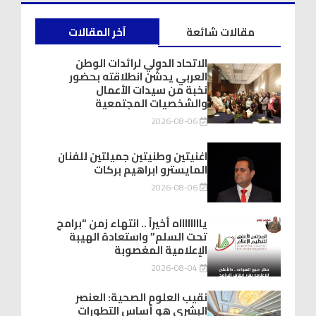
مقالات شائعة
آخر المقالات
الاتحاد الدولي لرائدات الوطن
العربي يدشّن انطلاقته بحضور
نخبة من سيدات الأعمال
والشخصيات المجتمعية
2026-08-06
اغنيتين وطنيتين جميلتين للفنان
المايسترو ابراهيم بركات
2026-08-06
يااااااااه أخيراً .. انتهاء زمن “برامج
تحت السلم” واستعادة الهيبة
الإعلامية المغصوبة
2026-08-04
نقيب العلوم الصحية: العنصر
البشري هو أساس التطورات