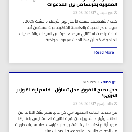
المغربية بفرنسا من بين المدعوات
عبير سليمان
2026-08-03
كتب / شادياحمد ستتجه الأنظار يوم الأربعاء 5 غشت 2026 ،
صوب مصر الجديدة بالعاصمة القاهرة، حيث ستحتضن أحد
فنادقها حدث استثنائي سيجمع نخبة من السيدات والشخصيات
المتميزة، كما أن هذا الحدث سيعرف مواكبة...
Read More
غير مصنف
-0 Minutes
حين يصبح التفوق محل تساؤل… فنعم لإقالة وزير
التزوير؟
خالد ابراهيم
2026-08-03
من ينصف الطالب المجتهد؟في كل عام، ينتظر مئات الآلاف من
الطلاب وأولياء الأمور إعلان نتيجة الثانوية العامة، ليس باعتبارها
مجرد أرقام تُكتب على شاشة، وإنما باعتبارها حصاد سنوات طويلة
من الكفاح، والسهر، والدموع، والتضحيات.وراء...