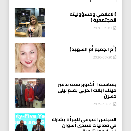
(الاعلامي ومسؤوليته
المجتمعية )
2026-04-07
(أُم الجميع أُم الشهيد )
2026-03-20
بمناسبة ٦ أكتوبر قصة تدمير
ميناء ايلات الحربي بقلم ليلى
حسين
2025-10-25
المجلس القومي للمرأة يشارك
في فعاليات منتدى أسوان
للسلام والتنمية