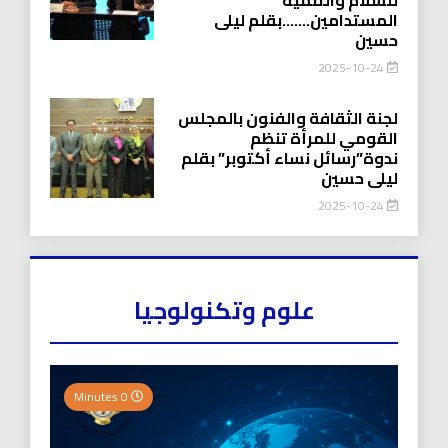
المستدامين…….بقلم ليلى
حسين
2025-10-24
لجنة الثقافة والفنون بالمجلس
القومي للمرأة تنظم
ندوة”رسائل نساء أكتوبر” بقلم
ليلى حسين
2025-10-24
علوم وتكنولوجيا
0 Minutes