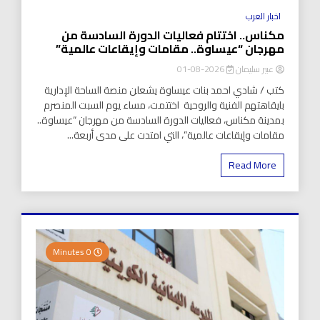
اخبار العرب
مكناس.. اختتام فعاليات الدورة السادسة من
مهرجان “عيساوة.. مقامات وإيقاعات عالمية”
عبير سليمان
2026-08-01
كتب / شادي احمد بنات عيساوة يشعلن منصة الساحة الإدارية
بايقاهتهم الفنية والروحية اختتمت، مساء يوم السبت المنصرم
بمدينة مكناس، فعاليات الدورة السادسة من مهرجان “عيساوة..
مقامات وإيقاعات عالمية”، التي امتدت على مدى أربعة...
Read More
0 Minutes