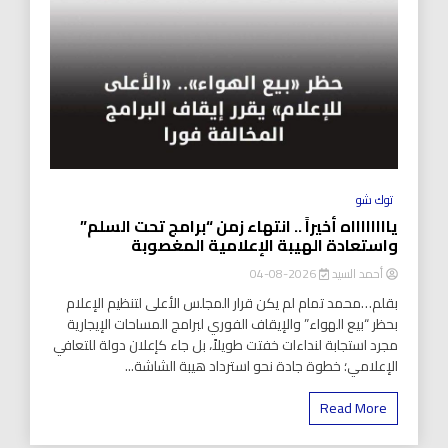
توك شو
يااااااااه أخيراً .. انتهاء زمن “برامج تحت السلم”
واستعادة الهيبة الإعلامية المغصوبة
أحمد السيد
2026-08-04
بقلم…محمد تمام لم يكن قرار المجلس الأعلى لتنظيم الإعلام
بحظر “بيع الهواء” والإيقاف الفوري لبرامج المساحات الإيجارية
مجرد استجابة لنداءات خفتت طويلاً، بل جاء كإعلان دولة للتعافي
الإعلامي؛ خطوة جادة نحو استرداد هيبة الشاشة...
Read More