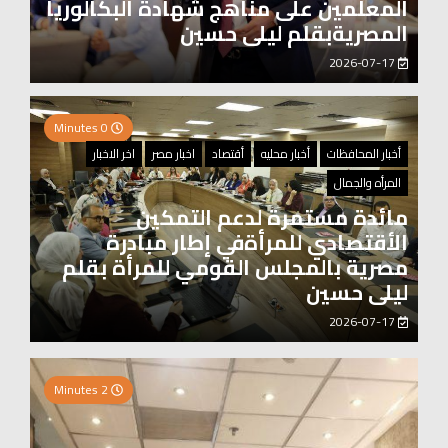
المعلمين على مناهج شهادة البكالوريا
المصريةبقلم ليلى حسين
2026-07-17
0 Minutes
أخبار المحافظات
أخبار محليه
أقتصاد
اخبار مصر
اخر الاخبار
المرأه والجمال
مائدة مستمرة لدعم التمكين
الأقتصادي للمرأةفي إطار مبادرة
مصرية بالمجلس القومي للمرأة بقلم
ليلى حسين
2026-07-17
0 Minutes