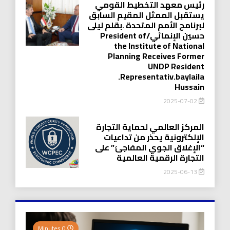
رئيس معهد التخطيط القومي
يستقبل الممثل المقيم السابق
لبرنامج الأمم المتحدة .بقلم ليلى
حسين الإنمائي/President of
the Institute of National
Planning Receives Former
UNDP Resident
.Representativ.baylaila
Hussain
2025-07-02
المركز العالمي لحماية التجارة
الإلكترونية يحذر من تداعيات
“الإغلاق الجوي المفاجئ” على
التجارة الرقمية العالمية
2025-06-13
0 Minutes