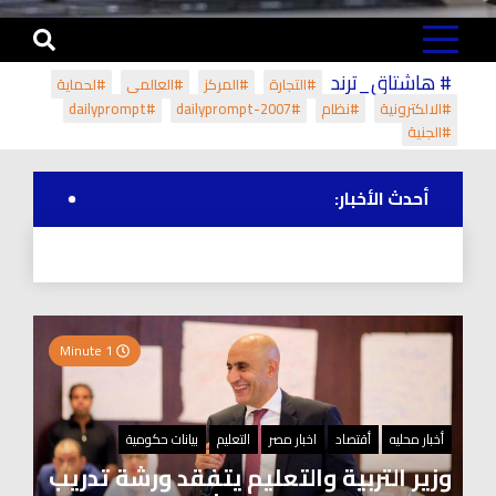
# هاشتاق_ترند
#التجارة
#المركز
#العالمي
#لحماية
#الالكترونية
#نظام
#dailyprompt-2007
#dailyprompt
#الجنية
أحدث الأخبار:
1 Minute
أخبار محليه
أقتصاد
اخبار مصر
التعليم
بيانات حكومية
وزير التربية والتعليم يتفقد ورشة تدريب