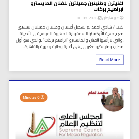
اغنيتين وطنيتين جميلتين للفنان المايسترو
ابراهيم بركات
عبير سليمان
2026-08-06
كتب / شادي احمد تم تسجيل أغنيتين وطنيتين جميلتين بتنسيق
مع جمعية الأركسترا السمفونية المغربية للموسيقى الأصيلة
,والتي يترأسها الفنان والمايسترو “ابراهيم بركات” ,والدي هو أول
مطرب ومايسترو مغربي يغني أغنية وطنية وعربية بالقاهرة...
Read More
0 Minutes