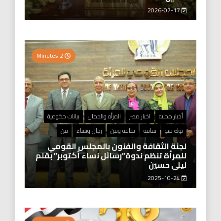
2026-07-17
2 Minutes
أخبار محليه
اخبار مصر
المرأه والجمال
بيانات حكومية
توك شو
ثقافه
ثقافه وفن
رجال ونساء
فن
لجنة الثقافة والفنون بالمجلس القومي
للمرأة تنظم ندوة”رسائل نساء أكتوبر” بقلم
ليلى حسين
2025-10-24