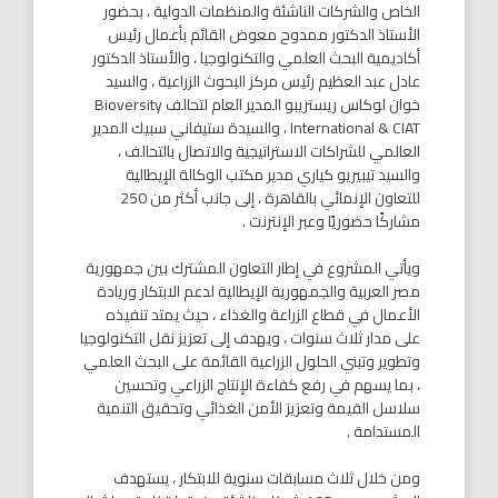
الخاص والشركات الناشئة والمنظمات الدولية ، بحضور
الأستاذ الدكتور ممدوح معوض القائم بأعمال رئيس
أكاديمية البحث العلمي والتكنولوجيا ، والأستاذ الدكتور
عادل عبد العظيم رئيس مركز البحوث الزراعية ، والسيد
خوان لوكاس ريستريبو المدير العام لتحالف Bioversity
International & CIAT ، والسيدة ستيفاني سبيك المدير
العالمي للشراكات الاستراتيجية والاتصال بالتحالف ،
والسيد تيبيريو كياري مدير مكتب الوكالة الإيطالية
للتعاون الإنمائي بالقاهرة ، إلى جانب أكثر من 250
مشاركًا حضوريًا وعبر الإنترنت .
ويأتي المشروع في إطار التعاون المشترك بين جمهورية
مصر العربية والجمهورية الإيطالية لدعم الابتكار وريادة
الأعمال في قطاع الزراعة والغذاء ، حيث يمتد تنفيذه
على مدار ثلاث سنوات ، ويهدف إلى تعزيز نقل التكنولوجيا
وتطوير وتبني الحلول الزراعية القائمة على البحث العلمي
، بما يسهم في رفع كفاءة الإنتاج الزراعي وتحسين
سلاسل القيمة وتعزيز الأمن الغذائي وتحقيق التنمية
المستدامة .
ومن خلال ثلاث مسابقات سنوية للابتكار ، يستهدف