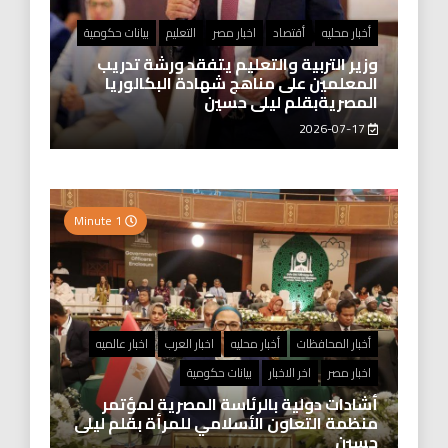
أخبار محليه
أقتصاد
اخبار مصر
التعليم
بيانات حكومية
وزير التربية والتعليم يتفقد ورشة تدريب
المعلمين على مناهج شهادة البكالوريا
المصريةبقلم ليلى حسين
2026-07-17
1 Minute
أخبار المحافظات
أخبار محليه
اخبار العرب
اخبار عالميه
اخبار مصر
اخر الاخبار
بيانات حكومية
أشادات دولية بالرئاسة المصرية لمؤتمر
منظمة التعاون الأسلامي للمرأة بقلم ليلى
حسين