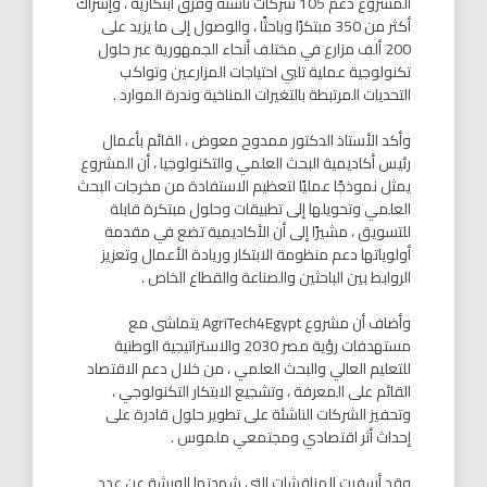
المشروع دعم 105 شركات ناشئة وفرق ابتكارية ، وإشراك
أكثر من 350 مبتكرًا وباحثًا ، والوصول إلى ما يزيد على
200 ألف مزارع في مختلف أنحاء الجمهورية عبر حلول
تكنولوجية عملية تلبي احتياجات المزارعين وتواكب
التحديات المرتبطة بالتغيرات المناخية وندرة الموارد .
وأكد الأستاذ الدكتور ممدوح معوض ، القائم بأعمال
رئيس أكاديمية البحث العلمي والتكنولوجيا ، أن المشروع
يمثل نموذجًا عمليًا لتعظيم الاستفادة من مخرجات البحث
العلمي وتحويلها إلى تطبيقات وحلول مبتكرة قابلة
للتسويق ، مشيرًا إلى أن الأكاديمية تضع في مقدمة
أولوياتها دعم منظومة الابتكار وريادة الأعمال وتعزيز
الروابط بين الباحثين والصناعة والقطاع الخاص .
وأضاف أن مشروع AgriTech4Egypt يتماشى مع
مستهدفات رؤية مصر 2030 والاستراتيجية الوطنية
للتعليم العالي والبحث العلمي ، من خلال دعم الاقتصاد
القائم على المعرفة ، وتشجيع الابتكار التكنولوجي ،
وتحفيز الشركات الناشئة على تطوير حلول قادرة على
إحداث أثر اقتصادي ومجتمعي ملموس .
وقد أسفرت المناقشات التي شهدتها الورشة عن عدد