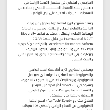
المزارعين والفاعلين في سلاسل القيمة الزراعية في
تصميم وتنفيذ الأنشطة المستقبلية للمشروع بما يضمن
الاستجابة للاحتياجات الفعلية على أرض الواقع .
ويُنفذ مشروع AgriTech4Egypt بتمويل من وزارة
الخارجية والتعاون الدولي الإيطالية ، وبدعم من الوكالة
الإيطالية للتعاون الإنمائي ، ويقوده تحالف Bioversity
International & CIAT من خلال منصة CGIAR
Accelerate for Impact Platform ، بالشراكة مع أكاديمية
البحث العلمي والتكنولوجيا ومركز البحوث الزراعية ،
وبرعاية وزارتي الزراعة واستصلاح الأراضي والتعليم العالي
والبحث العلمي .
ويعكس المشروع التزام أكاديمية البحث العلمي
والتكنولوجيا بدعم المبادرات الدولية التي تعزز نقل
التكنولوجيا ، وتربط البحث العلمي بالاحتياجات التنموية ،
وتسهم في بناء اقتصاد أكثر قدرة على الابتكار
والاستدامة ، بما يعزز مكانة مصر كمركز إقليمي
للمعرفة والابتكار في المنطقة .
انطلاق مشروع «AgriTech4Egypt» لدعم الابتكار
التكنولوجي في القطاع الزراعي وتمكين 105 شركات