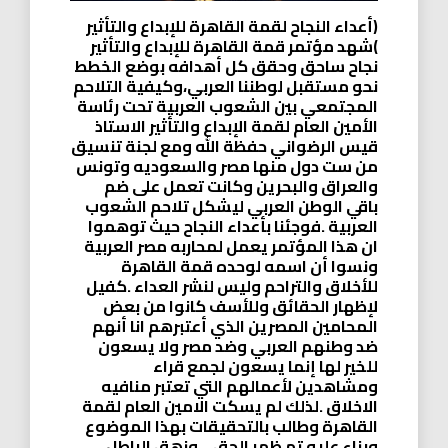
(أعداء النجاح لقمة القاهرة للإبداع والتأثير
)شهد مؤتمر قمة القاهرة للإبداع والتأثير
نجاح ساحق وحقق كل أهدافه بوضع الخطط
نحو مستقبل لوطننا العربي،وكيفية التلاحم
المجتمعي بين الشعوب العربية تحت رئاسة
الأمين العام لقمة الإبداع والتأثير الاستاذ
قيس الرضواني حفظة الله ومع لجنة تنسيق
من ست دول منها مصر والسعوديه وتونس
والعراق والبحرين وكانت تعمل على ضم
باقي الوطن العربي ليشكل تلاحم الشعوب
العربية .فوجئنا بأعداء النجاح حيث توهموا
ان هذا المؤتمر يعمل لمحاربه مصر العربية
ونسوا أن اسمه لوحده قمة القاهرة
للأخلاق والتراحم وليس لنشر العداء .كفيل
لإظهار الحقائق وللأسف كانوا من بعض
المحامين المصرين الذي أعتبرهم انا أنهم
ضد وطنهم العربي وضد مصر ولا يسعون
للخير لها إنما يسعون لجمع قراء
ومشاهدين لأعمالهم التي تعتبر منافيه
الاخلاق .لذلك لم يسكت الامين العام لقمة
القاهرة وطالب بالتحقيقات بهذا الموضوع
وبناء عليه تم ظهر الحق… وزهق الباطل