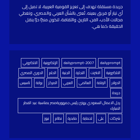
جريدة مستقلة تهدف إلى تعزيز القومية العربية، لا تميل إلى
أي تيار أو فريق بعينه. تُعنى بالشأن العربي والمصري، وتغطي
مجالات الأدب، الفن، التاريخ، والثقافة، لتكون منبرًا حرًا ينقل
الحقيقة كما هي.
dailyprompt
dailyprompt-2007
الإلكترونية
الالكتروني
الالكترونية
الانترنت
التجارة
الجنية
الحلم
الدوري المصري
الدولار
الرقابة
العالمي
العربي
المركز
بوابة
تاسيس
جريدة
رجل الاعمال السعودي يهنئ رئيس جمهوريةمصر بمناسبة عيد الفطر
المبارك
شركات
على
لحماية
مابدرة
نظام
نيوز