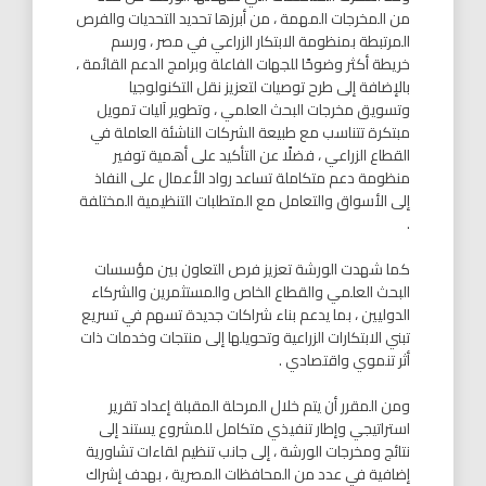
من المخرجات المهمة ، من أبرزها تحديد التحديات والفرص
المرتبطة بمنظومة الابتكار الزراعي في مصر ، ورسم
خريطة أكثر وضوحًا للجهات الفاعلة وبرامج الدعم القائمة ،
بالإضافة إلى طرح توصيات لتعزيز نقل التكنولوجيا
وتسويق مخرجات البحث العلمي ، وتطوير آليات تمويل
مبتكرة تتناسب مع طبيعة الشركات الناشئة العاملة في
القطاع الزراعي ، فضلًا عن التأكيد على أهمية توفير
منظومة دعم متكاملة تساعد رواد الأعمال على النفاذ
إلى الأسواق والتعامل مع المتطلبات التنظيمية المختلفة
.
كما شهدت الورشة تعزيز فرص التعاون بين مؤسسات
البحث العلمي والقطاع الخاص والمستثمرين والشركاء
الدوليين ، بما يدعم بناء شراكات جديدة تسهم في تسريع
تبني الابتكارات الزراعية وتحويلها إلى منتجات وخدمات ذات
أثر تنموي واقتصادي .
ومن المقرر أن يتم خلال المرحلة المقبلة إعداد تقرير
استراتيجي وإطار تنفيذي متكامل للمشروع يستند إلى
نتائج ومخرجات الورشة ، إلى جانب تنظيم لقاءات تشاورية
إضافية في عدد من المحافظات المصرية ، بهدف إشراك