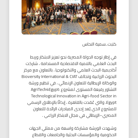
كتبت..سمية النحاس
في إطار توجه الدولة المصرية نحو تعزيز الابتكار وربط
البحث العلمي بالتنمية الاقتصادية المستدامة ، شاركت
أكاديمية البحث العلمي والتكنولوجيا ، بالتعاون مع مركز
البحوث الزراعية وتحالف Bioversity International & CIAT
والوكالة الإيطالية للتعاون الإنمائي ، في تنظيم ورشة
التشاور رفيعة المستوى لمشروع AgriTech4Egypt:
Technological Innovation in Agri-food Sector in
Egypt، والتي عُقدت بالقاهرة ، إيذانًا بالإطلاق الرسمي
للمشروع الذي يُعد إحدى المبادرات الرائدة للتعاون
المصري–الإيطالي في مجال الابتكار الزراعي .
وشهدت الورشة مشاركة واسعة من ممثلي الجهات
الحكومية والمؤسسات البحثية والجامعات والقطاع