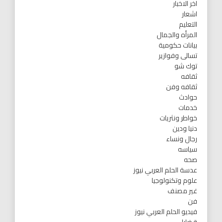
اخر الاخبار
اشعار
التعليم
المرأه والجمال
بيانات حكومية
تسالى وفوازير
توك شو
ثقافه
ثقافه وفن
حوادث
خدمات
خواطر ونثريات
دنيا ودين
رجال ونساء
سياسه
صحه
عدسة الحلم العربي نيوز
علوم وتكنولوجيا
غير مصنف
فن
فيديو الحلم العربي نيوز