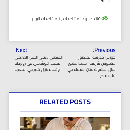
ناشئة
60 مجموع المشاهدات
, 1 مشاهدات اليوم
تصفّح
Next:
Previous:
المقالات
حورس مدرسة المنصور
القنديلي يلتقي البطل العالمي
بفاقوس شرقيه ..حينما يعانق
محمد التوشاسي في روتردام
خيال الطفولة عنان السماء في
ويَعِده بنزال كبير في المغرب
قلب مصر
RELATED POSTS