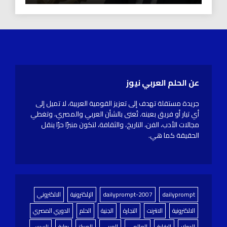
عن الحلم العربي نيوز
جريدة مستقلة تهدف إلى تعزيز القومية العربية، لا تميل إلى
أي تيار أو فريق بعينه. تُعنى بالشأن العربي والمصري، وتغطي
مجالات الأدب، الفن، التاريخ، والثقافة، لتكون منبرًا حرًا ينقل
الحقيقة كما هي.
dailyprompt
dailyprompt-2007
الإلكترونية
الالكتروني
الالكترونية
الانترنت
التجارة
الجنية
الحلم
الدوري المصري
الدولار
الرقابة
العالمي
العربي
المركز
بوابة
تاسيس