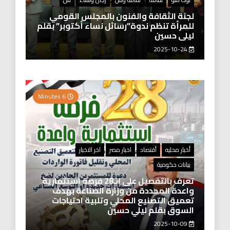
لجنة الثقافة والفنون بالمجلس القومي
للمرأة تنظم ندوة”رسائل نساء أكتوبر” بقلم
ليلى حسين
2025-10-24
6 Minutes
أخبار محليه
أقتصاد
اخبار مصر
اخر الاخبار
بيانات حكومية
تعرف بالتفصيل على الـ28 فرصة استثمارية
واعدة المحددة من وزارة الصناعة بهدف
تعميق التصنيع المحلي وتلبية احتياجات
السوق بقلم ليلي حسين
2025-10-09