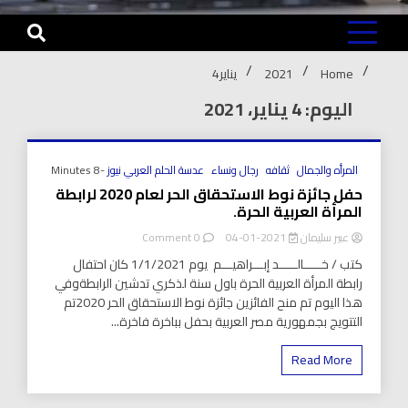
Home
2021
يناير
4
اليوم: 4 يناير، 2021
المرأه والجمال
ثقافه
رجال ونساء
عدسة الحلم العربي نيوز
-8 Minutes
حفل جائزة نوط الاستحقاق الحر لعام 2020 لرابطة
المرأة العربية الحرة.
on
عبير سليمان
2021-01-04
0 Comment
حفل
كتب / خـــــالـــــد إبـــراهيـــم يوم 1/1/2021 كان احتفال
جائزة
رابطة المرأة العربية الحرة باول سنة لذكري تدشين الرابطةوفي
نوط
هذا اليوم تم منح الفائزين جائزة نوط الاستحقاق الحر 2020تم
الاستحقاق
الحر
التتويج بجمهورية مصر العربية بحفل بباخرة فاخرة...
لعام
2020
Read More
لرابطة
المرأة
العربية