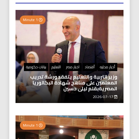
1 Minute
أخبار محليه
أقتصاد
اخبار مصر
التعليم
بيانات حكومية
وزير التربية والتعليم يتفقد ورشة تدريب
المعلمين على مناهج شهادة البكالوريا
المصريةبقلم ليلى حسين
2026-07-17
1 Minute