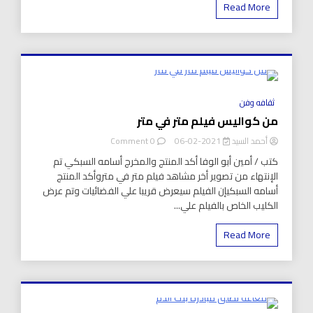
Read More
8 Minutes
ثقافه وفن
من كواليس فيلم متر في متر
on
أحمد السيد
2021-02-06
0 Comment
من
كتب / أمين أبو الوفا أكد المنتج والمخرج أسامه السبكي تم
كواليس
الإنتهاء من تصوير أخر مشاهد فيلم متر في متروأكد المنتج
فيلم
أسامه السبكيإن الفيلم سيعرض قريبا علي الفضائيات وتم عرض
متر
في
الكليب الخاص بالفيلم علي...
متر
Read More