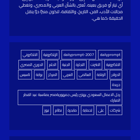
أي تيار أو فريق بعينه. تُعنى بالشأن العربي والمصري، وتغطي
مجالات الأدب، الفن، التاريخ، والثقافة، لتكون منبرًا حرًا ينقل
الحقيقة كما هي.
dailyprompt
dailyprompt-2007
الإلكترونية
الالكتروني
الالكترونية
الانترنت
التجارة
الجنية
الحلم
الدوري المصري
الدولار
الرقابة
العالمي
العربي
المركز
بوابة
تاسيس
جريدة
رجل الاعمال السعودي يهنئ رئيس جمهوريةمصر بمناسبة عيد الفطر
المبارك
شركات
على
لحماية
مابدرة
نظام
نيوز