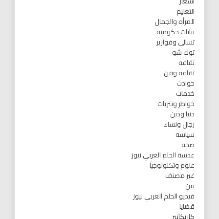
اشعار
التعليم
المرأه والجمال
بيانات حكومية
تسالى وفوازير
توك شو
ثقافه
ثقافه وفن
حوادث
خدمات
خواطر ونثريات
دنيا ودين
رجال ونساء
سياسه
صحه
عدسة الحلم العربي نيوز
علوم وتكنولوجيا
غير مصنف
فن
فيديو الحلم العربي نيوز
قضايا
كاريكاتير