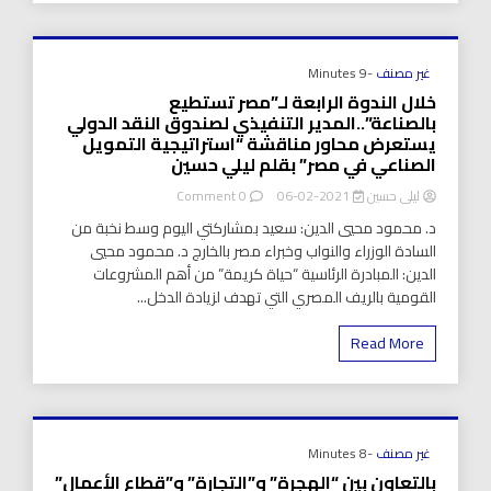
الصناعي
في
مصر”..
بقلم
غير مصنف
-9 Minutes
ليلي
خلال الندوة الرابعة لـ”مصر تستطيع
حسين
بالصناعة”..المدير التنفيذي لصندوق النقد الدولي
يستعرض محاور مناقشة “استراتيجية التمويل
الصناعي في مصر” بقلم ليلي حسين
on
ليلى حسين
2021-02-06
0 Comment
خلال
د. محمود محيي الدين: سعيد بمشاركتي اليوم وسط نخبة من
الندوة
السادة الوزراء والنواب وخبراء مصر بالخارج د. محمود محيي
الرابعة
الدين: المبادرة الرئاسية “حياة كريمة” من أهم المشروعات
لـ”مصر
تستطيع
القومية بالريف المصري التي تهدف لزيادة الدخل...
بالصناعة”..المدير
التنفيذي
Read More
لصندوق
النقد
الدولي
يستعرض
محاور
مناقشة
غير مصنف
-8 Minutes
“استراتيجية
بالتعاون بين “الهجرة” و”التجارة” و”قطاع الأعمال”
التمويل