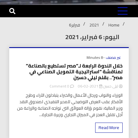
Home
2021
فبراير
6
اليوم: 6 فبراير، 2021
غير مصنف
-8 Minutes
خلال الندوة الرابعة لـ”مصر تستطيع بالصناعة”
لمناقشة “استراتيجية التمويل الصناعي في
مصر”.. بقلم ليلي حسين
on
ليلى حسين
2021-02-06
0 Comment
خلال
الوزراء والنواب ورجال الأعمال والخبراء يتبادلون الآراء وطرح
الندوة
الأفكار عقب العرض التوضيحي للمدير التنفيذي لصندوق النقد
الرابعة
وزير المالية: نقوم بإزالة العوائق التي تواجه الصناعة والزراعة من
لـ”مصر
تستطيع
أجل تقليل العجز في الميزان التجاري وزيرة التجارة...
بالصناعة”
لمناقشة
Read More
“استراتيجية
التمويل