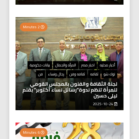
2 Minutes
أخبار محليه
اخبار مصر
المرأه والجمال
بيانات حكومية
توك شو
ثقافه
ثقافه وفن
رجال ونساء
فن
لجنة الثقافة والفنون بالمجلس القومي
للمرأة تنظم ندوة”رسائل نساء أكتوبر” بقلم
ليلى حسين
2025-10-24
6 Minutes