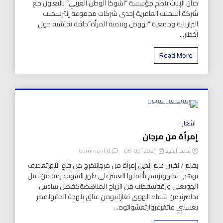
ختان الإناث تنظم مؤسسة “أشوكا الوطن العربي” بالتعاون مع
في
لرفض
مصر”
شركة أسمنت العامرية إحدى شركات مجموعة إنترسمنت
ختان
الإناث.
البرازيلية وجمعية “نهوض وتنمية المرأة”حلقة نقاشية حول
أخطار...
Read More
8 Minutes
اشعار
إمرأة من مرجان
on
أحمد السيد
2021-02-06
0 Comment
إمرأة
بقلم / نفين علم الدين إمرأة من مرجانتخرج من قاع النهرتعصف
من
بوهج نبضهوترسم بأناملها العشرعلى ظهر الشوقحزمه من قبل
مرجان
الهوىعلى ورقةسقطت من الرياح المناهضةكفصل سادس
يحاصرنيمن شفاه الهوى تغازلنيومن عناق بلهجة الحقولمطر
يغسلني فاتغرغروارتعشواتوه...