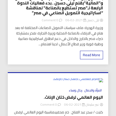
و”المالية”بقلم ليلي حسين ..بدء فعاليات الندوة
الصناعي
الرابعة لـ”مصر تستطيع بالصناعة” لمناقشة
في
“استراتيجية التمويل الصناعي في مصر”
مصر”
بقلم
on
ليلى حسين
2021-02-06
0 Comment
ليلي
بالتعاون
وزيرة الهجرة: ملف سياسات التمويل للصناعات المختلفة له بعد
حسين
بين
هام في الارتقاء بالصناعة المحلية وزيرة التجارة: نفخر بمشاركة
“الهجرة”
خبراء مصر بالخارج والداخل في دعم انطلاق استراتيجية صناعية
و”التجارة”
و”قطاع
وطنية قوية وزير قطاع الأعمال: لدينا اهتمام...
الأعمال”
و”المالية”بقلم
Read More
ليلي
حسين
..بدء
فعاليات
الندوة
الرابعة
لـ”مصر
8 Minutes
تستطيع
المرأه والجمال
رجال ونساء
بالصناعة”
اليوم العالمي لرفض ختان الإناث.
لمناقشة
“استراتيجية
on
عبير سليمان
2021-02-06
0 Comment
التمويل
اليوم
كتبت / سحر عبد الفتاح. خبر صحفيبمناسبة اليوم العالمي لرفض
الصناعي
العالمي