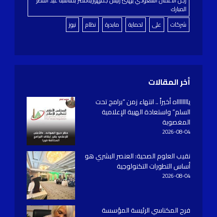
رجل الاعمال السعودي يهنئ رئيس جمهوريةمصر بمناسبة عيد الفطر
المبارك
شركات
على
لحماية
مابدرة
نظام
نيوز
أخر المقالات
يااااااااه أخيراً .. انتهاء زمن “برامج تحت
السلم” واستعادة الهيبة الإعلامية
المغصوبة
2026-08-04
نقيب العلوم الصحية: العنصر البشري هو
أساس التطورات التكنولوجية
2026-08-04
فرح المكناسي الرئيسة المؤسسة