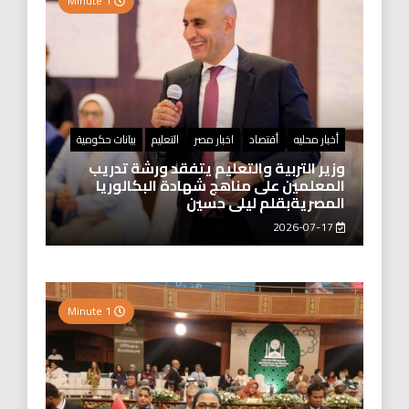
1 Minute
أخبار محليه
أقتصاد
اخبار مصر
التعليم
بيانات حكومية
وزير التربية والتعليم يتفقد ورشة تدريب
المعلمين على مناهج شهادة البكالوريا
المصريةبقلم ليلى حسين
2026-07-17
1 Minute