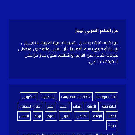
عن الحلم العربي نيوز
جريدة مستقلة تهدف إلى تعزيز القومية العربية، لا تميل إلى
أي تيار أو فريق بعينه. تُعنى بالشأن العربي والمصري، وتغطي
مجالات الأدب، الفن، التاريخ، والثقافة، لتكون منبرًا حرًا ينقل
الحقيقة كما هي.
dailyprompt
dailyprompt-2007
الإلكترونية
الالكتروني
الالكترونية
الانترنت
التجارة
الجنية
الحلم
الدوري المصري
الدولار
الرقابة
العالمي
العربي
المركز
بوابة
تاسيس
جريدة