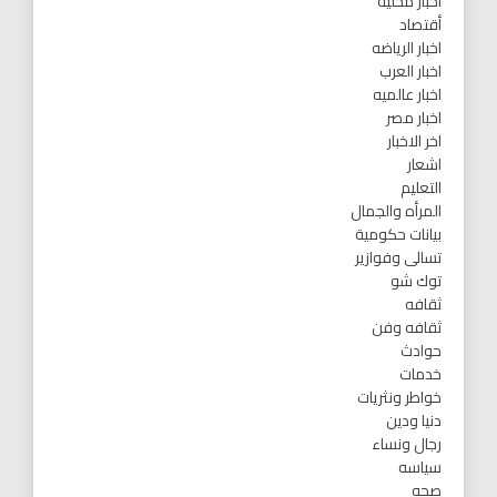
أخبار محليه
أقتصاد
اخبار الرياضه
اخبار العرب
اخبار عالميه
اخبار مصر
اخر الاخبار
اشعار
التعليم
المرأه والجمال
بيانات حكومية
تسالى وفوازير
توك شو
ثقافه
ثقافه وفن
حوادث
خدمات
خواطر ونثريات
دنيا ودين
رجال ونساء
سياسه
صحه