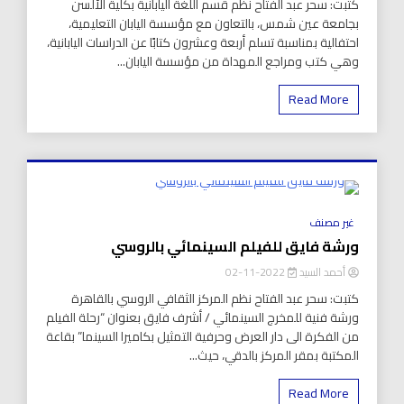
كتبت: سحر عبد الفتاح نظم قسم اللغة اليابانية بكلية الألسن
بجامعة عين شمس، بالتعاون مع مؤسسة اليابان التعليمية،
احتفالية بمناسبة تسلم أربعة وعشرون كتابًا عن الدراسات اليابانية،
وهي كتب ومراجع المهداة من مؤسسة اليابان...
Read More
8 Minutes
غير مصنف
ورشة فايق للفيلم السينمائي بالروسي
أحمد السيد
2022-11-02
كتبت: سحر عبد الفتاح نظم المركز الثقافي الروسي بالقاهرة
ورشة فنية للمخرج السينمائي / أشرف فايق بعنوان “رحلة الفيلم
من الفكرة الى دار العرض وحرفية التمثيل بكاميرا السينما” بقاعة
المكتبة بمقر المركز بالدقي، حيث...
Read More