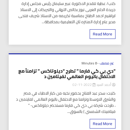
كتب/ عطية تتقدم الدكتورة عبير سليمان رئيس مجلس إدارة
جريدة الحلم العربى نيوز بخالص التهاني والتبريكات إلى الاستاذ
ابراهيم احمد الطباخ بمناسبة تكريمه من الاستاذ شريف فتحى
مدير عام إدارة المنتزه ثان التعليمية بمحافظة...
Read More
غير مصنف
-8 Minutes
“دي بي كي فارما ” تطرح “ديلوتاكس ” تزامنآ مع
الاحتفال باليوم العالمي لفيتامين د
أحمد السيد
2022-11-02
كتبت: سحر عبد الفتاح بحضور نخبه من كبار الاطباء في مصر
والشرق الاوسط وتزامنا مع الاحتفال باليوم العالمي لفايتمين د
، طرحت شركه بي دي كي فارما مستحضر ديلوتاكس- ”
فيتامينك الشمسي ) بالسوق...
Read More