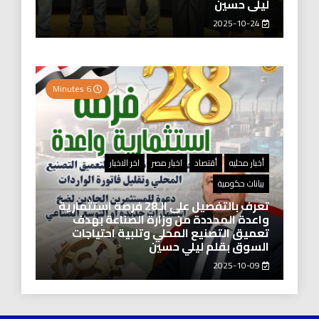
ليلى حسين
2025-10-24
6 Minutes
أخبار محليه
أقتصاد
اخبار مصر
اخر الاخبار
بيانات حكومية
تعرف بالتفصيل على الـ28 فرصة استثمارية
واعدة المحددة من وزارة الصناعة بهدف
تعميق التصنيع المحلي وتلبية احتياجات
السوق بقلم ليلي حسين
2025-10-09