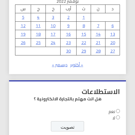
نوفمبر 2022
د
ن
ث
أرب
خ
ج
س
5
4
3
2
1
12
11
10
9
8
7
6
19
18
17
16
15
14
13
26
25
24
23
22
21
20
30
29
28
27
« أكتوبر
ديسمبر »
الاستطلاعات
هل انت مهتم بالتجارة الالكترونية ؟
نعم
لا