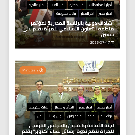
أخبار المحافظات
أخبار محليه
اخبار العرب
اخبار عالميه
اخبار مصر
اخر الاخبار
بيانات حكومية
أشادات دولية بالرئاسة المصرية لمؤتمر
منظمة التعاون الأسلامي للمرأة بقلم ليلى
حسين
2026-07-17
2 Minutes
أخبار محليه
اخبار مصر
المرأه والجمال
بيانات حكومية
توك شو
ثقافه
ثقافه وفن
رجال ونساء
فن
لجنة الثقافة والفنون بالمجلس القومي
للمرأة تنظم ندوة”رسائل نساء أكتوبر” بقلم